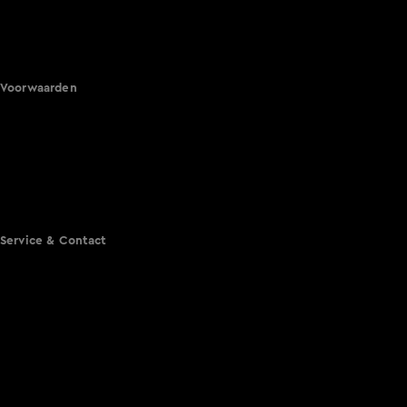
Hart van Nederland
Nieuws van de Dag
Shownieuws
Vandaag Inside
Voorwaarden
Gebruiksvoorwaarden
Cookie instellingen
Cookieverklaring
Privacyverklaring
Toegankelijkheid
Algemene voorwaarden KIJK
Service & Contact
Aanmelden voor een programma
Acties
Adverteren
Smart TV inlog
Over KIJK
Vacatures
Klantenservice