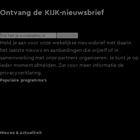
Ontvang de KIJK-nieuwsbrief
Meld je aan voor de nieuwsbrief en blijf op de hoogte van
het laatste nieuws over de programma’s en series op KIJK.
Aanmelden
Meld je aan voor onze wekelijkse nieuwsbrief met daarin
het laatste nieuws en aanbiedingen die wijzelf of in
samenwerking met onze partners organiseren. Je kunt je op
ieder moment afmelden. Zie voor meer informatie de
privacyverklaring
.
Populaire programma's
De Bondgenoten
A.S.S. - Anti Survival Show
De Oranjezomer
Mi Dushi: wat is dan liefde?
Lang Leve de Liefde
Het Blok
Nieuws & Actualiteit