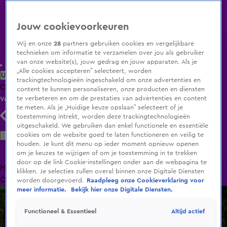
Jouw cookievoorkeuren
Wij en onze
28
partners gebruiken cookies en vergelijkbare
technieken om informatie te verzamelen over jou als gebruiker
van onze website(s), jouw gedrag en jouw apparaten. Als je
„Alle cookies accepteren” selecteert, worden
Uitzending Gemist
Populaire programma's
Zenders
Genres
trackingtechnologieën ingeschakeld om onze advertenties en
Clips
Films
Radio
Smart TV inlog
Shop
content te kunnen personaliseren, onze producten en diensten
te verbeteren en om de prestaties van advertenties en content
Volg KIJK
te meten. Als je „Huidige keuze opslaan” selecteert of je
toestemming intrekt, worden deze trackingtechnologieën
uitgeschakeld. We gebruiken dan enkel functionele en essentiële
Zoeken
cookies om de website goed te laten functioneren en veilig te
houden. Je kunt dit menu op ieder moment opnieuw openen
om je keuzes te wijzigen of om je toestemming in te trekken
door op de link Cookie-instellingen onder aan de webpagina te
Home
Uitzending Gemist
Programma's
De Bondgenoten
De
klikken. Je selecties zullen overal binnen onze Digitale Diensten
Oranjezomer
Livestreams
Shop
worden doorgevoerd.
Raadpleeg onze Cookieverklaring voor
meer informatie.
Bekijk hier onze Digitale Diensten.
Altijd actief
Functioneel & Essentieel