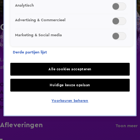
Analytisch
Advertising & Commercieel
Chateau Meiland
Marketing & Social media
Realityprogramma waar de familie Meiland gevolgd wordt
bij het reilen en zeilen van hun dagelijks leven.
Derde partijen lijst
Laatste
aflevering
Alle cookies accepteren
Overzicht
Huidige keuze opslaan
Afleveringen
Clips
Voorkeuren beheren
Info
Afleveringen
Toon meer