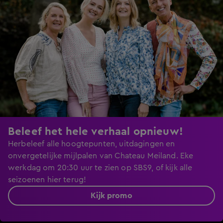
Beleef het hele verhaal opnieuw!
Herbeleef alle hoogtepunten, uitdagingen en
onvergetelijke mijlpalen van Chateau Meiland. Eke
werkdag om 20:30 uur te zien op SBS9, of kijk alle
seizoenen hier terug!
Kijk promo