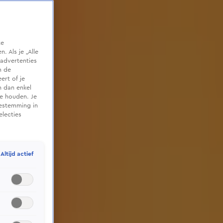
te
 Als je „Alle
advertenties
m de
ert of je
n dan enkel
te houden. Je
oestemming in
electies
Altijd actief