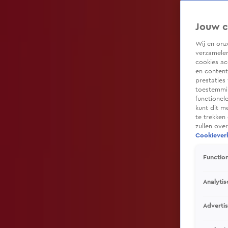
Jouw c
Wij en on
De Bondgenoten
verzamelen
cookies ac
Gisteren, 20:00
en content
prestaties
toestemmin
Laatste aflevering
functionel
kunt dit m
te trekken
Aanbevolen voor jou
zullen ove
Cookieverk
Function
Analytis
Adverti