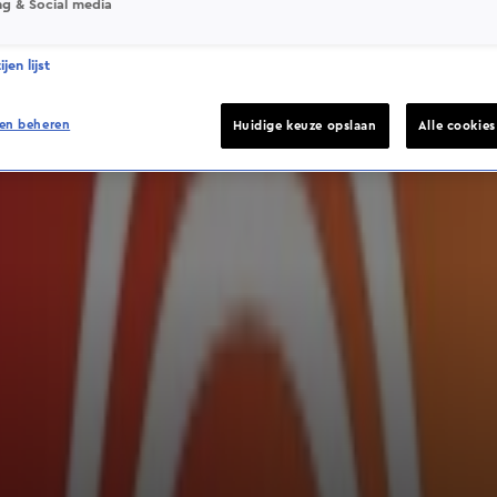
ng & Social media
jen lijst
en beheren
Huidige keuze opslaan
Alle cookie