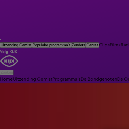
Clips
Films
Rad
Uitzending Gemist
Populaire programma's
Zenders
Genres
Volg KIJK
Zoeken
Home
Uitzending Gemist
Programma's
De Bondgenoten
De O