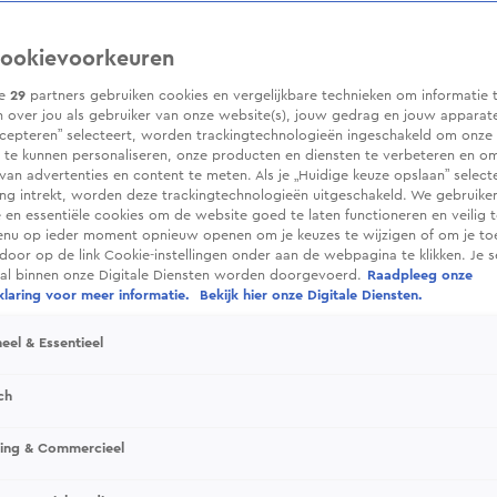
ookievoorkeuren
ze
29
partners gebruiken cookies en vergelijkbare technieken om informatie 
 over jou als gebruiker van onze website(s), jouw gedrag en jouw apparaten.
cepteren” selecteert, worden trackingtechnologieën ingeschakeld om onze 
 te kunnen personaliseren, onze producten en diensten te verbeteren en o
 van advertenties en content te meten. Als je „Huidige keuze opslaan” selecte
g intrekt, worden deze trackingtechnologieën uitgeschakeld. We gebruike
e en essentiële cookies om de website goed te laten functioneren en veilig 
enu op ieder moment opnieuw openen om je keuzes te wijzigen of om je t
 door op de link Cookie-instellingen onder aan de webpagina te klikken. Je s
ral binnen onze Digitale Diensten worden doorgevoerd.
Raadpleeg onze
laring voor meer informatie.
Bekijk hier onze Digitale Diensten.
eel & Essentieel
ch
sing & Commercieel