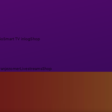
io
Smart TV inlog
Shop
ranjezomer
Livestreams
Shop