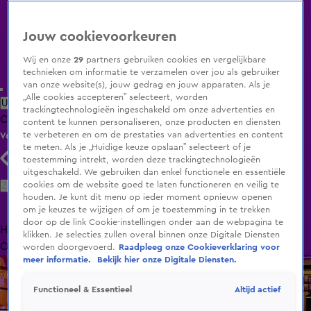
Jouw cookievoorkeuren
Wij en onze
29
partners gebruiken cookies en vergelijkbare
technieken om informatie te verzamelen over jou als gebruiker
van onze website(s), jouw gedrag en jouw apparaten. Als je
„Alle cookies accepteren” selecteert, worden
Uitzending Gemist
Populaire programma's
Zenders
Genres
trackingtechnologieën ingeschakeld om onze advertenties en
Clips
Films
Radio
Smart TV inlog
Shop
content te kunnen personaliseren, onze producten en diensten
te verbeteren en om de prestaties van advertenties en content
Volg KIJK
te meten. Als je „Huidige keuze opslaan” selecteert of je
toestemming intrekt, worden deze trackingtechnologieën
uitgeschakeld. We gebruiken dan enkel functionele en essentiële
Zoeken
cookies om de website goed te laten functioneren en veilig te
houden. Je kunt dit menu op ieder moment opnieuw openen
om je keuzes te wijzigen of om je toestemming in te trekken
door op de link Cookie-instellingen onder aan de webpagina te
Home
Uitzending Gemist
Programma's
De Bondgenoten
De
klikken. Je selecties zullen overal binnen onze Digitale Diensten
Oranjezomer
Livestreams
Shop
worden doorgevoerd.
Raadpleeg onze Cookieverklaring voor
meer informatie.
Bekijk hier onze Digitale Diensten.
Altijd actief
Functioneel & Essentieel