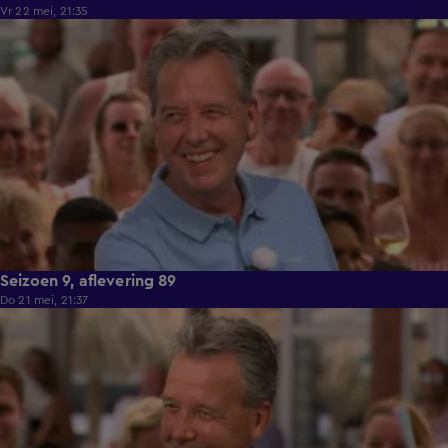
Vr 22 mei, 21:35
48:31
Seizoen 9, aflevering 89
Do 21 mei, 21:37
48:26