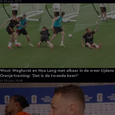
Di 30 juni, 07:11
2:58
Wout Weghorst en Noa Lang met elkaar in de weer tijdens
Oranje-training: 'Dat is de tweede keer!'
Vr 26 juni, 19:48
2:43