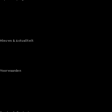
De Bondgenoten
A.S.S. - Anti Survival Show
De Oranjezomer
Mi Dushi: wat is dan liefde?
Lang Leve de Liefde
Het Blok
Nieuws & Actualiteit
Hart van Nederland
Nieuws van de Dag
Shownieuws
Vandaag Inside
Voorwaarden
Gebruiksvoorwaarden
Cookie instellingen
Cookieverklaring
Privacyverklaring
Toegankelijkheid
Algemene voorwaarden KIJK