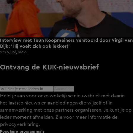
Interview met Teun Koopmeiners verstoord door Virgil van
Dijk: 'Hij voelt zich ook lekker!'
Vr 26 juni, 04:33
Ontvang de KIJK-nieuwsbrief
Meld je aan voor de nieuwsbrief en blijf op de hoogte van
het laatste nieuws over de programma’s en series op KIJK.
Aanmelden
Meld je aan voor onze wekelijkse nieuwsbrief met daarin
het laatste nieuws en aanbiedingen die wijzelf of in
samenwerking met onze partners organiseren. Je kunt je op
ieder moment afmelden. Zie voor meer informatie de
privacyverklaring
.
Populaire programma's