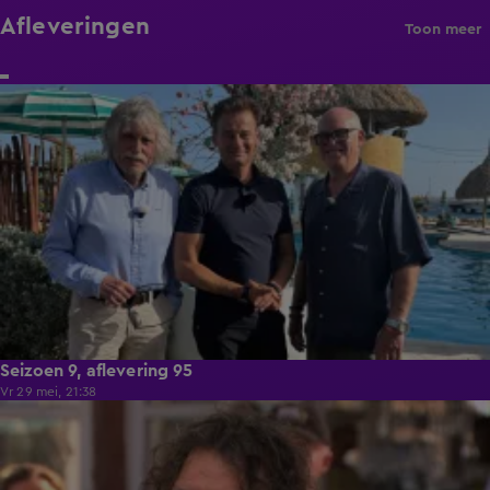
Afleveringen
Toon meer
48:04
Seizoen 9, aflevering 95
Vr 29 mei, 21:38
48:34