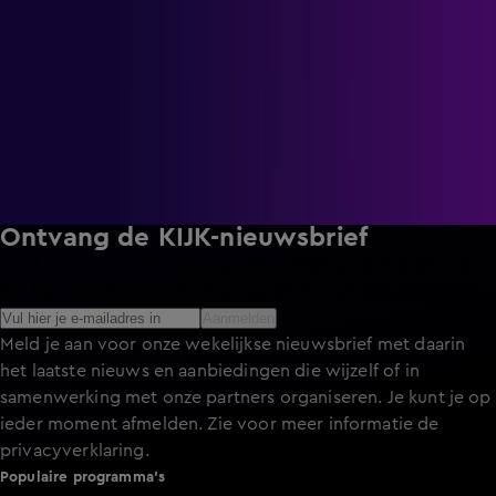
Radio
en
Radio Noordzee
) zijn ook unieke fragmenten
beschikbaar. Ontdek exclusieve clips met gastartiesten,
Q&A’s met bekende zangers en zangeressen, live-optredens
en andere bijzondere momenten. Zo kun je op elk moment
jouw favoriete radiofragmenten bekijken.
Of je nu live radio wil kijken, optredens terug wilt zien of
gewoon benieuwd bent naar de studio: op KIJK stream je
radio met beeld, altijd en overal!
Ontvang de KIJK-nieuwsbrief
Meld je aan voor de nieuwsbrief en blijf op de hoogte van
het laatste nieuws over de programma’s en series op KIJK.
Aanmelden
Meld je aan voor onze wekelijkse nieuwsbrief met daarin
het laatste nieuws en aanbiedingen die wijzelf of in
samenwerking met onze partners organiseren. Je kunt je op
ieder moment afmelden. Zie voor meer informatie de
privacyverklaring
.
Populaire programma's