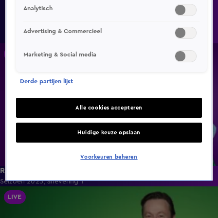
Analytisch
Kijk live radio
Advertising & Commercieel
LIVE
Marketing & Social media
Derde partijen lijst
Alle cookies accepteren
Huidige keuze opslaan
Voorkeuren beheren
Radio 538
Seizoen 2025, aflevering 1
LIVE