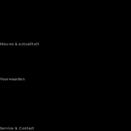
De Bondgenoten
A.S.S. - Anti Survival Show
De Oranjezomer
Mi Dushi: wat is dan liefde?
Lang Leve de Liefde
Het Blok
Nieuws & Actualiteit
Hart van Nederland
Nieuws van de Dag
Shownieuws
Vandaag Inside
Voorwaarden
Gebruiksvoorwaarden
Cookie instellingen
Cookieverklaring
Privacyverklaring
Toegankelijkheid
Algemene voorwaarden KIJK
Service & Contact