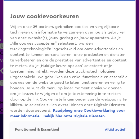
Jouw cookievoorkeuren
Wij en onze
29
partners gebruiken cookies en vergelijkbare
technieken om informatie te verzamelen over jou als gebruiker
van onze website(s), jouw gedrag en jouw apparaten. Als je
„Alle cookies accepteren” selecteert, worden
Uitzending Gemist
Populaire programma's
Zenders
Genres
trackingtechnologieën ingeschakeld om onze advertenties en
Clips
Films
Radio
Smart TV inlog
Shop
content te kunnen personaliseren, onze producten en diensten
te verbeteren en om de prestaties van advertenties en content
Volg KIJK
te meten. Als je „Huidige keuze opslaan” selecteert of je
toestemming intrekt, worden deze trackingtechnologieën
uitgeschakeld. We gebruiken dan enkel functionele en essentiële
Zoeken
cookies om de website goed te laten functioneren en veilig te
houden. Je kunt dit menu op ieder moment opnieuw openen
om je keuzes te wijzigen of om je toestemming in te trekken
door op de link Cookie-instellingen onder aan de webpagina te
Home
Uitzending Gemist
Programma's
De Bondgenoten
De
klikken. Je selecties zullen overal binnen onze Digitale Diensten
Oranjezomer
Livestreams
Shop
worden doorgevoerd.
Raadpleeg onze Cookieverklaring voor
Radio
meer informatie.
Bekijk hier onze Digitale Diensten.
Live kijken naar Radio 538 en Radio 10 met de beste
Altijd actief
Functioneel & Essentieel
fragmenten van alle stations!