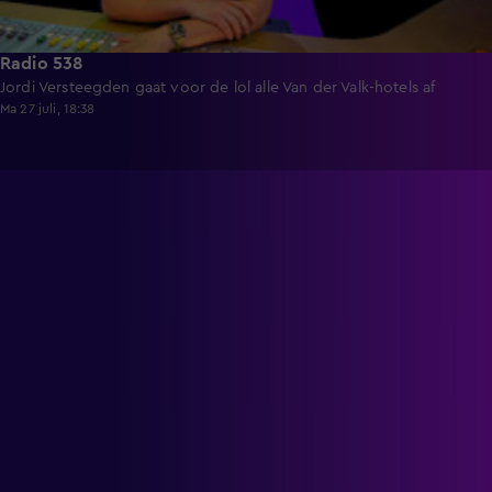
Radio 538
Jordi Versteegden gaat voor de lol alle Van der Valk-hotels af
Ma 27 juli, 18:38
Bekijk radio met beeld: live
op KIJK!
Op KIJK luister én kijk je naar je favoriete radiostations! Van
Radio 538
en
Radio 10
kun je nu eenvoudig de radio
livestream met beeld volgen. Zo hoef je niets te missen van
je favoriete dj’s, gasten of optredens. Of je nu thuis bent of
onderweg, via KIJK geniet je van radio met video, gewoon
op je scherm.
Van alle radiostations op KIJK (Radio 538, Radio 10,
Sky