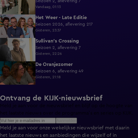
Seizoen 2, aflevering 7
Vandaag, 01:13
Het Weer - Late Editie
1:03
Seizoen 2026, aflevering 217
Gisteren, 23:37
Sullivan's Crossing
41:43
Seizoen 2, aflevering 7
Gisteren, 22:26
De Oranjezomer
53:17
Seizoen 6, aflevering 49
Gisteren, 21:18
Ontvang de KIJK-nieuwsbrief
Meld je aan voor de nieuwsbrief en blijf op de hoogte van
het laatste nieuws over de programma’s en series op KIJK.
Aanmelden
Meld je aan voor onze wekelijkse nieuwsbrief met daarin
het laatste nieuws en aanbiedingen die wijzelf of in