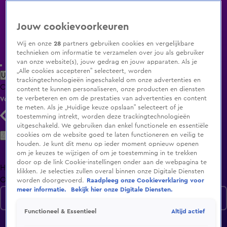
Jouw cookievoorkeuren
Wij en onze
28
partners gebruiken cookies en vergelijkbare
technieken om informatie te verzamelen over jou als gebruiker
van onze website(s), jouw gedrag en jouw apparaten. Als je
„Alle cookies accepteren” selecteert, worden
Uitzending Gemist
Populaire programma's
Zenders
Genres
trackingtechnologieën ingeschakeld om onze advertenties en
Clips
Films
Radio
Smart TV inlog
Shop
content te kunnen personaliseren, onze producten en diensten
te verbeteren en om de prestaties van advertenties en content
Volg KIJK
te meten. Als je „Huidige keuze opslaan” selecteert of je
toestemming intrekt, worden deze trackingtechnologieën
uitgeschakeld. We gebruiken dan enkel functionele en essentiële
Zoeken
cookies om de website goed te laten functioneren en veilig te
houden. Je kunt dit menu op ieder moment opnieuw openen
om je keuzes te wijzigen of om je toestemming in te trekken
door op de link Cookie-instellingen onder aan de webpagina te
Home
Uitzending Gemist
Programma's
De Bondgenoten
De
klikken. Je selecties zullen overal binnen onze Digitale Diensten
Oranjezomer
Livestreams
Shop
worden doorgevoerd.
Raadpleeg onze Cookieverklaring voor
meer informatie.
Bekijk hier onze Digitale Diensten.
Gisteren
Altijd actief
Functioneel & Essentieel