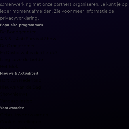
samenwerking met onze partners organiseren. Je kunt je op
ieder moment afmelden. Zie voor meer informatie de
privacyverklaring
.
Populaire programma's
De Bondgenoten
A.S.S. - Anti Survival Show
De Oranjezomer
Mi Dushi: wat is dan liefde?
Lang Leve de Liefde
Het Blok
Nieuws & Actualiteit
Hart van Nederland
Nieuws van de Dag
Shownieuws
Vandaag Inside
Voorwaarden
Gebruiksvoorwaarden
Cookie instellingen
Cookieverklaring