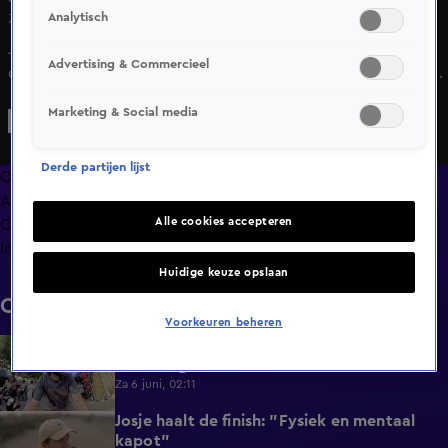
Analytisch
Zo 10 mei, 12:31
Joshua Nolet zingt spontaan een geïmproviseerd nummer
Advertising & Commercieel
op de fiets in The Bicycle Race in India. Hij was klaar met
de regen en wilde zo snel mogelijk op de plek van hun
Marketing & Social media
bestemming zijn. Om de tijd te doden, begon hij spontaan
te zingen. Horen we dit nummer binnenkort op de radio?
Derde partijen lijst
Overzicht
Afleveringen
Alle cookies accepteren
Clips
Info
Huidige keuze opslaan
Clips
Voorkeuren beheren
Thomas Dekker heeft niet door dat zijn
0:34
vader is gevallen
Za 6 juni, 02:11
Josje haalt de finish: "Fysiek en mentaal
0:44
kapot"