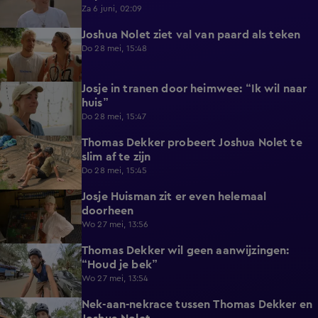
Za 6 juni, 02:09
Joshua Nolet ziet val van paard als teken
0:28
Do 28 mei, 15:48
Josje in tranen door heimwee: “Ik wil naar
0:59
huis”
Do 28 mei, 15:47
Thomas Dekker probeert Joshua Nolet te
0:41
slim af te zijn
Do 28 mei, 15:45
Josje Huisman zit er even helemaal
0:41
doorheen
Wo 27 mei, 13:56
Thomas Dekker wil geen aanwijzingen:
0:45
“Houd je bek”
Wo 27 mei, 13:54
Nek-aan-nekrace tussen Thomas Dekker en
1:01