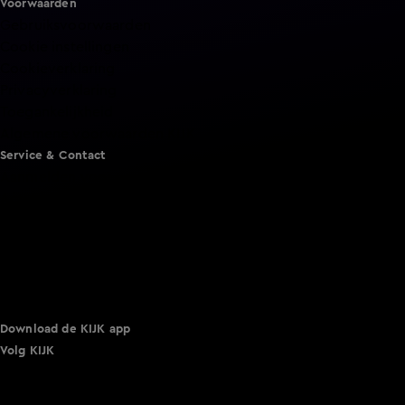
Voorwaarden
Gebruiksvoorwaarden
Cookie instellingen
Cookieverklaring
Privacyverklaring
Toegankelijkheid
Algemene voorwaarden KIJK
Service & Contact
Aanmelden voor een programma
Acties
Adverteren
Smart TV inlog
Over KIJK
Vacatures
Klantenservice
Download de KIJK app
Volg KIJK
©
2026 Talpa Network. Alle rechten voorbehouden. Geen
tekst- en datamining.