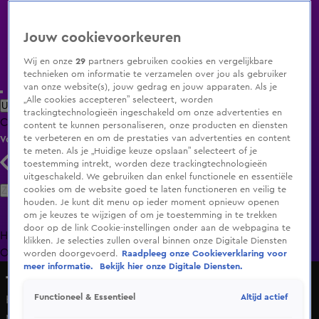
Jouw cookievoorkeuren
Wij en onze
29
partners gebruiken cookies en vergelijkbare
technieken om informatie te verzamelen over jou als gebruiker
van onze website(s), jouw gedrag en jouw apparaten. Als je
„Alle cookies accepteren” selecteert, worden
Uitzending Gemist
Populaire programma's
Zenders
Genres
trackingtechnologieën ingeschakeld om onze advertenties en
Clips
Films
Radio
Smart TV inlog
Shop
content te kunnen personaliseren, onze producten en diensten
te verbeteren en om de prestaties van advertenties en content
Volg KIJK
te meten. Als je „Huidige keuze opslaan” selecteert of je
toestemming intrekt, worden deze trackingtechnologieën
uitgeschakeld. We gebruiken dan enkel functionele en essentiële
Zoeken
cookies om de website goed te laten functioneren en veilig te
houden. Je kunt dit menu op ieder moment opnieuw openen
om je keuzes te wijzigen of om je toestemming in te trekken
door op de link Cookie-instellingen onder aan de webpagina te
Home
Uitzending Gemist
Programma's
De Bondgenoten
De
klikken. Je selecties zullen overal binnen onze Digitale Diensten
Oranjezomer
Livestreams
Shop
worden doorgevoerd.
Raadpleeg onze Cookieverklaring voor
meer informatie.
Bekijk hier onze Digitale Diensten.
The Bicycle Race
Altijd actief
Functioneel & Essentieel
Horen we dit nummer van Joshua Nolet binnenkort op de
radio?