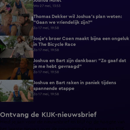
Joshua Nolet
Wo 27 mei, 13:53
Thomas Dekker wil Joshua's plan weten:
0:47
"Gaan we vriendelijk zijn?"
Zo 17 mei, 19:58
Josje's broer Coen maakt bijna een ongeluk
0:23
in The Bicycle Race
Zo 17 mei, 19:58
Joshua en Bart zijn dankbaar: "Zo gaaf dat
0:53
je me hebt gevraagd"
Zo 17 mei, 19:58
Joshua en Bart raken in paniek tijdens
5:00
spannende etappe
Zo 17 mei, 19:58
Ontvang de KIJK-nieuwsbrief
Meld je aan voor de nieuwsbrief en blijf op de hoogte van
het laatste nieuws over de programma’s en series op KIJK.