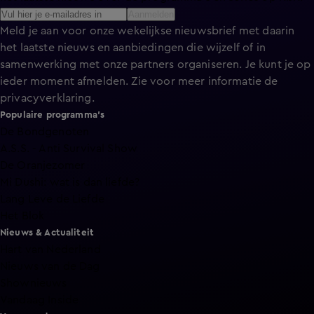
Aanmelden
Meld je aan voor onze wekelijkse nieuwsbrief met daarin
het laatste nieuws en aanbiedingen die wijzelf of in
samenwerking met onze partners organiseren. Je kunt je op
ieder moment afmelden. Zie voor meer informatie de
privacyverklaring
.
Populaire programma's
De Bondgenoten
A.S.S. - Anti Survival Show
De Oranjezomer
Mi Dushi: wat is dan liefde?
Lang Leve de Liefde
Het Blok
Nieuws & Actualiteit
Hart van Nederland
Nieuws van de Dag
Shownieuws
Vandaag Inside