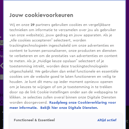
Jouw cookievoorkeuren
Wij en onze
29
partners gebruiken cookies en vergelijkbare
technieken om informatie te verzamelen over jou als gebruiker
van onze website(s), jouw gedrag en jouw apparaten. Als je
„Alle cookies accepteren” selecteert, worden
Uitzending Gemist
Populaire programma's
Zenders
Genres
trackingtechnologieën ingeschakeld om onze advertenties en
Clips
Films
Radio
Smart TV inlog
Shop
content te kunnen personaliseren, onze producten en diensten
te verbeteren en om de prestaties van advertenties en content
Volg KIJK
te meten. Als je „Huidige keuze opslaan” selecteert of je
toestemming intrekt, worden deze trackingtechnologieën
uitgeschakeld. We gebruiken dan enkel functionele en essentiële
Zoeken
cookies om de website goed te laten functioneren en veilig te
houden. Je kunt dit menu op ieder moment opnieuw openen
om je keuzes te wijzigen of om je toestemming in te trekken
door op de link Cookie-instellingen onder aan de webpagina te
Home
Uitzending Gemist
Programma's
De Bondgenoten
De
klikken. Je selecties zullen overal binnen onze Digitale Diensten
Oranjezomer
Livestreams
Shop
worden doorgevoerd.
Raadpleeg onze Cookieverklaring voor
meer informatie.
Bekijk hier onze Digitale Diensten.
The Bicycle Race
Altijd actief
Functioneel & Essentieel
Thomas Dekker gefrustreerd door vader Bart: "Dit was niet
goed!"