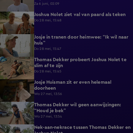
Za 6 juni, 02:09
Joshua Nolet ziet val van paard als teken
0:28
Do 28 mei, 15:48
Josje in tranen door heimwee: “Ik wil naar
0:59
huis”
Do 28 mei, 15:47
Thomas Dekker probeert Joshua Nolet te
0:41
slim af te zijn
Do 28 mei, 15:45
Josje Huisman zit er even helemaal
0:41
doorheen
Wo 27 mei, 13:56
Thomas Dekker wil geen aanwijzingen:
0:45
“Houd je bek”
Wo 27 mei, 13:54
Nek-aan-nekrace tussen Thomas Dekker en
1:01