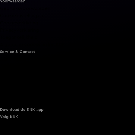
Voorwaarden
Gebruiksvoorwaarden
Cookie instellingen
Cookieverklaring
Privacyverklaring
Toegankelijkheid
Algemene voorwaarden KIJK
Service & Contact
Aanmelden voor een programma
Acties
Adverteren
Smart TV inlog
Over KIJK
Vacatures
Klantenservice
Download de KIJK app
Volg KIJK
©
2026 Talpa Network. Alle rechten voorbehouden. Geen
tekst- en datamining.