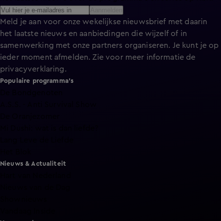
Aanmelden
Meld je aan voor onze wekelijkse nieuwsbrief met daarin
het laatste nieuws en aanbiedingen die wijzelf of in
samenwerking met onze partners organiseren. Je kunt je op
ieder moment afmelden. Zie voor meer informatie de
privacyverklaring
.
Populaire programma's
De Bondgenoten
A.S.S. - Anti Survival Show
De Oranjezomer
Mi Dushi: wat is dan liefde?
Lang Leve de Liefde
Het Blok
Nieuws & Actualiteit
Hart van Nederland
Nieuws van de Dag
Shownieuws
Vandaag Inside