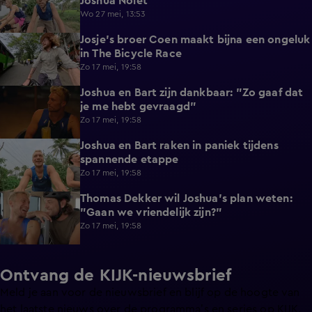
Joshua Nolet
Wo 27 mei, 13:53
Josje's broer Coen maakt bijna een ongeluk
0:23
in The Bicycle Race
Zo 17 mei, 19:58
Joshua en Bart zijn dankbaar: "Zo gaaf dat
0:53
je me hebt gevraagd"
Zo 17 mei, 19:58
Joshua en Bart raken in paniek tijdens
5:00
spannende etappe
Zo 17 mei, 19:58
Thomas Dekker wil Joshua's plan weten:
0:47
"Gaan we vriendelijk zijn?"
Zo 17 mei, 19:58
Ontvang de KIJK-nieuwsbrief
Meld je aan voor de nieuwsbrief en blijf op de hoogte van
het laatste nieuws over de programma’s en series op KIJK.