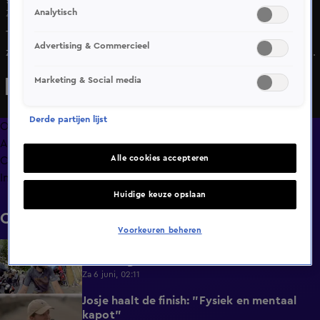
Analytisch
Zo 10 mei, 19:59
Thomas Dekker is in The Bicycle Race gefrustreerd door
Advertising & Commercieel
zijn vader Bart omdat hij het liedje niet goed meezingt dat
ze hebben ingestudeerd. Ze moeten het liedje volledig
Marketing & Social media
meezingen om de opdracht succesvol te volbrengen.
Derde partijen lijst
Overzicht
Afleveringen
Alle cookies accepteren
Clips
Info
Huidige keuze opslaan
Clips
Voorkeuren beheren
Thomas Dekker heeft niet door dat zijn
0:34
vader is gevallen
Za 6 juni, 02:11
Josje haalt de finish: "Fysiek en mentaal
0:44
kapot"