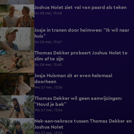
Joshua Nolet ziet val van paard als teken
0:28
Do 28 mei, 15:48
Josje in tranen door heimwee: “Ik wil naar
0:59
huis”
Do 28 mei, 15:47
Thomas Dekker probeert Joshua Nolet te
0:41
slim af te zijn
Do 28 mei, 15:45
Josje Huisman zit er even helemaal
0:41
doorheen
Wo 27 mei, 13:56
Thomas Dekker wil geen aanwijzingen:
0:45
“Houd je bek”
Wo 27 mei, 13:54
Nek-aan-nekrace tussen Thomas Dekker en
1:01
Joshua Nolet
Wo 27 mei, 13:53