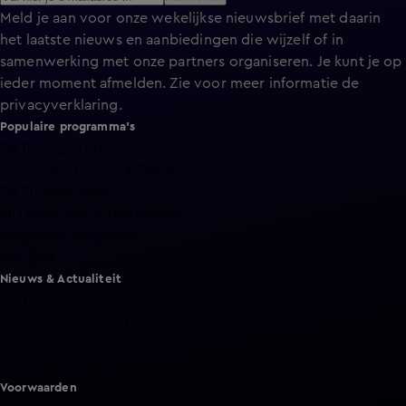
Meld je aan voor onze wekelijkse nieuwsbrief met daarin
het laatste nieuws en aanbiedingen die wijzelf of in
samenwerking met onze partners organiseren. Je kunt je op
ieder moment afmelden. Zie voor meer informatie de
privacyverklaring
.
Populaire programma's
De Bondgenoten
A.S.S. - Anti Survival Show
De Oranjezomer
Mi Dushi: wat is dan liefde?
Lang Leve de Liefde
Het Blok
Nieuws & Actualiteit
Hart van Nederland
Nieuws van de Dag
Shownieuws
Vandaag Inside
Voorwaarden