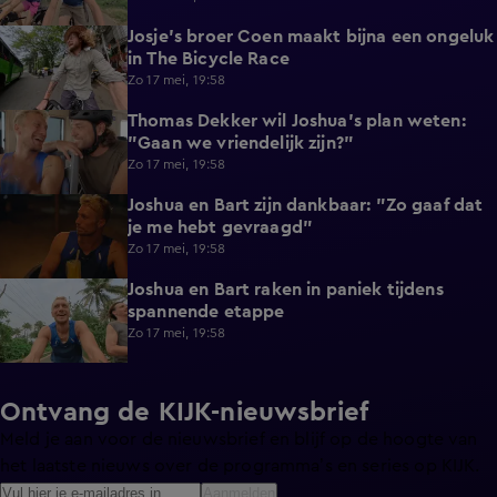
Josje's broer Coen maakt bijna een ongeluk
0:23
in The Bicycle Race
Zo 17 mei, 19:58
Thomas Dekker wil Joshua's plan weten:
0:47
"Gaan we vriendelijk zijn?"
Zo 17 mei, 19:58
Joshua en Bart zijn dankbaar: "Zo gaaf dat
0:53
je me hebt gevraagd"
Zo 17 mei, 19:58
Joshua en Bart raken in paniek tijdens
5:00
spannende etappe
Zo 17 mei, 19:58
Ontvang de KIJK-nieuwsbrief
Meld je aan voor de nieuwsbrief en blijf op de hoogte van
het laatste nieuws over de programma’s en series op KIJK.
Aanmelden