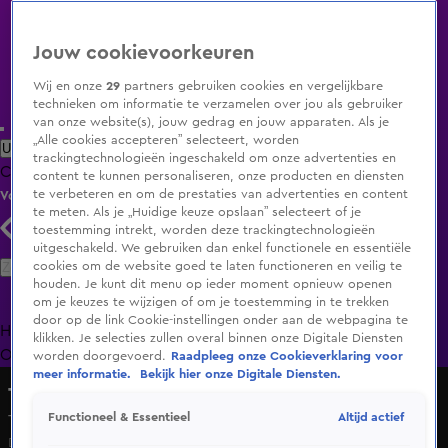
Jouw cookievoorkeuren
Wij en onze
29
partners gebruiken cookies en vergelijkbare
technieken om informatie te verzamelen over jou als gebruiker
van onze website(s), jouw gedrag en jouw apparaten. Als je
„Alle cookies accepteren” selecteert, worden
Uitzending Gemist
Populaire programma's
Zenders
Genres
trackingtechnologieën ingeschakeld om onze advertenties en
Clips
Films
Radio
Smart TV inlog
Shop
content te kunnen personaliseren, onze producten en diensten
te verbeteren en om de prestaties van advertenties en content
Volg KIJK
te meten. Als je „Huidige keuze opslaan” selecteert of je
toestemming intrekt, worden deze trackingtechnologieën
uitgeschakeld. We gebruiken dan enkel functionele en essentiële
Zoeken
cookies om de website goed te laten functioneren en veilig te
houden. Je kunt dit menu op ieder moment opnieuw openen
om je keuzes te wijzigen of om je toestemming in te trekken
door op de link Cookie-instellingen onder aan de webpagina te
Home
Uitzending Gemist
Programma's
De Bondgenoten
De
klikken. Je selecties zullen overal binnen onze Digitale Diensten
Oranjezomer
Livestreams
Shop
worden doorgevoerd.
Raadpleeg onze Cookieverklaring voor
meer informatie.
Bekijk hier onze Digitale Diensten.
The Bicycle Race
Altijd actief
Functioneel & Essentieel
Thomas Dekker probeert Joshua Nolet te slim af te zijn
Do 28 mei, 15:45