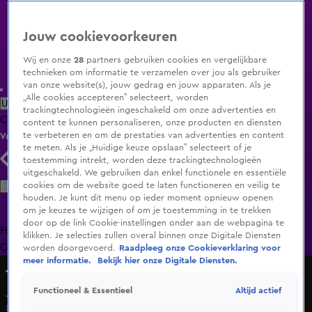
Jouw cookievoorkeuren
Wij en onze
28
partners gebruiken cookies en vergelijkbare
technieken om informatie te verzamelen over jou als gebruiker
van onze website(s), jouw gedrag en jouw apparaten. Als je
„Alle cookies accepteren” selecteert, worden
Uitzending Gemist
Populaire programma's
Zenders
Genres
trackingtechnologieën ingeschakeld om onze advertenties en
Clips
Films
Radio
Smart TV inlog
Shop
content te kunnen personaliseren, onze producten en diensten
te verbeteren en om de prestaties van advertenties en content
Volg KIJK
te meten. Als je „Huidige keuze opslaan” selecteert of je
toestemming intrekt, worden deze trackingtechnologieën
uitgeschakeld. We gebruiken dan enkel functionele en essentiële
Zoeken
cookies om de website goed te laten functioneren en veilig te
houden. Je kunt dit menu op ieder moment opnieuw openen
om je keuzes te wijzigen of om je toestemming in te trekken
door op de link Cookie-instellingen onder aan de webpagina te
Home
Uitzending Gemist
Programma's
De Bondgenoten
De
klikken. Je selecties zullen overal binnen onze Digitale Diensten
Oranjezomer
Livestreams
Shop
worden doorgevoerd.
Raadpleeg onze Cookieverklaring voor
meer informatie.
Bekijk hier onze Digitale Diensten.
The Bicycle Race
Altijd actief
Functioneel & Essentieel
Josje in tranen door heimwee: “Ik wil naar huis”
Do 28 mei, 15:47