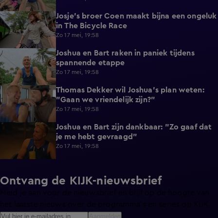
Josje's broer Coen maakt bijna een ongeluk
0:23
in The Bicycle Race
Zo 17 mei, 19:58
Joshua en Bart raken in paniek tijdens
5:00
spannende etappe
Zo 17 mei, 19:58
Thomas Dekker wil Joshua's plan weten:
0:47
"Gaan we vriendelijk zijn?"
Zo 17 mei, 19:58
Joshua en Bart zijn dankbaar: "Zo gaaf dat
0:53
je me hebt gevraagd"
Zo 17 mei, 19:58
Ontvang de KIJK-nieuwsbrief
Meld je aan voor de nieuwsbrief en blijf op de hoogte van
het laatste nieuws over de programma’s en series op KIJK.
Aanmelden