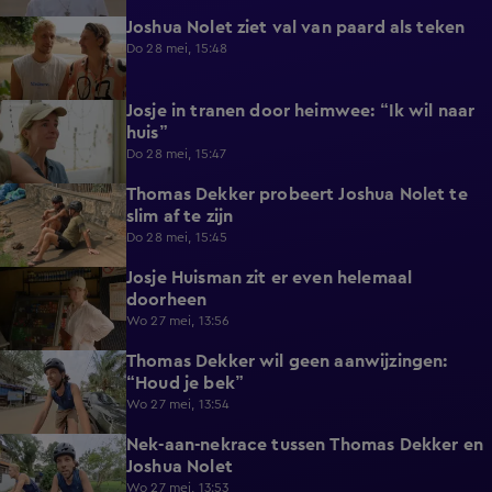
Joshua Nolet ziet val van paard als teken
0:28
Do 28 mei, 15:48
Josje in tranen door heimwee: “Ik wil naar
0:59
huis”
Do 28 mei, 15:47
Thomas Dekker probeert Joshua Nolet te
0:41
slim af te zijn
Do 28 mei, 15:45
Josje Huisman zit er even helemaal
0:41
doorheen
Wo 27 mei, 13:56
Thomas Dekker wil geen aanwijzingen:
0:45
“Houd je bek”
Wo 27 mei, 13:54
Nek-aan-nekrace tussen Thomas Dekker en
1:01
Joshua Nolet
Wo 27 mei, 13:53