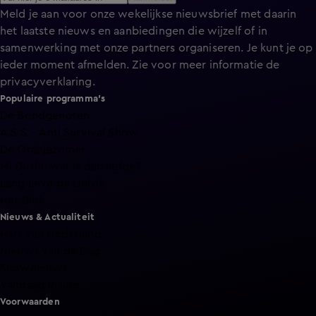
Meld je aan voor onze wekelijkse nieuwsbrief met daarin
het laatste nieuws en aanbiedingen die wijzelf of in
samenwerking met onze partners organiseren. Je kunt je op
ieder moment afmelden. Zie voor meer informatie de
privacyverklaring
.
Populaire programma's
De Bondgenoten
A.S.S. - Anti Survival Show
De Oranjezomer
Mi Dushi: wat is dan liefde?
Lang Leve de Liefde
Het Blok
Nieuws & Actualiteit
Hart van Nederland
Nieuws van de Dag
Shownieuws
Vandaag Inside
Voorwaarden