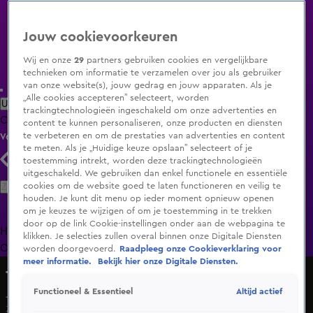
Jouw cookievoorkeuren
Wij en onze
29
partners gebruiken cookies en vergelijkbare
technieken om informatie te verzamelen over jou als gebruiker
van onze website(s), jouw gedrag en jouw apparaten. Als je
„Alle cookies accepteren” selecteert, worden
Uitzending Gemist
Populaire programma's
Zenders
Genres
trackingtechnologieën ingeschakeld om onze advertenties en
Clips
Films
Radio
Smart TV inlog
Shop
content te kunnen personaliseren, onze producten en diensten
te verbeteren en om de prestaties van advertenties en content
Volg KIJK
te meten. Als je „Huidige keuze opslaan” selecteert of je
toestemming intrekt, worden deze trackingtechnologieën
uitgeschakeld. We gebruiken dan enkel functionele en essentiële
Zoeken
cookies om de website goed te laten functioneren en veilig te
houden. Je kunt dit menu op ieder moment opnieuw openen
om je keuzes te wijzigen of om je toestemming in te trekken
door op de link Cookie-instellingen onder aan de webpagina te
Home
Uitzending Gemist
Programma's
De Bondgenoten
De
klikken. Je selecties zullen overal binnen onze Digitale Diensten
Oranjezomer
Livestreams
Shop
worden doorgevoerd.
Raadpleeg onze Cookieverklaring voor
meer informatie.
Bekijk hier onze Digitale Diensten.
The Bicycle Race
Altijd actief
Functioneel & Essentieel
Joshua en Bart raken in paniek tijdens spannende etappe
Zo 17 mei, 19:58