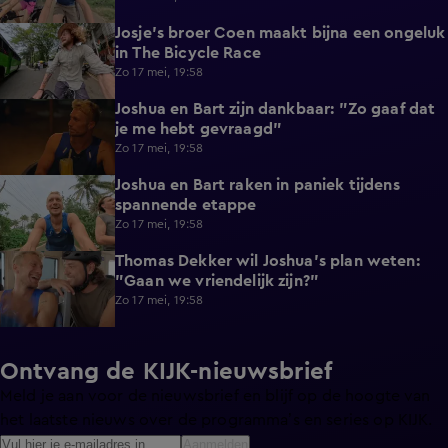
Josje's broer Coen maakt bijna een ongeluk
0:23
in The Bicycle Race
Zo 17 mei, 19:58
Joshua en Bart zijn dankbaar: "Zo gaaf dat
0:53
je me hebt gevraagd"
Zo 17 mei, 19:58
Joshua en Bart raken in paniek tijdens
5:00
spannende etappe
Zo 17 mei, 19:58
Thomas Dekker wil Joshua's plan weten:
0:47
"Gaan we vriendelijk zijn?"
Zo 17 mei, 19:58
Ontvang de KIJK-nieuwsbrief
Meld je aan voor de nieuwsbrief en blijf op de hoogte van
het laatste nieuws over de programma’s en series op KIJK.
Aanmelden