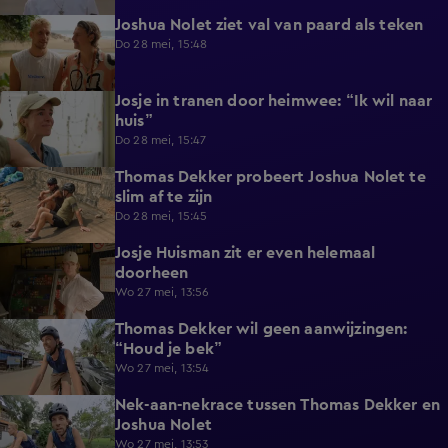
Joshua Nolet ziet val van paard als teken
0:28
Do 28 mei, 15:48
Josje in tranen door heimwee: “Ik wil naar
0:59
huis”
Do 28 mei, 15:47
Thomas Dekker probeert Joshua Nolet te
0:41
slim af te zijn
Do 28 mei, 15:45
Josje Huisman zit er even helemaal
0:41
doorheen
Wo 27 mei, 13:56
Thomas Dekker wil geen aanwijzingen:
0:45
“Houd je bek”
Wo 27 mei, 13:54
Nek-aan-nekrace tussen Thomas Dekker en
1:01
Joshua Nolet
Wo 27 mei, 13:53