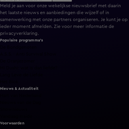
Meld je aan voor onze wekelijkse nieuwsbrief met daarin
het laatste nieuws en aanbiedingen die wijzelf of in
samenwerking met onze partners organiseren. Je kunt je op
ieder moment afmelden. Zie voor meer informatie de
privacyverklaring
.
Populaire programma's
De Bondgenoten
A.S.S. - Anti Survival Show
De Oranjezomer
Mi Dushi: wat is dan liefde?
Lang Leve de Liefde
Het Blok
Nieuws & Actualiteit
Hart van Nederland
Nieuws van de Dag
Shownieuws
Vandaag Inside
Voorwaarden