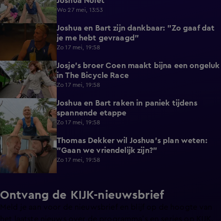
Joshua Nolet
Wo 27 mei, 13:53
Joshua en Bart zijn dankbaar: "Zo gaaf dat
0:53
je me hebt gevraagd"
Zo 17 mei, 19:58
Josje's broer Coen maakt bijna een ongeluk
0:23
in The Bicycle Race
Zo 17 mei, 19:58
Joshua en Bart raken in paniek tijdens
5:00
spannende etappe
Zo 17 mei, 19:58
Thomas Dekker wil Joshua's plan weten:
0:47
"Gaan we vriendelijk zijn?"
Zo 17 mei, 19:58
Ontvang de KIJK-nieuwsbrief
Meld je aan voor de nieuwsbrief en blijf op de hoogte van
het laatste nieuws over de programma’s en series op KIJK.