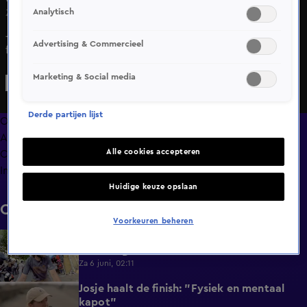
Analytisch
Zo 17 mei, 19:58
Josje's broer Coen maakt bijna een ongeluk tijdens hun
Advertising & Commercieel
fietstocht door India in The Bicycle Race.
Marketing & Social media
Derde partijen lijst
Overzicht
Afleveringen
Alle cookies accepteren
Clips
Info
Huidige keuze opslaan
Clips
Voorkeuren beheren
Thomas Dekker heeft niet door dat zijn
0:34
vader is gevallen
Za 6 juni, 02:11
Josje haalt de finish: "Fysiek en mentaal
0:44
kapot"