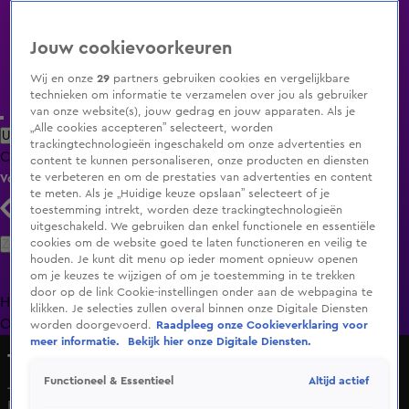
Jouw cookievoorkeuren
Wij en onze
29
partners gebruiken cookies en vergelijkbare
technieken om informatie te verzamelen over jou als gebruiker
van onze website(s), jouw gedrag en jouw apparaten. Als je
„Alle cookies accepteren” selecteert, worden
Uitzending Gemist
Populaire programma's
Zenders
Genres
trackingtechnologieën ingeschakeld om onze advertenties en
Clips
Films
Radio
Smart TV inlog
Shop
content te kunnen personaliseren, onze producten en diensten
te verbeteren en om de prestaties van advertenties en content
Volg KIJK
te meten. Als je „Huidige keuze opslaan” selecteert of je
toestemming intrekt, worden deze trackingtechnologieën
uitgeschakeld. We gebruiken dan enkel functionele en essentiële
Zoeken
cookies om de website goed te laten functioneren en veilig te
houden. Je kunt dit menu op ieder moment opnieuw openen
om je keuzes te wijzigen of om je toestemming in te trekken
door op de link Cookie-instellingen onder aan de webpagina te
Home
Uitzending Gemist
Programma's
De Bondgenoten
De
klikken. Je selecties zullen overal binnen onze Digitale Diensten
Oranjezomer
Livestreams
Shop
worden doorgevoerd.
Raadpleeg onze Cookieverklaring voor
meer informatie.
Bekijk hier onze Digitale Diensten.
The Bicycle Race
Altijd actief
Functioneel & Essentieel
Josje's broer Coen maakt bijna een ongeluk in The Bicycle
Race