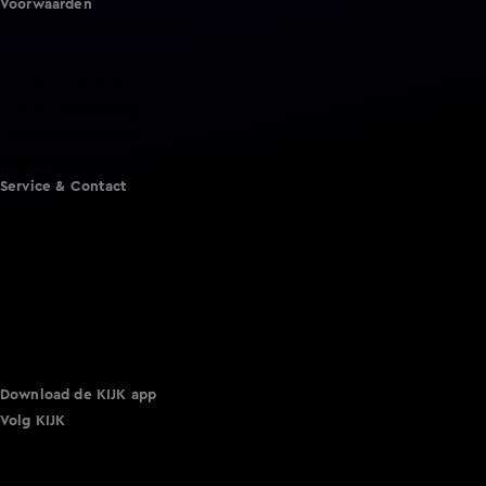
Voorwaarden
Gebruiksvoorwaarden
Cookie instellingen
Cookieverklaring
Privacyverklaring
Toegankelijkheid
Algemene voorwaarden KIJK
Service & Contact
Aanmelden voor een programma
Acties
Adverteren
Smart TV inlog
Over KIJK
Vacatures
Klantenservice
Download de KIJK app
Volg KIJK
©
2026 Talpa Network. Alle rechten voorbehouden. Geen
tekst- en datamining.