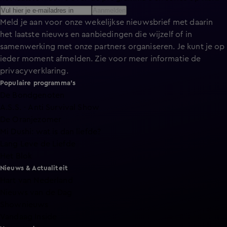
Aanmelden
Meld je aan voor onze wekelijkse nieuwsbrief met daarin
het laatste nieuws en aanbiedingen die wijzelf of in
samenwerking met onze partners organiseren. Je kunt je op
ieder moment afmelden. Zie voor meer informatie de
privacyverklaring
.
Populaire programma's
De Bondgenoten
A.S.S. - Anti Survival Show
De Oranjezomer
Mi Dushi: wat is dan liefde?
Lang Leve de Liefde
Het Blok
Nieuws & Actualiteit
Hart van Nederland
Nieuws van de Dag
Shownieuws
Vandaag Inside