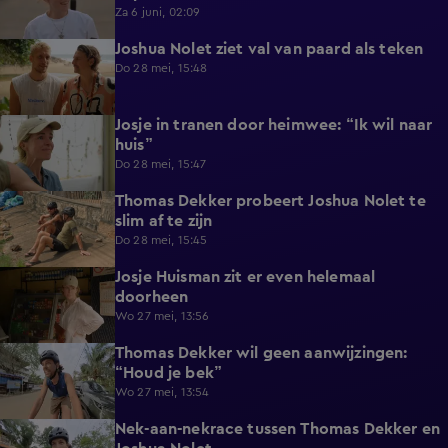
Za 6 juni, 02:09
Joshua Nolet ziet val van paard als teken
0:28
Do 28 mei, 15:48
Josje in tranen door heimwee: “Ik wil naar
0:59
huis”
Do 28 mei, 15:47
Thomas Dekker probeert Joshua Nolet te
0:41
slim af te zijn
Do 28 mei, 15:45
Josje Huisman zit er even helemaal
0:41
doorheen
Wo 27 mei, 13:56
Thomas Dekker wil geen aanwijzingen:
0:45
“Houd je bek”
Wo 27 mei, 13:54
Nek-aan-nekrace tussen Thomas Dekker en
1:01