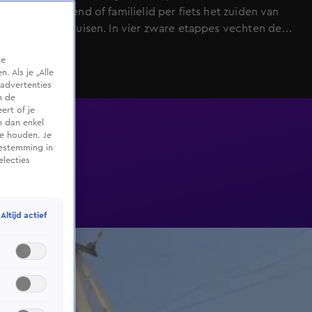
met een vriend of familielid per fiets het zuiden van
India doorkruisen. In vier zware etappes vechten de
duo’s zich een weg door het chaotische Indiase
te
verkeer. Toeterende auto’s, scheurende tuktuks en
 Als je „Alle
verzengende hitte maken iedere kilometer tot een
advertenties
uitdaging. Het is een race, maar snelheid alleen is niet
m de
ert of je
doorslaggevend. The Bicycle Race is vanaf zondag 19
n dan enkel
april wekelijks om 20.00 uur te zien op SBS6 en terug
te houden. Je
te kijken.
oestemming in
electies
Altijd actief