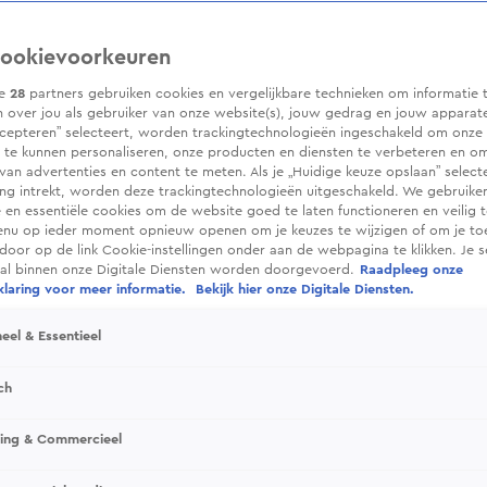
ookievoorkeuren
ze
28
partners gebruiken cookies en vergelijkbare technieken om informatie 
 over jou als gebruiker van onze website(s), jouw gedrag en jouw apparaten.
cepteren” selecteert, worden trackingtechnologieën ingeschakeld om onze 
 te kunnen personaliseren, onze producten en diensten te verbeteren en o
 van advertenties en content te meten. Als je „Huidige keuze opslaan” selecte
g intrekt, worden deze trackingtechnologieën uitgeschakeld. We gebruike
e en essentiële cookies om de website goed te laten functioneren en veilig 
enu op ieder moment opnieuw openen om je keuzes te wijzigen of om je t
 door op de link Cookie-instellingen onder aan de webpagina te klikken. Je s
ral binnen onze Digitale Diensten worden doorgevoerd.
Raadpleeg onze
laring voor meer informatie.
Bekijk hier onze Digitale Diensten.
eel & Essentieel
ch
sing & Commercieel