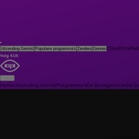
Clips
Films
Rad
Uitzending Gemist
Populaire programma's
Zenders
Genres
Volg KIJK
Zoeken
Home
Uitzending Gemist
Programma's
De Bondgenoten
De O