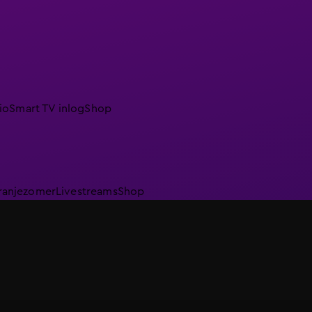
io
Smart TV inlog
Shop
ranjezomer
Livestreams
Shop