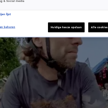
ng & Social media
jen lijst
en beheren
Huidige keuze opslaan
Alle cookie