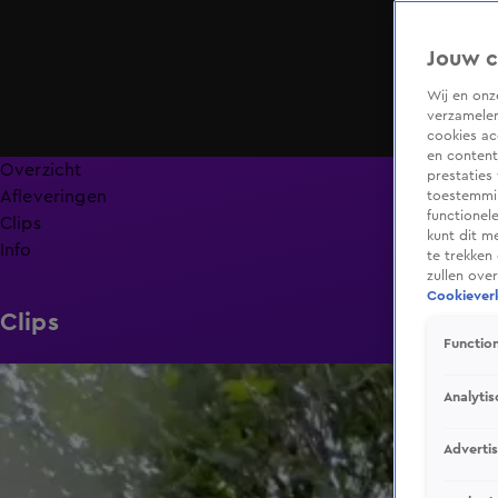
Jouw c
Wij en on
verzamelen
cookies ac
en content
Overzicht
prestaties
Afleveringen
toestemmin
functionel
Clips
kunt dit m
Info
te trekken
zullen ove
Cookieverk
Clips
Function
0:34
Analytis
Adverti