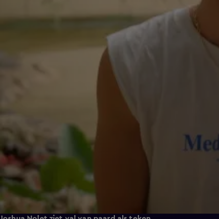
Joshua Nolet ziet val van paard als teken