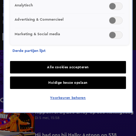
Analytisch
27 apr 2025, 16:31
Ervaar het magische moment van Davina Michelle op 538
Advertising & Commercieel
Koningsdag! Haar betoverende stem zorgde voor
kippenvel bij 40.000 bezoekers op het Chasséveld. Bekijk
Marketing & Social media
haar indrukwekkende optreden nu op 538.nl!
Derde partijen lijst
Overzicht
Clips
Alle cookies accepteren
538 Koningsdag 2026
538 Koningsdag 2025
538 Koningsdag 2024
Huidige keuze opslaan
Voorkeuren beheren
Clips
Kippenvel bij Zoë Livay op 538 Koningsdag
3:01
Di 5 mei, 15:58
Hij had ons bij Hallo: Antoon op 538
6:06