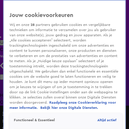
Jouw cookievoorkeuren
Wij en onze
28
partners gebruiken cookies en vergelijkbare
technieken om informatie te verzamelen over jou als gebruiker
van onze website(s), jouw gedrag en jouw apparaten. Als je
„Alle cookies accepteren” selecteert, worden
Uitzending Gemist
Populaire programma's
Zenders
Genres
trackingtechnologieën ingeschakeld om onze advertenties en
Clips
Films
Radio
Smart TV inlog
Shop
content te kunnen personaliseren, onze producten en diensten
te verbeteren en om de prestaties van advertenties en content
Volg KIJK
te meten. Als je „Huidige keuze opslaan” selecteert of je
toestemming intrekt, worden deze trackingtechnologieën
uitgeschakeld. We gebruiken dan enkel functionele en essentiële
Zoeken
cookies om de website goed te laten functioneren en veilig te
houden. Je kunt dit menu op ieder moment opnieuw openen
om je keuzes te wijzigen of om je toestemming in te trekken
door op de link Cookie-instellingen onder aan de webpagina te
Home
Uitzending Gemist
Programma's
De Bondgenoten
De
klikken. Je selecties zullen overal binnen onze Digitale Diensten
Oranjezomer
Livestreams
Shop
worden doorgevoerd.
Raadpleeg onze Cookieverklaring voor
meer informatie.
Bekijk hier onze Digitale Diensten.
538 Koningsdag
Altijd actief
Functioneel & Essentieel
Magisch moment: Davina Michelle’s stem galmt over het
Chasséveld!