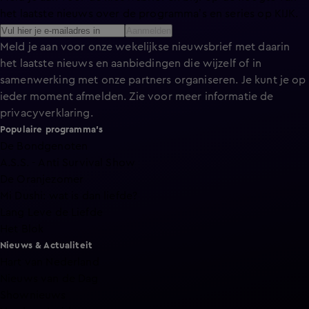
het laatste nieuws over de programma’s en series op KIJK.
Aanmelden
Meld je aan voor onze wekelijkse nieuwsbrief met daarin
het laatste nieuws en aanbiedingen die wijzelf of in
samenwerking met onze partners organiseren. Je kunt je op
ieder moment afmelden. Zie voor meer informatie de
privacyverklaring
.
Populaire programma's
De Bondgenoten
A.S.S. - Anti Survival Show
De Oranjezomer
Mi Dushi: wat is dan liefde?
Lang Leve de Liefde
Het Blok
Nieuws & Actualiteit
Hart van Nederland
Nieuws van de Dag
Shownieuws