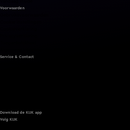
Vandaag Inside
Voorwaarden
Gebruiksvoorwaarden
Cookie instellingen
Cookieverklaring
Privacyverklaring
Toegankelijkheid
Algemene voorwaarden KIJK
Service & Contact
Aanmelden voor een programma
Acties
Adverteren
Smart TV inlog
Over KIJK
Vacatures
Klantenservice
Download de KIJK app
Volg KIJK
©
2026 Talpa Network. Alle rechten voorbehouden. Geen