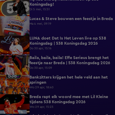
Koningsdag!
Di 5 mei, 15:51
Lucas & Steve bouwen een feestje in Breda
20:00
Ma 4 mei, 09:19
LUNA doet Dat Is Het Leven live op 538
3:21
Koningsdag | 538 Koningsdag 2026
Do 30 apr, 15:16
Baila, baila, baila! Effe Serieus brengt het
11:57
feestje naar Breda | 538 Koningsdag 2026
Do 30 apr, 15:09
Bankzitters krijgen het hele veld aan het
10:15
springen
Wo 29 apr, 18:40
Breda rapt elk woord mee met Lil Kleine
19:33
tijdens 538 Koningsdag 2026
Wo 29 apr, 15:23