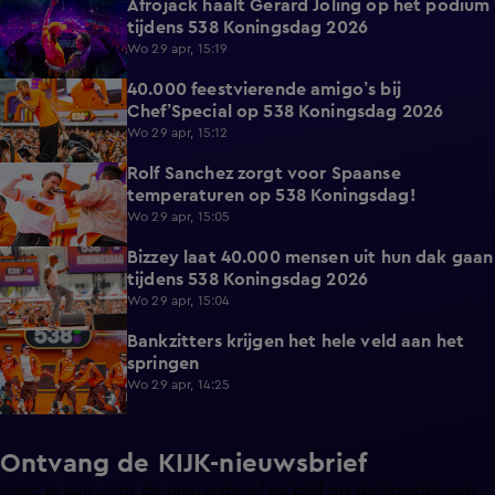
Afrojack haalt Gerard Joling op het podium
7:06
tijdens 538 Koningsdag 2026
Wo 29 apr, 15:19
40.000 feestvierende amigo’s bij
8:07
Chef’Special op 538 Koningsdag 2026
Wo 29 apr, 15:12
Rolf Sanchez zorgt voor Spaanse
15:07
temperaturen op 538 Koningsdag!
Wo 29 apr, 15:05
Bizzey laat 40.000 mensen uit hun dak gaan
16:59
tijdens 538 Koningsdag 2026
Wo 29 apr, 15:04
Bankzitters krijgen het hele veld aan het
16:09
springen
Wo 29 apr, 14:25
Ontvang de KIJK-nieuwsbrief
Meld je aan voor de nieuwsbrief en blijf op de hoogte van