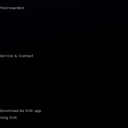
Vandaag Inside
Voorwaarden
Gebruiksvoorwaarden
Cookie instellingen
Cookieverklaring
Privacyverklaring
Toegankelijkheid
Algemene voorwaarden KIJK
Service & Contact
Aanmelden voor een programma
Acties
Adverteren
Smart TV inlog
Over KIJK
Vacatures
Klantenservice
Download de KIJK app
Volg KIJK
©
2026 Talpa Network. Alle rechten voorbehouden. Geen