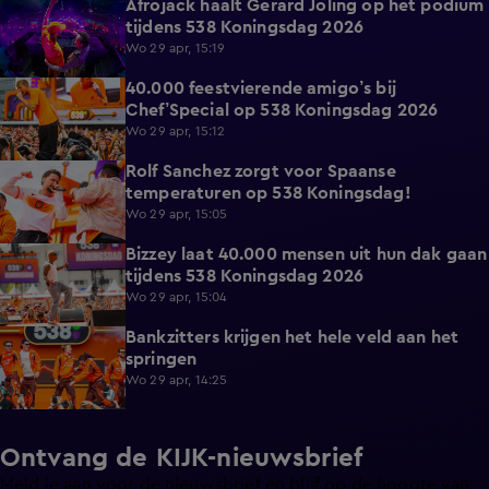
Afrojack haalt Gerard Joling op het podium
7:06
tijdens 538 Koningsdag 2026
Wo 29 apr, 15:19
40.000 feestvierende amigo’s bij
8:07
Chef’Special op 538 Koningsdag 2026
Wo 29 apr, 15:12
Rolf Sanchez zorgt voor Spaanse
15:07
temperaturen op 538 Koningsdag!
Wo 29 apr, 15:05
Bizzey laat 40.000 mensen uit hun dak gaan
16:59
tijdens 538 Koningsdag 2026
Wo 29 apr, 15:04
Bankzitters krijgen het hele veld aan het
16:09
springen
Wo 29 apr, 14:25
Ontvang de KIJK-nieuwsbrief
Meld je aan voor de nieuwsbrief en blijf op de hoogte van