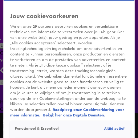
Jouw cookievoorkeuren
Wij en onze
29
partners gebruiken cookies en vergelijkbare
technieken om informatie te verzamelen over jou als gebruiker
van onze website(s), jouw gedrag en jouw apparaten. Als je
„Alle cookies accepteren” selecteert, worden
Uitzending Gemist
Populaire programma's
Zenders
Genres
trackingtechnologieën ingeschakeld om onze advertenties en
Clips
Films
Radio
Smart TV inlog
Shop
content te kunnen personaliseren, onze producten en diensten
te verbeteren en om de prestaties van advertenties en content
Volg KIJK
te meten. Als je „Huidige keuze opslaan” selecteert of je
toestemming intrekt, worden deze trackingtechnologieën
uitgeschakeld. We gebruiken dan enkel functionele en essentiële
Zoeken
cookies om de website goed te laten functioneren en veilig te
houden. Je kunt dit menu op ieder moment opnieuw openen
om je keuzes te wijzigen of om je toestemming in te trekken
door op de link Cookie-instellingen onder aan de webpagina te
Home
Uitzending Gemist
Programma's
De Bondgenoten
De
klikken. Je selecties zullen overal binnen onze Digitale Diensten
Oranjezomer
Livestreams
Shop
worden doorgevoerd.
Raadpleeg onze Cookieverklaring voor
meer informatie.
Bekijk hier onze Digitale Diensten.
538 Koningsdag
Altijd actief
Functioneel & Essentieel
Breda rapt elk woord mee met Lil Kleine tijdens 538
Koningsdag 2026