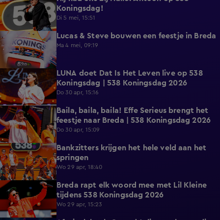
Koningsdag!
Di 5 mei, 15:51
Lucas & Steve bouwen een feestje in Breda
20:00
Ma 4 mei, 09:19
LUNA doet Dat Is Het Leven live op 538
3:21
Koningsdag | 538 Koningsdag 2026
Do 30 apr, 15:16
Baila, baila, baila! Effe Serieus brengt het
11:57
feestje naar Breda | 538 Koningsdag 2026
Do 30 apr, 15:09
Bankzitters krijgen het hele veld aan het
10:15
springen
Wo 29 apr, 18:40
Breda rapt elk woord mee met Lil Kleine
19:33
tijdens 538 Koningsdag 2026
Wo 29 apr, 15:23