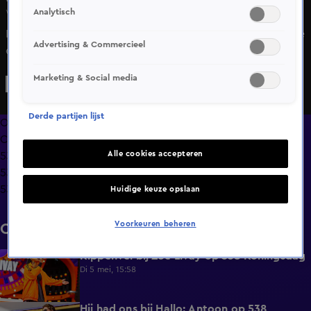
Analytisch
Wo 29 apr, 15:23
Iedereen op het Chasséveld kende de tracks van Lil Kleine
Advertising & Commercieel
en zong van voren tot achteren mee. Bekijk hier zijn
optreden op 538 Koningsdag.
Marketing & Social media
Derde partijen lijst
Overzicht
Clips
Alle cookies accepteren
538 Koningsdag 2026
538 Koningsdag 2025
538 Koningsdag 2024
Huidige keuze opslaan
Voorkeuren beheren
Clips
Kippenvel bij Zoë Livay op 538 Koningsdag
3:01
Di 5 mei, 15:58
Hij had ons bij Hallo: Antoon op 538
6:06