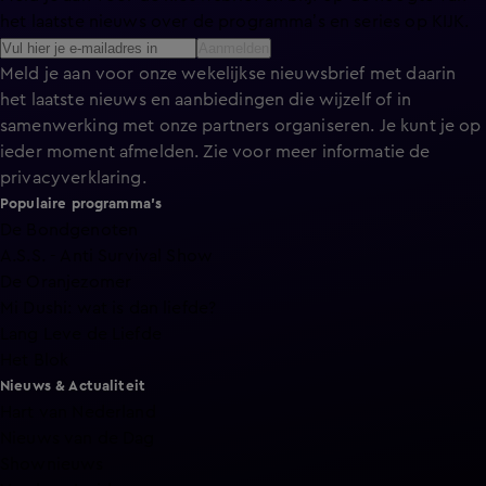
het laatste nieuws over de programma’s en series op KIJK.
Aanmelden
Meld je aan voor onze wekelijkse nieuwsbrief met daarin
het laatste nieuws en aanbiedingen die wijzelf of in
samenwerking met onze partners organiseren. Je kunt je op
ieder moment afmelden. Zie voor meer informatie de
privacyverklaring
.
Populaire programma's
De Bondgenoten
A.S.S. - Anti Survival Show
De Oranjezomer
Mi Dushi: wat is dan liefde?
Lang Leve de Liefde
Het Blok
Nieuws & Actualiteit
Hart van Nederland
Nieuws van de Dag
Shownieuws