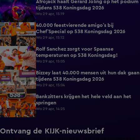
Afrojack haalt Gerard Joling op het podium
7:06
tijdens 538 Koningsdag 2026
Wo 29 apr, 15:19
40.000 feestvierende amigo’s bij
8:07
Chef’Special op 538 Koningsdag 2026
Wo 29 apr, 15:12
Rolf Sanchez zorgt voor Spaanse
15:07
temperaturen op 538 Koningsdag!
Wo 29 apr, 15:05
Bizzey laat 40.000 mensen uit hun dak gaan
16:59
tijdens 538 Koningsdag 2026
Wo 29 apr, 15:04
Bankzitters krijgen het hele veld aan het
16:09
springen
Wo 29 apr, 14:25
Ontvang de KIJK-nieuwsbrief
Meld je aan voor de nieuwsbrief en blijf op de hoogte van