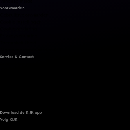
Vandaag Inside
Voorwaarden
Gebruiksvoorwaarden
Cookie instellingen
Cookieverklaring
Privacyverklaring
Toegankelijkheid
Algemene voorwaarden KIJK
Service & Contact
Aanmelden voor een programma
Acties
Adverteren
Smart TV inlog
Over KIJK
Vacatures
Klantenservice
Download de KIJK app
Volg KIJK
©
2026 Talpa Network. Alle rechten voorbehouden. Geen