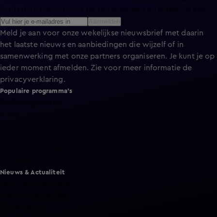
het laatste nieuws over de programma’s en series op KIJK.
Aanmelden
Meld je aan voor onze wekelijkse nieuwsbrief met daarin
het laatste nieuws en aanbiedingen die wijzelf of in
samenwerking met onze partners organiseren. Je kunt je op
ieder moment afmelden. Zie voor meer informatie de
privacyverklaring
.
Populaire programma's
De Bondgenoten
A.S.S. - Anti Survival Show
De Oranjezomer
Mi Dushi: wat is dan liefde?
Lang Leve de Liefde
Het Blok
Nieuws & Actualiteit
Hart van Nederland
Nieuws van de Dag
Shownieuws