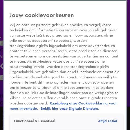
Jouw cookievoorkeuren
Wij en onze
29
partners gebruiken cookies en vergelijkbare
technieken om informatie te verzamelen over jou als gebruiker
van onze website(s), jouw gedrag en jouw apparaten. Als je
„Alle cookies accepteren” selecteert, worden
Uitzending Gemist
Populaire programma's
Zenders
Genres
trackingtechnologieën ingeschakeld om onze advertenties en
Clips
Films
Radio
Smart TV inlog
Shop
content te kunnen personaliseren, onze producten en diensten
te verbeteren en om de prestaties van advertenties en content
Volg KIJK
te meten. Als je „Huidige keuze opslaan” selecteert of je
toestemming intrekt, worden deze trackingtechnologieën
uitgeschakeld. We gebruiken dan enkel functionele en essentiële
Zoeken
cookies om de website goed te laten functioneren en veilig te
houden. Je kunt dit menu op ieder moment opnieuw openen
om je keuzes te wijzigen of om je toestemming in te trekken
door op de link Cookie-instellingen onder aan de webpagina te
Home
Uitzending Gemist
Programma's
De Bondgenoten
De
klikken. Je selecties zullen overal binnen onze Digitale Diensten
Oranjezomer
Livestreams
Shop
worden doorgevoerd.
Raadpleeg onze Cookieverklaring voor
meer informatie.
Bekijk hier onze Digitale Diensten.
538 Koningsdag
Altijd actief
Functioneel & Essentieel
LUNA doet Dat Is Het Leven live op 538 Koningsdag | 538
Koningsdag 2026