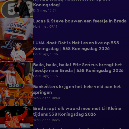
Koningsdag!
Di 5 mei, 15:51
Lucas & Steve bouwen een feestje in Breda
20:00
Ma 4 mei, 09:19
LUNA doet Dat Is Het Leven live op 538
3:21
Koningsdag | 538 Koningsdag 2026
Do 30 apr, 15:16
Baila, baila, baila! Effe Serieus brengt het
11:57
feestje naar Breda | 538 Koningsdag 2026
Do 30 apr, 15:09
Bankzitters krijgen het hele veld aan het
10:15
springen
Wo 29 apr, 18:40
Breda rapt elk woord mee met Lil Kleine
19:33
tijdens 538 Koningsdag 2026
Wo 29 apr, 15:23