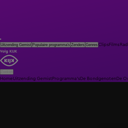
Clips
Films
Rad
Uitzending Gemist
Populaire programma's
Zenders
Genres
Volg KIJK
Zoeken
Home
Uitzending Gemist
Programma's
De Bondgenoten
De O