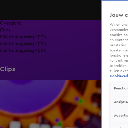
Jouw c
Overzicht
Wij en on
Clips
verzamelen
cookies ac
538 Koningsdag 2026
en content
538 Koningsdag 2025
prestaties
538 Koningsdag 2024
toestemmin
functionel
kunt dit m
te trekken
Clips
zullen ove
Cookieverk
3:01
Function
Analytis
Adverti