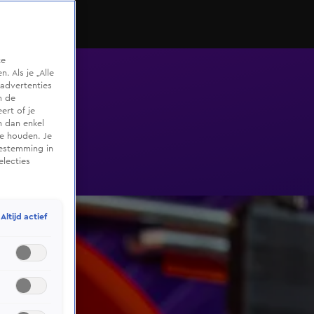
te
 Als je „Alle
advertenties
m de
ert of je
n dan enkel
te houden. Je
oestemming in
electies
Altijd actief