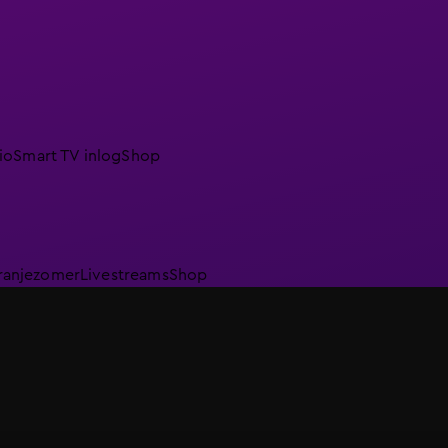
io
Smart TV inlog
Shop
ranjezomer
Livestreams
Shop