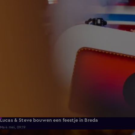
Lucas & Steve bouwen een feestje in Breda
Ma 4 mei, 09:19
3:21