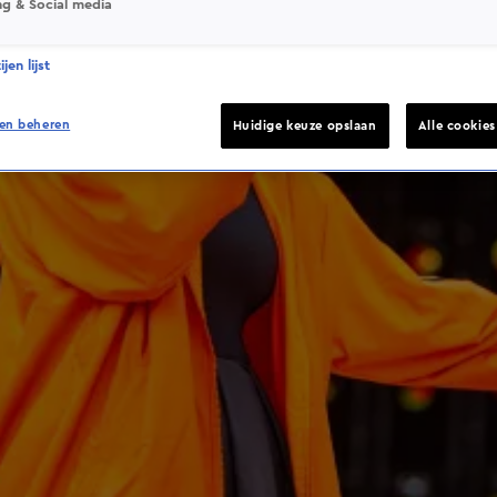
ng & Social media
jen lijst
en beheren
Huidige keuze opslaan
Alle cookie