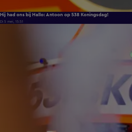
Hij had ons bij Hallo: Antoon op 538 Koningsdag!
Di 5 mei, 15:51
20:00