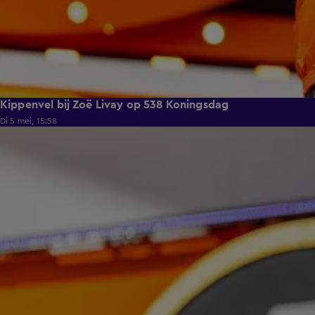
Kippenvel bij Zoë Livay op 538 Koningsdag
Di 5 mei, 15:58
6:06