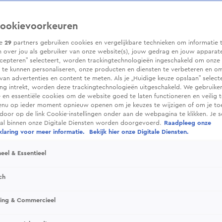
ookievoorkeuren
ze
29
partners gebruiken cookies en vergelijkbare technieken om informatie 
 over jou als gebruiker van onze website(s), jouw gedrag en jouw apparaten.
cepteren” selecteert, worden trackingtechnologieën ingeschakeld om onze 
 te kunnen personaliseren, onze producten en diensten te verbeteren en o
 van advertenties en content te meten. Als je „Huidige keuze opslaan” selecte
g intrekt, worden deze trackingtechnologieën uitgeschakeld. We gebruike
e en essentiële cookies om de website goed te laten functioneren en veilig 
enu op ieder moment opnieuw openen om je keuzes te wijzigen of om je t
 door op de link Cookie-instellingen onder aan de webpagina te klikken. Je s
ral binnen onze Digitale Diensten worden doorgevoerd.
Raadpleeg onze
laring voor meer informatie.
Bekijk hier onze Digitale Diensten.
eel & Essentieel
ch
sing & Commercieel