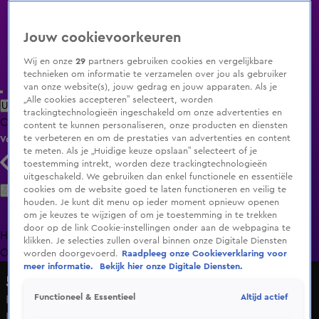
Jouw cookievoorkeuren
Wij en onze
29
partners gebruiken cookies en vergelijkbare
technieken om informatie te verzamelen over jou als gebruiker
van onze website(s), jouw gedrag en jouw apparaten. Als je
„Alle cookies accepteren” selecteert, worden
Uitzending Gemist
Populaire programma's
Zenders
Genres
trackingtechnologieën ingeschakeld om onze advertenties en
Clips
Films
Radio
Smart TV inlog
Shop
content te kunnen personaliseren, onze producten en diensten
te verbeteren en om de prestaties van advertenties en content
Volg KIJK
te meten. Als je „Huidige keuze opslaan” selecteert of je
toestemming intrekt, worden deze trackingtechnologieën
uitgeschakeld. We gebruiken dan enkel functionele en essentiële
Zoeken
cookies om de website goed te laten functioneren en veilig te
houden. Je kunt dit menu op ieder moment opnieuw openen
om je keuzes te wijzigen of om je toestemming in te trekken
door op de link Cookie-instellingen onder aan de webpagina te
Home
Uitzending Gemist
Programma's
De Bondgenoten
De
klikken. Je selecties zullen overal binnen onze Digitale Diensten
Oranjezomer
Livestreams
Shop
worden doorgevoerd.
Raadpleeg onze Cookieverklaring voor
meer informatie.
Bekijk hier onze Digitale Diensten.
538 Koningsdag
Altijd actief
Functioneel & Essentieel
Rolf Sanchez zorgt voor Spaanse temperaturen op 538
Koningsdag!