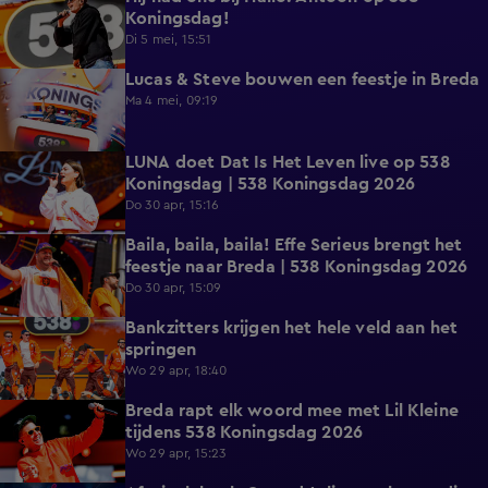
Koningsdag!
Di 5 mei, 15:51
Lucas & Steve bouwen een feestje in Breda
20:00
Ma 4 mei, 09:19
LUNA doet Dat Is Het Leven live op 538
3:21
Koningsdag | 538 Koningsdag 2026
Do 30 apr, 15:16
Baila, baila, baila! Effe Serieus brengt het
11:57
feestje naar Breda | 538 Koningsdag 2026
Do 30 apr, 15:09
Bankzitters krijgen het hele veld aan het
10:15
springen
Wo 29 apr, 18:40
Breda rapt elk woord mee met Lil Kleine
19:33
tijdens 538 Koningsdag 2026
Wo 29 apr, 15:23