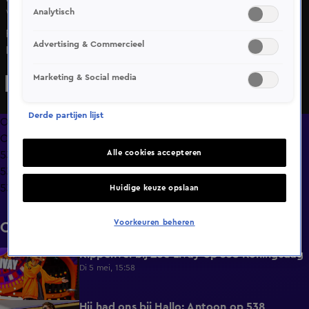
Analytisch
Wo 29 apr, 15:05
Rolf Sanchez zorgt voor Spaanse temperaturen op 538
Advertising & Commercieel
Koningsdag 2026
Marketing & Social media
Derde partijen lijst
Overzicht
Clips
Alle cookies accepteren
538 Koningsdag 2026
538 Koningsdag 2025
538 Koningsdag 2024
Huidige keuze opslaan
Voorkeuren beheren
Clips
Kippenvel bij Zoë Livay op 538 Koningsdag
3:01
Di 5 mei, 15:58
Hij had ons bij Hallo: Antoon op 538
6:06