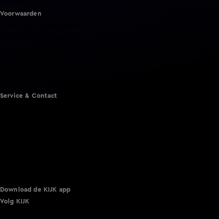
Vandaag Inside
Voorwaarden
Gebruiksvoorwaarden
Cookie instellingen
Cookieverklaring
Privacyverklaring
Toegankelijkheid
Algemene voorwaarden KIJK
Service & Contact
Aanmelden voor een programma
Acties
Adverteren
Smart TV inlog
Over KIJK
Vacatures
Klantenservice
Download de KIJK app
Volg KIJK
©
2026 Talpa Network. Alle rechten voorbehouden. Geen