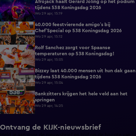
Afrojack haalt Gerard Joling op het podium
7:06
tijdens 538 Koningsdag 2026
Wo 29 apr, 15:19
40.000 feestvierende amigo’s bij
8:07
Chef’Special op 538 Koningsdag 2026
Wo 29 apr, 15:12
Rolf Sanchez zorgt voor Spaanse
15:07
temperaturen op 538 Koningsdag!
Wo 29 apr, 15:05
Bizzey laat 40.000 mensen uit hun dak gaan
16:59
tijdens 538 Koningsdag 2026
Wo 29 apr, 15:04
Bankzitters krijgen het hele veld aan het
16:09
springen
Wo 29 apr, 14:25
Ontvang de KIJK-nieuwsbrief
Meld je aan voor de nieuwsbrief en blijf op de hoogte van