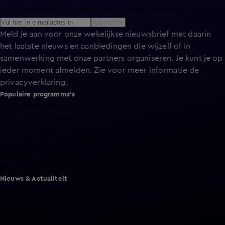
het laatste nieuws over de programma’s en series op KIJK.
Aanmelden
Meld je aan voor onze wekelijkse nieuwsbrief met daarin
het laatste nieuws en aanbiedingen die wijzelf of in
samenwerking met onze partners organiseren. Je kunt je op
ieder moment afmelden. Zie voor meer informatie de
privacyverklaring
.
Populaire programma's
De Bondgenoten
A.S.S. - Anti Survival Show
De Oranjezomer
Mi Dushi: wat is dan liefde?
Lang Leve de Liefde
Het Blok
Nieuws & Actualiteit
Hart van Nederland
Nieuws van de Dag
Shownieuws