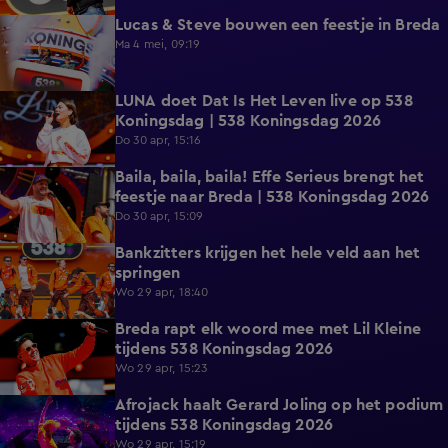
Lucas & Steve bouwen een feestje in Breda
20:00
Ma 4 mei, 09:19
LUNA doet Dat Is Het Leven live op 538
3:21
Koningsdag | 538 Koningsdag 2026
Do 30 apr, 15:16
Baila, baila, baila! Effe Serieus brengt het
11:57
feestje naar Breda | 538 Koningsdag 2026
Do 30 apr, 15:09
Bankzitters krijgen het hele veld aan het
10:15
springen
Wo 29 apr, 18:40
Breda rapt elk woord mee met Lil Kleine
19:33
tijdens 538 Koningsdag 2026
Wo 29 apr, 15:23
Afrojack haalt Gerard Joling op het podium
7:06
tijdens 538 Koningsdag 2026
Wo 29 apr, 15:19