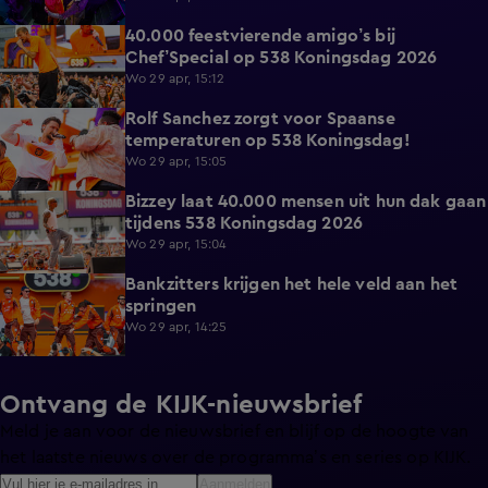
40.000 feestvierende amigo’s bij
8:07
Chef’Special op 538 Koningsdag 2026
Wo 29 apr, 15:12
Rolf Sanchez zorgt voor Spaanse
15:07
temperaturen op 538 Koningsdag!
Wo 29 apr, 15:05
Bizzey laat 40.000 mensen uit hun dak gaan
16:59
tijdens 538 Koningsdag 2026
Wo 29 apr, 15:04
Bankzitters krijgen het hele veld aan het
16:09
springen
Wo 29 apr, 14:25
Ontvang de KIJK-nieuwsbrief
Meld je aan voor de nieuwsbrief en blijf op de hoogte van
het laatste nieuws over de programma’s en series op KIJK.
Aanmelden