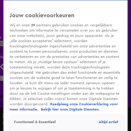
Jouw cookievoorkeuren
Wij en onze
29
partners gebruiken cookies en vergelijkbare
technieken om informatie te verzamelen over jou als gebruiker
van onze website(s), jouw gedrag en jouw apparaten. Als je
„Alle cookies accepteren” selecteert, worden
Uitzending Gemist
Populaire programma's
Zenders
Genres
trackingtechnologieën ingeschakeld om onze advertenties en
Clips
Films
Radio
Smart TV inlog
Shop
content te kunnen personaliseren, onze producten en diensten
te verbeteren en om de prestaties van advertenties en content
Volg KIJK
te meten. Als je „Huidige keuze opslaan” selecteert of je
toestemming intrekt, worden deze trackingtechnologieën
uitgeschakeld. We gebruiken dan enkel functionele en essentiële
Zoeken
cookies om de website goed te laten functioneren en veilig te
houden. Je kunt dit menu op ieder moment opnieuw openen
om je keuzes te wijzigen of om je toestemming in te trekken
door op de link Cookie-instellingen onder aan de webpagina te
Home
Uitzending Gemist
Programma's
De Bondgenoten
De
klikken. Je selecties zullen overal binnen onze Digitale Diensten
Oranjezomer
Livestreams
Shop
worden doorgevoerd.
Raadpleeg onze Cookieverklaring voor
meer informatie.
Bekijk hier onze Digitale Diensten.
538 Koningsdag
Altijd actief
Functioneel & Essentieel
Snelle op 538 Koningsdag
1 mei 2023, 17:29