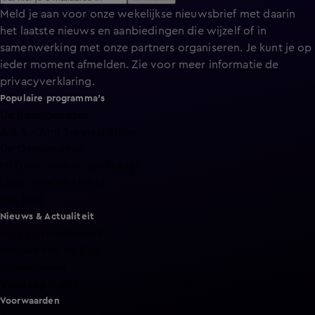
Meld je aan voor onze wekelijkse nieuwsbrief met daarin
het laatste nieuws en aanbiedingen die wijzelf of in
samenwerking met onze partners organiseren. Je kunt je op
ieder moment afmelden. Zie voor meer informatie de
privacyverklaring
.
Populaire programma's
De Bondgenoten
A.S.S. - Anti Survival Show
De Oranjezomer
Mi Dushi: wat is dan liefde?
Lang Leve de Liefde
Het Blok
Nieuws & Actualiteit
Hart van Nederland
Nieuws van de Dag
Shownieuws
Vandaag Inside
Voorwaarden