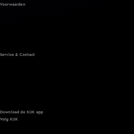
Voorwaarden
Gebruiksvoorwaarden
Cookie instellingen
Cookieverklaring
Privacyverklaring
Toegankelijkheid
Algemene voorwaarden KIJK
Service & Contact
Aanmelden voor een programma
Acties
Adverteren
Smart TV inlog
Over KIJK
Vacatures
Klantenservice
Download de KIJK app
Volg KIJK
©
2026 Talpa Network. Alle rechten voorbehouden. Geen
tekst- en datamining.