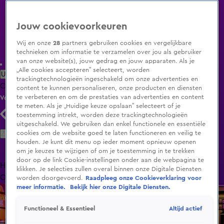
Jouw cookievoorkeuren
Wij en onze
28
partners gebruiken cookies en vergelijkbare
technieken om informatie te verzamelen over jou als gebruiker
van onze website(s), jouw gedrag en jouw apparaten. Als je
„Alle cookies accepteren” selecteert, worden
Uitzending Gemist
Populaire programma's
Zenders
Genres
trackingtechnologieën ingeschakeld om onze advertenties en
Clips
Films
Radio
Smart TV inlog
Shop
content te kunnen personaliseren, onze producten en diensten
te verbeteren en om de prestaties van advertenties en content
Volg KIJK
te meten. Als je „Huidige keuze opslaan” selecteert of je
toestemming intrekt, worden deze trackingtechnologieën
uitgeschakeld. We gebruiken dan enkel functionele en essentiële
Zoeken
cookies om de website goed te laten functioneren en veilig te
houden. Je kunt dit menu op ieder moment opnieuw openen
om je keuzes te wijzigen of om je toestemming in te trekken
door op de link Cookie-instellingen onder aan de webpagina te
Home
Uitzending Gemist
Programma's
De Bondgenoten
De
klikken. Je selecties zullen overal binnen onze Digitale Diensten
Oranjezomer
Livestreams
Shop
worden doorgevoerd.
Raadpleeg onze Cookieverklaring voor
meer informatie.
Bekijk hier onze Digitale Diensten.
Altijd actief
Functioneel & Essentieel