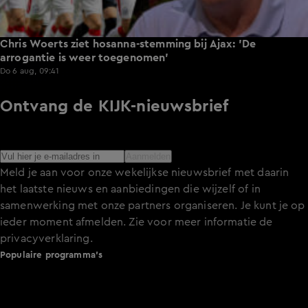
Chris Woerts ziet hosanna-stemming bij Ajax: 'De
arrogantie is weer toegenomen'
Do 6 aug, 09:41
Ontvang de KIJK-nieuwsbrief
Meld je aan voor de nieuwsbrief en blijf op de hoogte van
het laatste nieuws over de programma’s en series op KIJK.
Aanmelden
Meld je aan voor onze wekelijkse nieuwsbrief met daarin
het laatste nieuws en aanbiedingen die wijzelf of in
samenwerking met onze partners organiseren. Je kunt je op
ieder moment afmelden. Zie voor meer informatie de
privacyverklaring
.
Populaire programma's
De Bondgenoten
A.S.S. - Anti Survival Show
De Oranjezomer