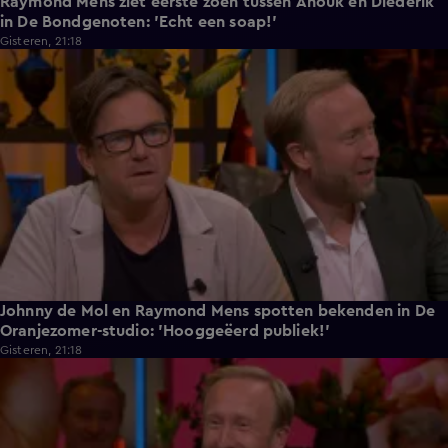
Raymond Mens ziet eerste zoen tussen Anouk en Diederik
in De Bondgenoten: 'Echt een soap!'
Gisteren, 21:18
0:27
Johnny de Mol en Raymond Mens spotten bekenden in De
Oranjezomer-studio: 'Hooggeëerd publiek!'
Gisteren, 21:18
1:17