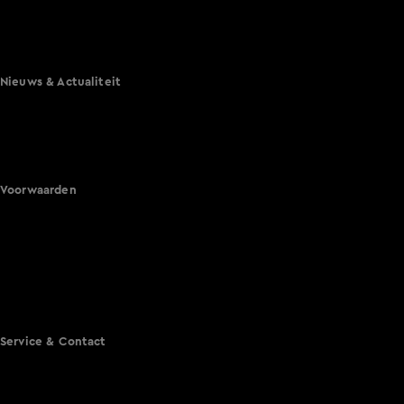
Mi Dushi: wat is dan liefde?
Lang Leve de Liefde
Het Blok
Nieuws & Actualiteit
Hart van Nederland
Nieuws van de Dag
Shownieuws
Vandaag Inside
Voorwaarden
Gebruiksvoorwaarden
Cookie instellingen
Cookieverklaring
Privacyverklaring
Toegankelijkheid
Algemene voorwaarden KIJK
Service & Contact
Aanmelden voor een programma
Acties