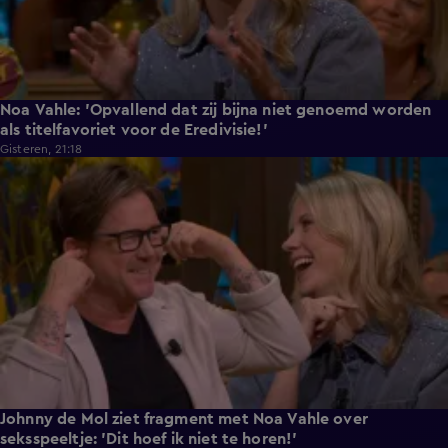
Noa Vahle: 'Opvallend dat zij bijna niet genoemd worden
als titelfavoriet voor de Eredivisie!'
Gisteren, 21:18
2:12
Johnny de Mol ziet fragment met Noa Vahle over
seksspeeltje: 'Dit hoef ik niet te horen!'