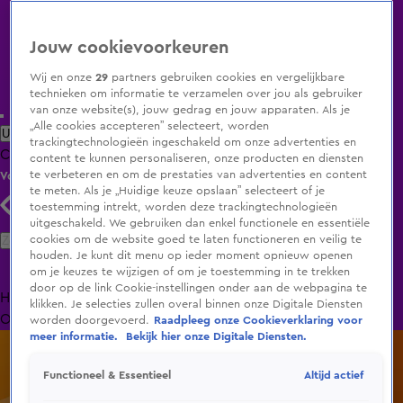
Jouw cookievoorkeuren
Wij en onze
29
partners gebruiken cookies en vergelijkbare
technieken om informatie te verzamelen over jou als gebruiker
van onze website(s), jouw gedrag en jouw apparaten. Als je
„Alle cookies accepteren” selecteert, worden
Uitzending Gemist
Populaire programma's
Zenders
Genres
trackingtechnologieën ingeschakeld om onze advertenties en
Clips
Films
Radio
Smart TV inlog
Shop
content te kunnen personaliseren, onze producten en diensten
te verbeteren en om de prestaties van advertenties en content
Volg KIJK
te meten. Als je „Huidige keuze opslaan” selecteert of je
toestemming intrekt, worden deze trackingtechnologieën
uitgeschakeld. We gebruiken dan enkel functionele en essentiële
Zoeken
cookies om de website goed te laten functioneren en veilig te
houden. Je kunt dit menu op ieder moment opnieuw openen
om je keuzes te wijzigen of om je toestemming in te trekken
door op de link Cookie-instellingen onder aan de webpagina te
Home
Uitzending Gemist
Programma's
De Bondgenoten
De
klikken. Je selecties zullen overal binnen onze Digitale Diensten
Oranjezomer
Livestreams
Shop
worden doorgevoerd.
Raadpleeg onze Cookieverklaring voor
meer informatie.
Bekijk hier onze Digitale Diensten.
Altijd actief
Functioneel & Essentieel