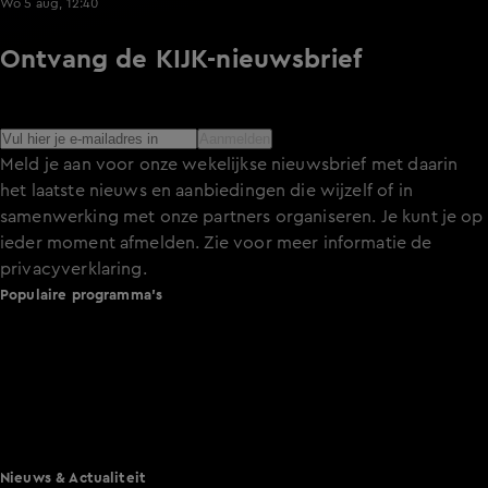
Wo 5 aug, 12:40
Ontvang de KIJK-nieuwsbrief
Meld je aan voor de nieuwsbrief en blijf op de hoogte van
het laatste nieuws over de programma’s en series op KIJK.
Aanmelden
Meld je aan voor onze wekelijkse nieuwsbrief met daarin
het laatste nieuws en aanbiedingen die wijzelf of in
samenwerking met onze partners organiseren. Je kunt je op
ieder moment afmelden. Zie voor meer informatie de
privacyverklaring
.
Populaire programma's
De Bondgenoten
A.S.S. - Anti Survival Show
De Oranjezomer
Mi Dushi: wat is dan liefde?
Lang Leve de Liefde
Het Blok
Nieuws & Actualiteit