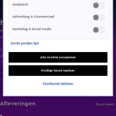
Analytisch
Advertising & Commercieel
Nieuws van de Dag
Marketing & Social media
In dit opinie- en actualiteitenprogramma bespreken
verslaggevers en opiniemakers van De Telegraaf en Hart van
Nederland het nieuws waar Nederland over praat.
Derde partijen lijst
Laatste
aflevering
Alle cookies accepteren
Overzicht
Huidige keuze opslaan
Afleveringen
Clips
Voorkeuren beheren
Info
Afleveringen
Toon meer