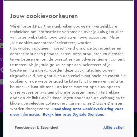
Jouw cookievoorkeuren
Wij en onze
29
partners gebruiken cookies en vergelijkbare
technieken om informatie te verzamelen over jou als gebruiker
van onze website(s), jouw gedrag en jouw apparaten. Als je
„Alle cookies accepteren” selecteert, worden
Uitzending Gemist
Populaire programma's
Zenders
Genres
trackingtechnologieën ingeschakeld om onze advertenties en
Clips
Films
Radio
Smart TV inlog
Shop
content te kunnen personaliseren, onze producten en diensten
te verbeteren en om de prestaties van advertenties en content
Volg KIJK
te meten. Als je „Huidige keuze opslaan” selecteert of je
toestemming intrekt, worden deze trackingtechnologieën
uitgeschakeld. We gebruiken dan enkel functionele en essentiële
Zoeken
cookies om de website goed te laten functioneren en veilig te
houden. Je kunt dit menu op ieder moment opnieuw openen
om je keuzes te wijzigen of om je toestemming in te trekken
door op de link Cookie-instellingen onder aan de webpagina te
Home
Uitzending Gemist
Programma's
De Bondgenoten
De
klikken. Je selecties zullen overal binnen onze Digitale Diensten
Oranjezomer
Livestreams
Shop
worden doorgevoerd.
Raadpleeg onze Cookieverklaring voor
meer informatie.
Bekijk hier onze Digitale Diensten.
Altijd actief
Functioneel & Essentieel