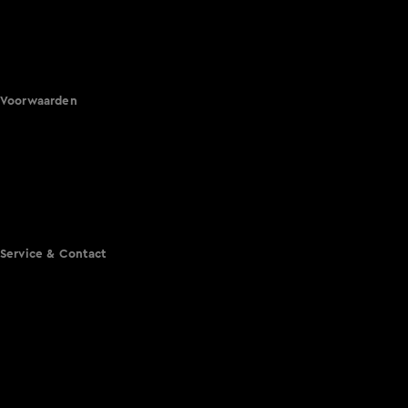
Hart van Nederland
Nieuws van de Dag
Shownieuws
Vandaag Inside
Voorwaarden
Gebruiksvoorwaarden
Cookie instellingen
Cookieverklaring
Privacyverklaring
Toegankelijkheid
Algemene voorwaarden KIJK
Service & Contact
Aanmelden voor een programma
Acties
Adverteren
Smart TV inlog
Over KIJK
Vacatures
Klantenservice