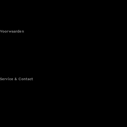
Hart van Nederland
Nieuws van de Dag
Shownieuws
Vandaag Inside
Voorwaarden
Gebruiksvoorwaarden
Cookie instellingen
Cookieverklaring
Privacyverklaring
Toegankelijkheid
Algemene voorwaarden KIJK
Service & Contact
Aanmelden voor een programma
Acties
Adverteren
Smart TV inlog
Over KIJK
Vacatures
Klantenservice