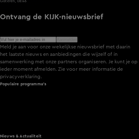
Gisteren, 08:46
Ontvang de KIJK-nieuwsbrief
Meld je aan voor de nieuwsbrief en blijf op de hoogte van
het laatste nieuws over de programma’s en series op KIJK.
Aanmelden
Meld je aan voor onze wekelijkse nieuwsbrief met daarin
het laatste nieuws en aanbiedingen die wijzelf of in
samenwerking met onze partners organiseren. Je kunt je op
ieder moment afmelden. Zie voor meer informatie de
privacyverklaring
.
Populaire programma's
De Bondgenoten
A.S.S. - Anti Survival Show
De Oranjezomer
Mi Dushi: wat is dan liefde?
Lang Leve de Liefde
Het Blok
Nieuws & Actualiteit