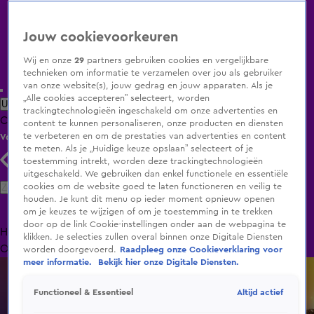
Jouw cookievoorkeuren
Wij en onze
29
partners gebruiken cookies en vergelijkbare
technieken om informatie te verzamelen over jou als gebruiker
van onze website(s), jouw gedrag en jouw apparaten. Als je
„Alle cookies accepteren” selecteert, worden
Uitzending Gemist
Populaire programma's
Zenders
Genres
trackingtechnologieën ingeschakeld om onze advertenties en
Clips
Films
Radio
Smart TV inlog
Shop
content te kunnen personaliseren, onze producten en diensten
te verbeteren en om de prestaties van advertenties en content
Volg KIJK
te meten. Als je „Huidige keuze opslaan” selecteert of je
toestemming intrekt, worden deze trackingtechnologieën
uitgeschakeld. We gebruiken dan enkel functionele en essentiële
Zoeken
cookies om de website goed te laten functioneren en veilig te
houden. Je kunt dit menu op ieder moment opnieuw openen
om je keuzes te wijzigen of om je toestemming in te trekken
door op de link Cookie-instellingen onder aan de webpagina te
Home
Uitzending Gemist
Programma's
De Bondgenoten
De
klikken. Je selecties zullen overal binnen onze Digitale Diensten
Oranjezomer
Livestreams
Shop
worden doorgevoerd.
Raadpleeg onze Cookieverklaring voor
meer informatie.
Bekijk hier onze Digitale Diensten.
Altijd actief
Functioneel & Essentieel