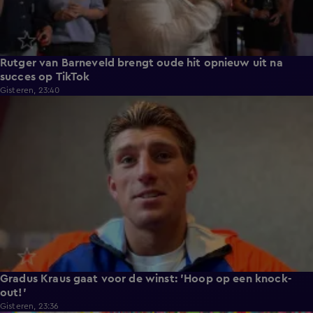
Rutger van Barneveld brengt oude hit opnieuw uit na
succes op TikTok
Gisteren, 23:40
1:11
Gradus Kraus gaat voor de winst: 'Hoop op een knock-
out!'
Gisteren, 23:36