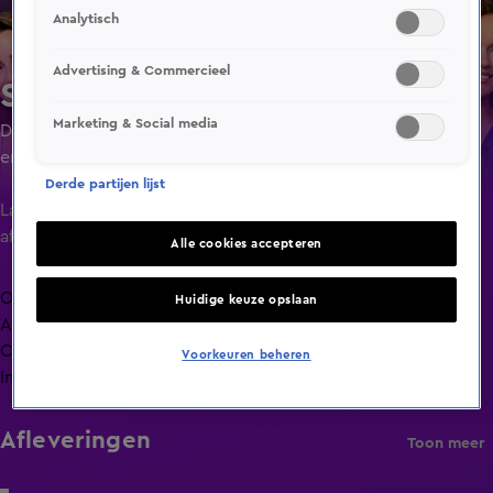
Analytisch
Advertising & Commercieel
Shownieuws
Marketing & Social media
Dagelijks het laatste nieuws uit de wereld van showbizz en
entertainment.
Derde partijen lijst
Laatste
aflevering
Alle cookies accepteren
Overzicht
Huidige keuze opslaan
Afleveringen
Clips
Voorkeuren beheren
Info
Afleveringen
Toon meer