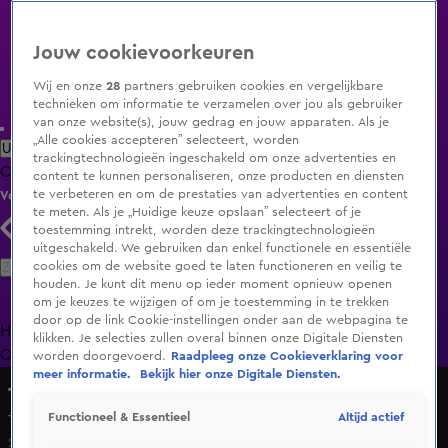
Jouw cookievoorkeuren
Wij en onze
28
partners gebruiken cookies en vergelijkbare
technieken om informatie te verzamelen over jou als gebruiker
van onze website(s), jouw gedrag en jouw apparaten. Als je
„Alle cookies accepteren” selecteert, worden
Uitzending Gemist
Populaire programma's
Zenders
Genres
trackingtechnologieën ingeschakeld om onze advertenties en
Clips
Films
Radio
Smart TV inlog
Shop
content te kunnen personaliseren, onze producten en diensten
te verbeteren en om de prestaties van advertenties en content
Volg KIJK
te meten. Als je „Huidige keuze opslaan” selecteert of je
toestemming intrekt, worden deze trackingtechnologieën
uitgeschakeld. We gebruiken dan enkel functionele en essentiële
Zoeken
cookies om de website goed te laten functioneren en veilig te
houden. Je kunt dit menu op ieder moment opnieuw openen
om je keuzes te wijzigen of om je toestemming in te trekken
door op de link Cookie-instellingen onder aan de webpagina te
Home
Uitzending Gemist
Programma's
De Bondgenoten
De
klikken. Je selecties zullen overal binnen onze Digitale Diensten
Oranjezomer
Livestreams
Shop
worden doorgevoerd.
Raadpleeg onze Cookieverklaring voor
meer informatie.
Bekijk hier onze Digitale Diensten.
The Tribute: Battle of the Bands
Altijd actief
Functioneel & Essentieel
The Cosmic Carnival – Rhiannon
20 dec 2025, 19:59