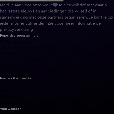
Meld je aan voor onze wekelijkse nieuwsbrief met daarin
het laatste nieuws en aanbiedingen die wijzelf of in
samenwerking met onze partners organiseren. Je kunt je op
ieder moment afmelden. Zie voor meer informatie de
privacyverklaring
.
Populaire programma's
De Bondgenoten
A.S.S. - Anti Survival Show
De Oranjezomer
Mi Dushi: wat is dan liefde?
Lang Leve de Liefde
Het Blok
Nieuws & Actualiteit
Hart van Nederland
Nieuws van de Dag
Shownieuws
Vandaag Inside
Voorwaarden