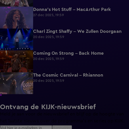
Donna's Hot Stuff – MacArthur Park
2:41
27 dec 2025, 19:59
Charl Zingt Shaffy – We Zullen Doorgaan
2:19
20 dec 2025, 19:59
Coming On Strong – Back Home
2:00
20 dec 2025, 19:59
The Cosmic Carnival – Rhiannon
2:02
20 dec 2025, 19:59
Ontvang de KIJK-nieuwsbrief
Meld je aan voor de nieuwsbrief en blijf op de hoogte van
het laatste nieuws over de programma’s en series op KIJK.
Aanmelden