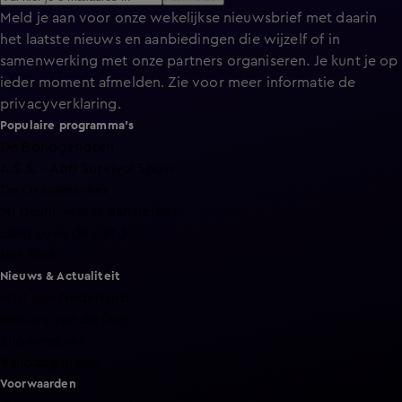
Meld je aan voor onze wekelijkse nieuwsbrief met daarin
het laatste nieuws en aanbiedingen die wijzelf of in
samenwerking met onze partners organiseren. Je kunt je op
ieder moment afmelden. Zie voor meer informatie de
privacyverklaring
.
Populaire programma's
De Bondgenoten
A.S.S. - Anti Survival Show
De Oranjezomer
Mi Dushi: wat is dan liefde?
Lang Leve de Liefde
Het Blok
Nieuws & Actualiteit
Hart van Nederland
Nieuws van de Dag
Shownieuws
Vandaag Inside
Voorwaarden