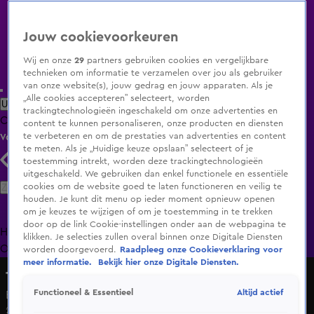
Jouw cookievoorkeuren
Wij en onze
29
partners gebruiken cookies en vergelijkbare
technieken om informatie te verzamelen over jou als gebruiker
van onze website(s), jouw gedrag en jouw apparaten. Als je
„Alle cookies accepteren” selecteert, worden
Uitzending Gemist
Populaire programma's
Zenders
Genres
trackingtechnologieën ingeschakeld om onze advertenties en
Clips
Films
Radio
Smart TV inlog
Shop
content te kunnen personaliseren, onze producten en diensten
te verbeteren en om de prestaties van advertenties en content
Volg KIJK
te meten. Als je „Huidige keuze opslaan” selecteert of je
toestemming intrekt, worden deze trackingtechnologieën
uitgeschakeld. We gebruiken dan enkel functionele en essentiële
Zoeken
cookies om de website goed te laten functioneren en veilig te
houden. Je kunt dit menu op ieder moment opnieuw openen
om je keuzes te wijzigen of om je toestemming in te trekken
door op de link Cookie-instellingen onder aan de webpagina te
Home
Uitzending Gemist
Programma's
De Bondgenoten
De
klikken. Je selecties zullen overal binnen onze Digitale Diensten
Oranjezomer
Livestreams
Shop
worden doorgevoerd.
Raadpleeg onze Cookieverklaring voor
meer informatie.
Bekijk hier onze Digitale Diensten.
The Tribute: Battle of the Bands
Altijd actief
Functioneel & Essentieel
Beach Boys' Best – California Girls
27 dec 2025, 19:59