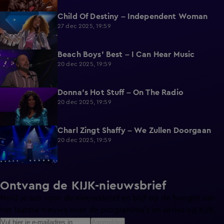
Child Of Destiny – Independent Woman
2:12
27 dec 2025, 19:59
Beach Boys' Best – I Can Hear Music
2:20
20 dec 2025, 19:59
Donna's Hot Stuff – On The Radio
2:10
20 dec 2025, 19:59
Charl Zingt Shaffy – We Zullen Doorgaan
2:19
20 dec 2025, 19:59
Ontvang de KIJK-nieuwsbrief
Meld je aan voor de nieuwsbrief en blijf op de hoogte van
het laatste nieuws over de programma’s en series op KIJK.
Aanmelden