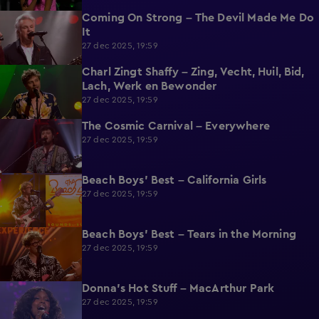
Coming On Strong – The Devil Made Me Do
2:15
It
27 dec 2025, 19:59
Charl Zingt Shaffy – Zing, Vecht, Huil, Bid,
2:15
Lach, Werk en Bewonder
27 dec 2025, 19:59
The Cosmic Carnival – Everywhere
1:47
27 dec 2025, 19:59
Beach Boys' Best – California Girls
2:08
27 dec 2025, 19:59
Beach Boys' Best – Tears in the Morning
2:22
27 dec 2025, 19:59
Donna's Hot Stuff – MacArthur Park
2:41
27 dec 2025, 19:59