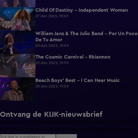
Child Of Destiny – Independent Woman
2:12
27 dec 2025, 19:59
William Janz & The Julio Band – Por Un Poco
2:30
De Tu Amor
20 dec 2025, 19:59
The Cosmic Carnival – Rhiannon
2:02
20 dec 2025, 19:59
Beach Boys' Best – I Can Hear Music
2:20
20 dec 2025, 19:59
Ontvang de KIJK-nieuwsbrief
Meld je aan voor de nieuwsbrief en blijf op de hoogte van
het laatste nieuws over de programma’s en series op KIJK.
Aanmelden