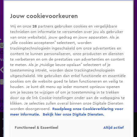
Jouw cookievoorkeuren
Wij en onze
28
partners gebruiken cookies en vergelijkbare
technieken om informatie te verzamelen over jou als gebruiker
van onze website(s), jouw gedrag en jouw apparaten. Als je
„Alle cookies accepteren” selecteert, worden
Uitzending Gemist
Populaire programma's
Zenders
Genres
trackingtechnologieën ingeschakeld om onze advertenties en
Clips
Films
Radio
Smart TV inlog
Shop
content te kunnen personaliseren, onze producten en diensten
te verbeteren en om de prestaties van advertenties en content
Volg KIJK
te meten. Als je „Huidige keuze opslaan” selecteert of je
toestemming intrekt, worden deze trackingtechnologieën
uitgeschakeld. We gebruiken dan enkel functionele en essentiële
Zoeken
cookies om de website goed te laten functioneren en veilig te
houden. Je kunt dit menu op ieder moment opnieuw openen
om je keuzes te wijzigen of om je toestemming in te trekken
door op de link Cookie-instellingen onder aan de webpagina te
Home
Uitzending Gemist
Programma's
De Bondgenoten
De
klikken. Je selecties zullen overal binnen onze Digitale Diensten
Oranjezomer
Livestreams
Shop
worden doorgevoerd.
Raadpleeg onze Cookieverklaring voor
meer informatie.
Bekijk hier onze Digitale Diensten.
The Tribute: Battle of the Bands
Altijd actief
Functioneel & Essentieel
Child Of Destiny – Independent Woman
27 dec 2025, 19:59