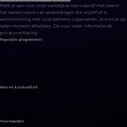
Meld je aan voor onze wekelijkse nieuwsbrief met daarin
het laatste nieuws en aanbiedingen die wijzelf of in
samenwerking met onze partners organiseren. Je kunt je op
ieder moment afmelden. Zie voor meer informatie de
privacyverklaring
.
Populaire programma's
De Bondgenoten
A.S.S. - Anti Survival Show
De Oranjezomer
Mi Dushi: wat is dan liefde?
Lang Leve de Liefde
Het Blok
Nieuws & Actualiteit
Hart van Nederland
Nieuws van de Dag
Shownieuws
Vandaag Inside
Voorwaarden