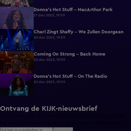
Donna's Hot Stuff – MacArthur Park
2:41
27 dec 2025, 19:59
Charl Zingt Shaffy – We Zullen Doorgaan
2:19
20 dec 2025, 19:59
Coming On Strong – Back Home
2:00
20 dec 2025, 19:59
Donna's Hot Stuff – On The Radio
2:10
20 dec 2025, 19:59
Ontvang de KIJK-nieuwsbrief
Meld je aan voor de nieuwsbrief en blijf op de hoogte van
het laatste nieuws over de programma’s en series op KIJK.
Aanmelden