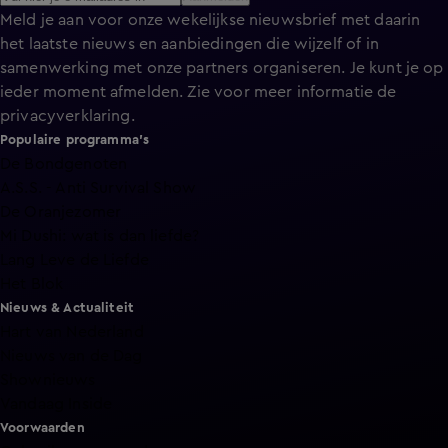
Meld je aan voor onze wekelijkse nieuwsbrief met daarin
het laatste nieuws en aanbiedingen die wijzelf of in
samenwerking met onze partners organiseren. Je kunt je op
ieder moment afmelden. Zie voor meer informatie de
privacyverklaring
.
Populaire programma's
De Bondgenoten
A.S.S. - Anti Survival Show
De Oranjezomer
Mi Dushi: wat is dan liefde?
Lang Leve de Liefde
Het Blok
Nieuws & Actualiteit
Hart van Nederland
Nieuws van de Dag
Shownieuws
Vandaag Inside
Voorwaarden