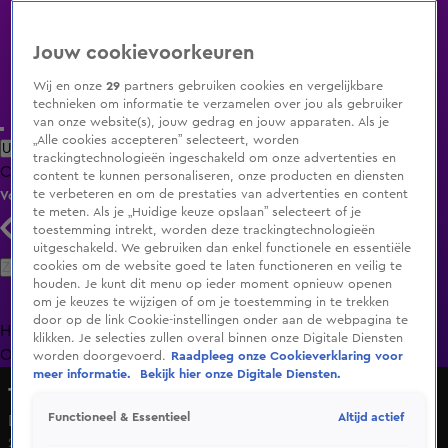
Jouw cookievoorkeuren
Wij en onze
29
partners gebruiken cookies en vergelijkbare
technieken om informatie te verzamelen over jou als gebruiker
van onze website(s), jouw gedrag en jouw apparaten. Als je
„Alle cookies accepteren” selecteert, worden
Uitzending Gemist
Populaire programma's
Zenders
Genres
trackingtechnologieën ingeschakeld om onze advertenties en
Clips
Films
Radio
Smart TV inlog
Shop
content te kunnen personaliseren, onze producten en diensten
te verbeteren en om de prestaties van advertenties en content
Volg KIJK
te meten. Als je „Huidige keuze opslaan” selecteert of je
toestemming intrekt, worden deze trackingtechnologieën
uitgeschakeld. We gebruiken dan enkel functionele en essentiële
Zoeken
cookies om de website goed te laten functioneren en veilig te
houden. Je kunt dit menu op ieder moment opnieuw openen
om je keuzes te wijzigen of om je toestemming in te trekken
door op de link Cookie-instellingen onder aan de webpagina te
Home
Uitzending Gemist
Programma's
De Bondgenoten
De
klikken. Je selecties zullen overal binnen onze Digitale Diensten
Oranjezomer
Livestreams
Shop
worden doorgevoerd.
Raadpleeg onze Cookieverklaring voor
meer informatie.
Bekijk hier onze Digitale Diensten.
The Tribute: Battle of the Bands
Altijd actief
Functioneel & Essentieel
Donna's Hot Stuff – MacArthur Park
27 dec 2025, 19:59