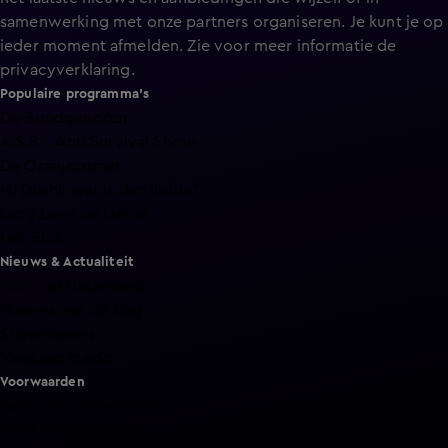
samenwerking met onze partners organiseren. Je kunt je op
ieder moment afmelden. Zie voor meer informatie de
privacyverklaring
.
Populaire programma's
De Bondgenoten
A.S.S. - Anti Survival Show
De Oranjezomer
Mi Dushi: wat is dan liefde?
Lang Leve de Liefde
Het Blok
Nieuws & Actualiteit
Hart van Nederland
Nieuws van de Dag
Shownieuws
Vandaag Inside
Voorwaarden
Gebruiksvoorwaarden
Cookie instellingen