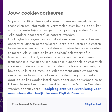
Jouw cookievoorkeuren
Wij en onze
29
partners gebruiken cookies en vergelijkbare
technieken om informatie te verzamelen over jou als gebruiker
van onze website(s), jouw gedrag en jouw apparaten. Als je
„Alle cookies accepteren” selecteert, worden
Uitzending Gemist
Populaire programma's
Zenders
Genres
trackingtechnologieën ingeschakeld om onze advertenties en
Clips
Films
Radio
Smart TV inlog
Shop
content te kunnen personaliseren, onze producten en diensten
te verbeteren en om de prestaties van advertenties en content
Volg KIJK
te meten. Als je „Huidige keuze opslaan” selecteert of je
toestemming intrekt, worden deze trackingtechnologieën
uitgeschakeld. We gebruiken dan enkel functionele en essentiële
Zoeken
cookies om de website goed te laten functioneren en veilig te
houden. Je kunt dit menu op ieder moment opnieuw openen
om je keuzes te wijzigen of om je toestemming in te trekken
door op de link Cookie-instellingen onder aan de webpagina te
Home
Uitzending Gemist
Programma's
De Bondgenoten
De
klikken. Je selecties zullen overal binnen onze Digitale Diensten
Oranjezomer
Livestreams
Shop
worden doorgevoerd.
Raadpleeg onze Cookieverklaring voor
The Bicycle Race
meer informatie.
Bekijk hier onze Digitale Diensten.
Arjan Ederveen zingt voor Indiaas bruidspaar
Altijd actief
Functioneel & Essentieel
Vr 24 apr, 14:38