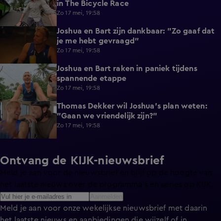
in The Bicycle Race
Zo 17 mei, 19:58
Joshua en Bart zijn dankbaar: "Zo gaaf dat
0:53
je me hebt gevraagd"
Zo 17 mei, 19:58
Joshua en Bart raken in paniek tijdens
5:00
spannende etappe
Zo 17 mei, 19:58
Thomas Dekker wil Joshua's plan weten:
0:47
"Gaan we vriendelijk zijn?"
Zo 17 mei, 19:58
Ontvang de KIJK-nieuwsbrief
Meld je aan voor de nieuwsbrief en blijf op de hoogte van
het laatste nieuws over de programma’s en series op KIJK.
Aanmelden
Meld je aan voor onze wekelijkse nieuwsbrief met daarin
het laatste nieuws en aanbiedingen die wijzelf of in