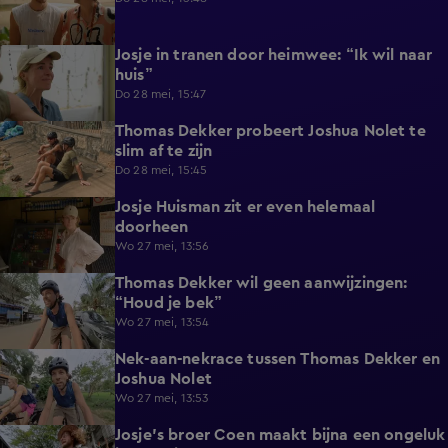
Josje in tranen door heimwee: “Ik wil naar
0:59
huis”
Do 28 mei, 15:47
Thomas Dekker probeert Joshua Nolet te
0:41
slim af te zijn
Do 28 mei, 15:45
Josje Huisman zit er even helemaal
0:41
doorheen
Wo 27 mei, 13:56
Thomas Dekker wil geen aanwijzingen:
0:45
“Houd je bek”
Wo 27 mei, 13:54
Nek-aan-nekrace tussen Thomas Dekker en
1:01
Joshua Nolet
Wo 27 mei, 13:53
Josje's broer Coen maakt bijna een ongeluk
0:23