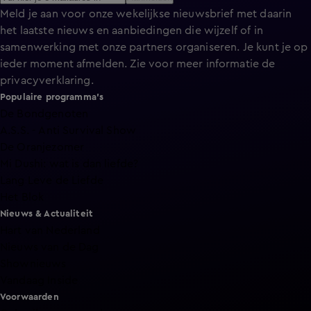
Meld je aan voor onze wekelijkse nieuwsbrief met daarin
het laatste nieuws en aanbiedingen die wijzelf of in
samenwerking met onze partners organiseren. Je kunt je op
ieder moment afmelden. Zie voor meer informatie de
privacyverklaring
.
Populaire programma's
De Bondgenoten
A.S.S. - Anti Survival Show
De Oranjezomer
Mi Dushi: wat is dan liefde?
Lang Leve de Liefde
Het Blok
Nieuws & Actualiteit
Hart van Nederland
Nieuws van de Dag
Shownieuws
Vandaag Inside
Voorwaarden