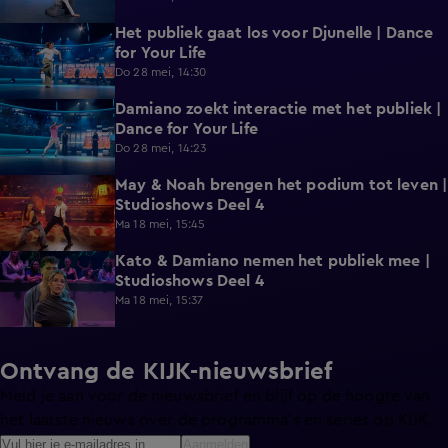
Het publiek gaat los voor Djunelle | Dance
0:28
for Your Life
Do 28 mei, 14:30
Damiano zoekt interactie met het publiek |
0:40
Dance for Your Life
Do 28 mei, 14:23
May & Noah brengen het podium tot leven |
1:41
Studioshows Deel 4
Ma 18 mei, 15:45
Kato & Damiano nemen het publiek mee |
1:45
Studioshows Deel 4
Ma 18 mei, 15:37
Ontvang de KIJK-nieuwsbrief
Meld je aan voor de nieuwsbrief en blijf op de hoogte van
het laatste nieuws over de programma’s en series op KIJK.
Aanmelden