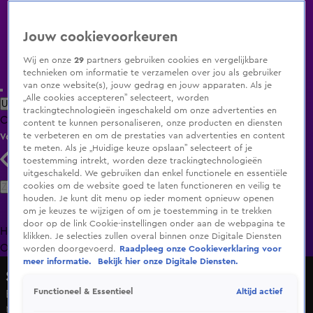
Jouw cookievoorkeuren
Wij en onze
29
partners gebruiken cookies en vergelijkbare
technieken om informatie te verzamelen over jou als gebruiker
van onze website(s), jouw gedrag en jouw apparaten. Als je
„Alle cookies accepteren” selecteert, worden
Uitzending Gemist
Populaire programma's
Zenders
Genres
trackingtechnologieën ingeschakeld om onze advertenties en
Clips
Films
Radio
Smart TV inlog
Shop
content te kunnen personaliseren, onze producten en diensten
te verbeteren en om de prestaties van advertenties en content
Volg KIJK
te meten. Als je „Huidige keuze opslaan” selecteert of je
toestemming intrekt, worden deze trackingtechnologieën
uitgeschakeld. We gebruiken dan enkel functionele en essentiële
Zoeken
cookies om de website goed te laten functioneren en veilig te
houden. Je kunt dit menu op ieder moment opnieuw openen
om je keuzes te wijzigen of om je toestemming in te trekken
door op de link Cookie-instellingen onder aan de webpagina te
Home
Uitzending Gemist
Programma's
De Bondgenoten
De
klikken. Je selecties zullen overal binnen onze Digitale Diensten
Oranjezomer
Livestreams
Shop
worden doorgevoerd.
Raadpleeg onze Cookieverklaring voor
meer informatie.
Bekijk hier onze Digitale Diensten.
So You Think You Can Dance
Altijd actief
Functioneel & Essentieel
Emma & Daxia dansen vol overgave | Studioshows Deel 4
Ma 18 mei, 15:07