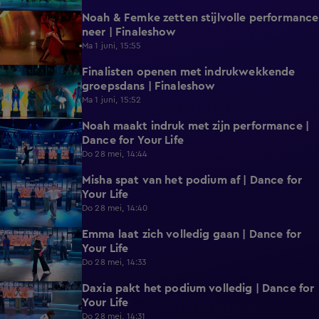
Noah & Femke zetten stijlvolle performance
1:41
neer | Finaleshow
Ma 1 juni, 15:55
Finalisten openen met indrukwekkende
2:01
groepsdans | Finaleshow
Ma 1 juni, 15:52
Noah maakt indruk met zijn performance |
0:37
Dance for Your Life
Do 28 mei, 14:44
Misha spat van het podium af | Dance for
0:31
Your Life
Do 28 mei, 14:40
Emma laat zich volledig gaan | Dance for
0:35
Your Life
Do 28 mei, 14:33
Daxia pakt het podium volledig | Dance for
0:31
Your Life
Do 28 mei, 14:31