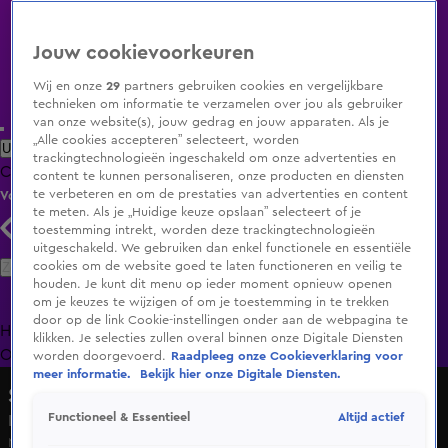
Jouw cookievoorkeuren
Wij en onze
29
partners gebruiken cookies en vergelijkbare
technieken om informatie te verzamelen over jou als gebruiker
van onze website(s), jouw gedrag en jouw apparaten. Als je
„Alle cookies accepteren” selecteert, worden
Uitzending Gemist
Populaire programma's
Zenders
Genres
trackingtechnologieën ingeschakeld om onze advertenties en
Clips
Films
Radio
Smart TV inlog
Shop
content te kunnen personaliseren, onze producten en diensten
te verbeteren en om de prestaties van advertenties en content
Volg KIJK
te meten. Als je „Huidige keuze opslaan” selecteert of je
toestemming intrekt, worden deze trackingtechnologieën
uitgeschakeld. We gebruiken dan enkel functionele en essentiële
Zoeken
cookies om de website goed te laten functioneren en veilig te
houden. Je kunt dit menu op ieder moment opnieuw openen
om je keuzes te wijzigen of om je toestemming in te trekken
door op de link Cookie-instellingen onder aan de webpagina te
Home
Uitzending Gemist
Programma's
De Bondgenoten
De
klikken. Je selecties zullen overal binnen onze Digitale Diensten
Oranjezomer
Livestreams
Shop
worden doorgevoerd.
Raadpleeg onze Cookieverklaring voor
meer informatie.
Bekijk hier onze Digitale Diensten.
So You Think You Can Dance
Altijd actief
Functioneel & Essentieel
Indrukwekkende moderne groepsdans | Finaleshow
Ma 1 juni, 16:02