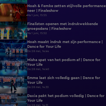
Noah & Femke zetten stijlvolle performance
1:41
neer | Finaleshow
Ma 1 juni, 15:55
Finalisten openen met indrukwekkende
2:01
groepsdans | Finaleshow
Ma 1 juni, 15:52
Noah maakt indruk met zijn performance |
0:37
Dance for Your Life
Do 28 mei, 14:44
Misha spat van het podium af | Dance for
0:31
Your Life
Do 28 mei, 14:40
Emma laat zich volledig gaan | Dance for
0:35
Your Life
Do 28 mei, 14:33
Daxia pakt het podium volledig | Dance for
0:31
Your Life
Do 28 mei, 14:31