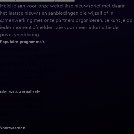
Meld je aan voor onze wekelijkse nieuwsbrief met daarin
het laatste nieuws en aanbiedingen die wijzelf of in
samenwerking met onze partners organiseren. Je kunt je op
ieder moment afmelden. Zie voor meer informatie de
privacyverklaring
.
Populaire programma's
De Bondgenoten
A.S.S. - Anti Survival Show
De Oranjezomer
Mi Dushi: wat is dan liefde?
Lang Leve de Liefde
Het Blok
Nieuws & Actualiteit
Hart van Nederland
Nieuws van de Dag
Shownieuws
Vandaag Inside
Voorwaarden