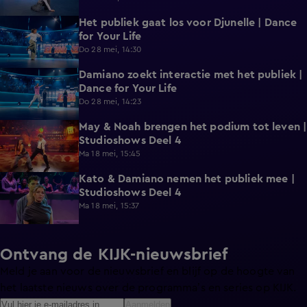
Het publiek gaat los voor Djunelle | Dance
0:28
for Your Life
Do 28 mei, 14:30
Damiano zoekt interactie met het publiek |
0:40
Dance for Your Life
Do 28 mei, 14:23
May & Noah brengen het podium tot leven |
1:41
Studioshows Deel 4
Ma 18 mei, 15:45
Kato & Damiano nemen het publiek mee |
1:45
Studioshows Deel 4
Ma 18 mei, 15:37
Ontvang de KIJK-nieuwsbrief
Meld je aan voor de nieuwsbrief en blijf op de hoogte van
het laatste nieuws over de programma’s en series op KIJK.
Aanmelden