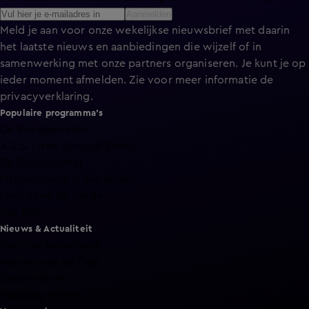
Aanmelden
Meld je aan voor onze wekelijkse nieuwsbrief met daarin
het laatste nieuws en aanbiedingen die wijzelf of in
samenwerking met onze partners organiseren. Je kunt je op
ieder moment afmelden. Zie voor meer informatie de
privacyverklaring
.
Populaire programma's
De Bondgenoten
A.S.S. - Anti Survival Show
De Oranjezomer
Mi Dushi: wat is dan liefde?
Lang Leve de Liefde
Het Blok
Nieuws & Actualiteit
Hart van Nederland
Nieuws van de Dag
Shownieuws
Vandaag Inside