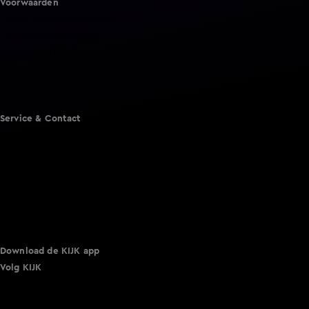
Voorwaarden
Gebruiksvoorwaarden
Cookie instellingen
Cookieverklaring
Privacyverklaring
Toegankelijkheid
Algemene voorwaarden KIJK
Service & Contact
Aanmelden voor een programma
Acties
Adverteren
Smart TV inlog
Over KIJK
Vacatures
Klantenservice
Download de KIJK app
Volg KIJK
©
2026 Talpa Network. Alle rechten voorbehouden. Geen
tekst- en datamining.