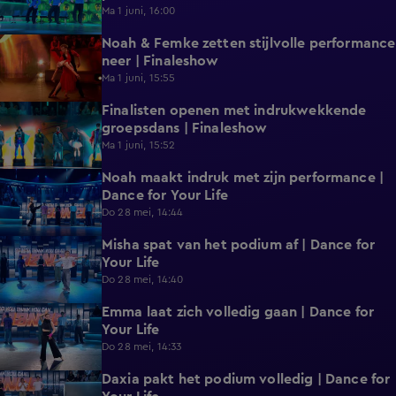
Ma 1 juni, 16:00
Noah & Femke zetten stijlvolle performance
1:41
neer | Finaleshow
Ma 1 juni, 15:55
Finalisten openen met indrukwekkende
2:01
groepsdans | Finaleshow
Ma 1 juni, 15:52
Noah maakt indruk met zijn performance |
0:37
Dance for Your Life
Do 28 mei, 14:44
Misha spat van het podium af | Dance for
0:31
Your Life
Do 28 mei, 14:40
Emma laat zich volledig gaan | Dance for
0:35
Your Life
Do 28 mei, 14:33
Daxia pakt het podium volledig | Dance for
0:31