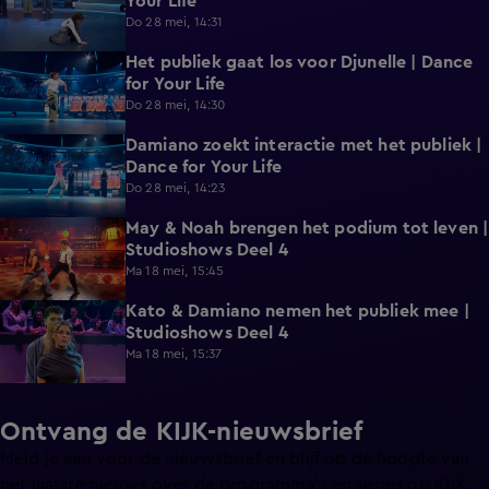
Your Life
Do 28 mei, 14:31
Het publiek gaat los voor Djunelle | Dance
0:28
for Your Life
Do 28 mei, 14:30
Damiano zoekt interactie met het publiek |
0:40
Dance for Your Life
Do 28 mei, 14:23
May & Noah brengen het podium tot leven |
1:41
Studioshows Deel 4
Ma 18 mei, 15:45
Kato & Damiano nemen het publiek mee |
1:45
Studioshows Deel 4
Ma 18 mei, 15:37
Ontvang de KIJK-nieuwsbrief
Meld je aan voor de nieuwsbrief en blijf op de hoogte van
het laatste nieuws over de programma’s en series op KIJK.