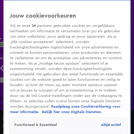
Jouw cookievoorkeuren
Wij en onze
29
partners gebruiken cookies en vergelijkbare
technieken om informatie te verzamelen over jou als gebruiker
van onze website(s), jouw gedrag en jouw apparaten. Als je
„Alle cookies accepteren” selecteert, worden
Uitzending Gemist
Populaire programma's
Zenders
Genres
trackingtechnologieën ingeschakeld om onze advertenties en
Clips
Films
Radio
Smart TV inlog
Shop
content te kunnen personaliseren, onze producten en diensten
te verbeteren en om de prestaties van advertenties en content
Volg KIJK
te meten. Als je „Huidige keuze opslaan” selecteert of je
toestemming intrekt, worden deze trackingtechnologieën
uitgeschakeld. We gebruiken dan enkel functionele en essentiële
Zoeken
cookies om de website goed te laten functioneren en veilig te
houden. Je kunt dit menu op ieder moment opnieuw openen
om je keuzes te wijzigen of om je toestemming in te trekken
door op de link Cookie-instellingen onder aan de webpagina te
Home
Uitzending Gemist
Programma's
De Bondgenoten
De
klikken. Je selecties zullen overal binnen onze Digitale Diensten
Oranjezomer
Livestreams
Shop
worden doorgevoerd.
Raadpleeg onze Cookieverklaring voor
meer informatie.
Bekijk hier onze Digitale Diensten.
So You Think You Can Dance
Altijd actief
Functioneel & Essentieel
Djunelle, Damiano & Joshua knallen op het podium |
Finaleshow