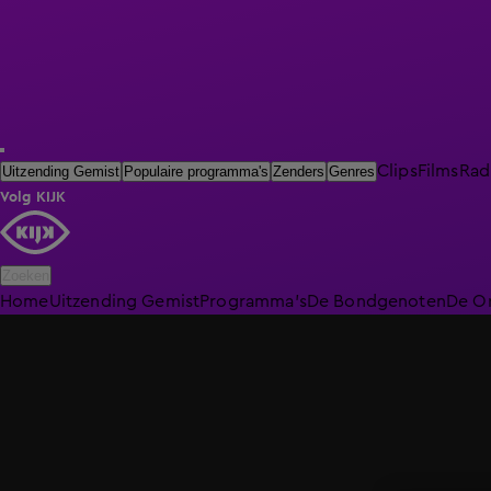
Clips
Films
Rad
Uitzending Gemist
Populaire programma's
Zenders
Genres
Volg KIJK
Zoeken
Home
Uitzending Gemist
Programma's
De Bondgenoten
De O