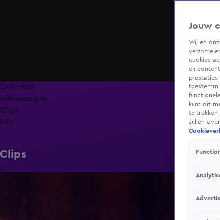
Jouw c
Wij en on
verzamelen
cookies ac
en content
prestaties
Overzicht
toestemmin
functionel
Afleveringen
kunt dit m
Clips
te trekken
Info
zullen ove
Cookieverk
Clips
Function
Analytis
1:57
Adverti