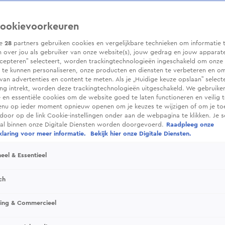
ookievoorkeuren
ze
28
partners gebruiken cookies en vergelijkbare technieken om informatie 
 over jou als gebruiker van onze website(s), jouw gedrag en jouw apparaten.
cepteren” selecteert, worden trackingtechnologieën ingeschakeld om onze 
 te kunnen personaliseren, onze producten en diensten te verbeteren en o
 van advertenties en content te meten. Als je „Huidige keuze opslaan” selecte
g intrekt, worden deze trackingtechnologieën uitgeschakeld. We gebruike
e en essentiële cookies om de website goed te laten functioneren en veilig 
enu op ieder moment opnieuw openen om je keuzes te wijzigen of om je t
 door op de link Cookie-instellingen onder aan de webpagina te klikken. Je s
ral binnen onze Digitale Diensten worden doorgevoerd.
Raadpleeg onze
laring voor meer informatie.
Bekijk hier onze Digitale Diensten.
eel & Essentieel
ch
sing & Commercieel