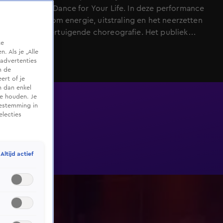
Can Dance: Dance for Your Life. In deze performance
draait alles om energie, uitstraling en het neerzetten
van een overtuigende choreografie. Het publiek
te
reageert enthousiast tijdens zijn optreden, maar met
 Als je „Alle
nog maar vier plekken in de finale op het spel moet
advertenties
Noah ook de jury volledig zien te overtuigen. Weet hij
m de
ert of je
zich met zijn performance naar de volgende ronde te
n dan enkel
dansen?
te houden. Je
oestemming in
electies
Altijd actief