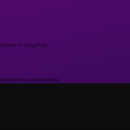
io
Smart TV inlog
Shop
ranjezomer
Livestreams
Shop