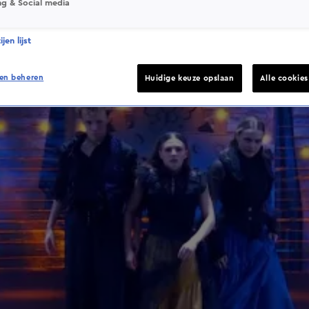
ng & Social media
jen lijst
en beheren
Huidige keuze opslaan
Alle cookie