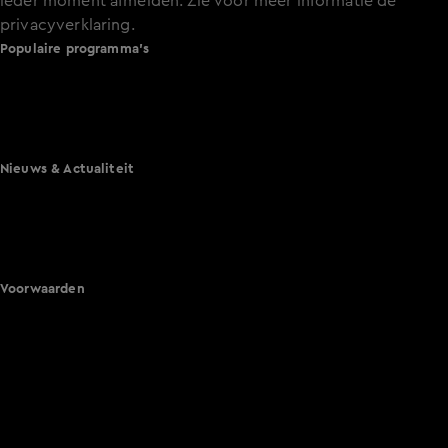
ieder moment afmelden. Zie voor meer informatie de
privacyverklaring
.
Populaire programma's
A.S.S. - Anti Survival Show
De Bondgenoten
Lang Leve de Liefde
Het Blok
Nieuws & Actualiteit
Hart van Nederland
Nieuws van de Dag
Shownieuws
Vandaag Inside
Voorwaarden
Gebruiksvoorwaarden
Cookie instellingen
Cookieverklaring
Privacyverklaring
Toegankelijkheid
Algemene voorwaarden KIJK