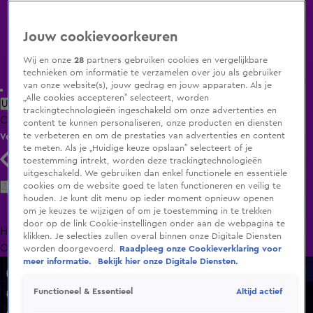
Jouw cookievoorkeuren
Wij en onze
28
partners gebruiken cookies en vergelijkbare
technieken om informatie te verzamelen over jou als gebruiker
van onze website(s), jouw gedrag en jouw apparaten. Als je
„Alle cookies accepteren” selecteert, worden
Uitzending Gemist
Populaire programma's
Zenders
Genres
trackingtechnologieën ingeschakeld om onze advertenties en
Clips
Films
Radio
Smart TV inlog
Shop
content te kunnen personaliseren, onze producten en diensten
te verbeteren en om de prestaties van advertenties en content
Volg KIJK
te meten. Als je „Huidige keuze opslaan” selecteert of je
toestemming intrekt, worden deze trackingtechnologieën
uitgeschakeld. We gebruiken dan enkel functionele en essentiële
Zoeken
cookies om de website goed te laten functioneren en veilig te
houden. Je kunt dit menu op ieder moment opnieuw openen
om je keuzes te wijzigen of om je toestemming in te trekken
door op de link Cookie-instellingen onder aan de webpagina te
Home
Uitzending Gemist
Programma's
De Bondgenoten
De
klikken. Je selecties zullen overal binnen onze Digitale Diensten
Oranjezomer
Livestreams
Shop
worden doorgevoerd.
Raadpleeg onze Cookieverklaring voor
meer informatie.
Bekijk hier onze Digitale Diensten.
Altijd actief
Functioneel & Essentieel