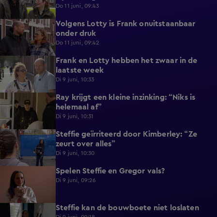
Do 11 juni, 09:43
Volgens Lotty is Frank onuitstaanbaar
0:57
onder druk
Do 11 juni, 09:42
Frank en Lotty hebben het zwaar in de
1:04
laatste week
Di 9 juni, 10:33
Ray krijgt een kleine inzinking: “Niks is
0:46
helemaal af”
Di 9 juni, 10:31
Steffie geïrriteerd door Kimberley: “Ze
1:09
zeurt over alles”
Di 9 juni, 10:30
Spelen Steffie en Gregor vals?
0:48
Di 9 juni, 09:26
Steffie kan de bouwboete niet loslaten
0:55