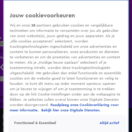
Jouw cookievoorkeuren
Wij en onze
28
partners gebruiken cookies en vergelijkbare
technieken om informatie te verzamelen over jou als gebruiker
van onze website(s), jouw gedrag en jouw apparaten. Als je
„Alle cookies accepteren” selecteert, worden
Uitzending Gemist
Populaire programma's
Zenders
Genres
trackingtechnologieën ingeschakeld om onze advertenties en
Clips
Films
Radio
Smart TV inlog
Shop
content te kunnen personaliseren, onze producten en diensten
te verbeteren en om de prestaties van advertenties en content
Volg KIJK
te meten. Als je „Huidige keuze opslaan” selecteert of je
toestemming intrekt, worden deze trackingtechnologieën
uitgeschakeld. We gebruiken dan enkel functionele en essentiële
Zoeken
cookies om de website goed te laten functioneren en veilig te
houden. Je kunt dit menu op ieder moment opnieuw openen
om je keuzes te wijzigen of om je toestemming in te trekken
door op de link Cookie-instellingen onder aan de webpagina te
Home
Uitzending Gemist
Programma's
De Bondgenoten
De
klikken. Je selecties zullen overal binnen onze Digitale Diensten
Oranjezomer
Livestreams
Shop
worden doorgevoerd.
Raadpleeg onze Cookieverklaring voor
meer informatie.
Bekijk hier onze Digitale Diensten.
Het Blok
Altijd actief
Functioneel & Essentieel
De sfeer slaat om na de bouwboetes
Ma 18 mei, 14:17