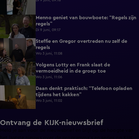
Di 9 juni, 09:18
Menno geniet van bouwboete: “Regels zijn
0:58
regels”
Di 9 juni, 09:17
Steffie en Gregor overtreden nu zelf de
1:13
regels
Wo 3 juni, 11:08
Volgens Lotty en Frank slaat de
0:40
vermoeidheid in de groep toe
Wo 3 juni, 11:06
Daan denkt praktisch: “Telefoon opladen
0:49
tijdens het kakken”
Wo 3 juni, 11:02
Ontvang de KIJK-nieuwsbrief
Meld je aan voor de nieuwsbrief en blijf op de hoogte van
het laatste nieuws over de programma’s en series op KIJK.