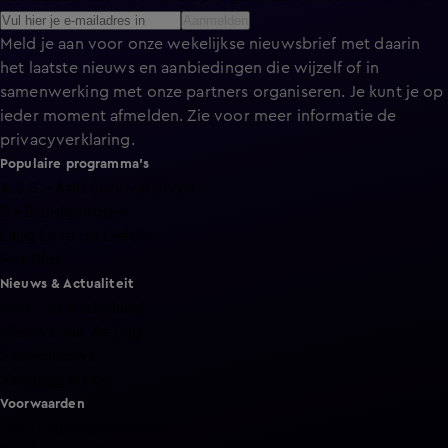
Aanmelden
Meld je aan voor onze wekelijkse nieuwsbrief met daarin
het laatste nieuws en aanbiedingen die wijzelf of in
samenwerking met onze partners organiseren. Je kunt je op
ieder moment afmelden. Zie voor meer informatie de
privacyverklaring
.
Populaire programma's
A.S.S. - Anti Survival Show
De Bondgenoten
Lang Leve de Liefde
Het Blok
Nieuws & Actualiteit
Hart van Nederland
Nieuws van de Dag
Shownieuws
Vandaag Inside
Voorwaarden
Gebruiksvoorwaarden