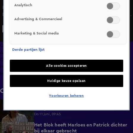
Analytisch
In Het Blok krijgen vier koppels een bouwboete van
Dennis. Voor Sonja en Hendrik voelt de bouwboete als een
Advertising & Commercieel
flinke tegenvaller, terwijl Frank en Lotty zich vooral
ergeren aan de situatie.
Marketing & Social media
Overzicht
Derde partijen lijst
Afleveringen
Clips
Alle cookies accepteren
Hoe is het nu met?
Info
Huidige keuze opslaan
Clips
Voorkeuren beheren
De vermoeidheid slaat toe bij Menno en
1:08
Jacky
Do 11 juni, 09:45
Het Blok heeft Marloes en Patrick dichter
1:25
bij elkaar gebracht