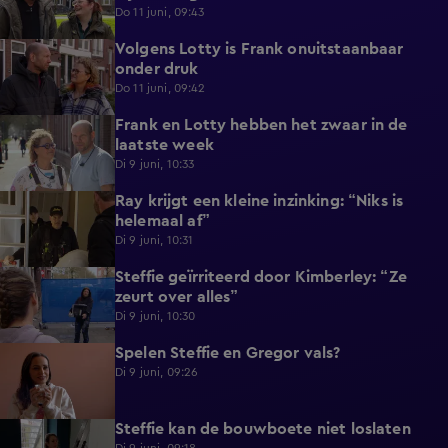
Do 11 juni, 09:43
Volgens Lotty is Frank onuitstaanbaar
0:57
onder druk
Do 11 juni, 09:42
Frank en Lotty hebben het zwaar in de
1:04
laatste week
Di 9 juni, 10:33
Ray krijgt een kleine inzinking: “Niks is
0:46
helemaal af”
Di 9 juni, 10:31
Steffie geïrriteerd door Kimberley: “Ze
1:09
zeurt over alles”
Di 9 juni, 10:30
Spelen Steffie en Gregor vals?
0:48
Di 9 juni, 09:26
Steffie kan de bouwboete niet loslaten
0:55