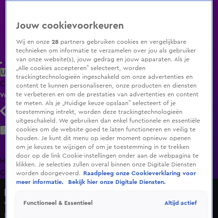
Jouw cookievoorkeuren
Wij en onze
28
partners gebruiken cookies en vergelijkbare
technieken om informatie te verzamelen over jou als gebruiker
van onze website(s), jouw gedrag en jouw apparaten. Als je
„Alle cookies accepteren” selecteert, worden
Uitzending Gemist
Populaire programma's
Zenders
Genres
trackingtechnologieën ingeschakeld om onze advertenties en
Clips
Films
Radio
Smart TV inlog
Shop
content te kunnen personaliseren, onze producten en diensten
te verbeteren en om de prestaties van advertenties en content
Volg KIJK
te meten. Als je „Huidige keuze opslaan” selecteert of je
toestemming intrekt, worden deze trackingtechnologieën
uitgeschakeld. We gebruiken dan enkel functionele en essentiële
Zoeken
cookies om de website goed te laten functioneren en veilig te
houden. Je kunt dit menu op ieder moment opnieuw openen
om je keuzes te wijzigen of om je toestemming in te trekken
door op de link Cookie-instellingen onder aan de webpagina te
Home
Uitzending Gemist
Programma's
De Bondgenoten
De
klikken. Je selecties zullen overal binnen onze Digitale Diensten
Oranjezomer
Livestreams
Shop
worden doorgevoerd.
Raadpleeg onze Cookieverklaring voor
meer informatie.
Bekijk hier onze Digitale Diensten.
Het Blok
Altijd actief
Functioneel & Essentieel
Volgens Lotty is Frank onuitstaanbaar onder druk
Do 11 juni, 09:42