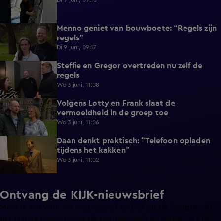
Di 9 juni, 09:18
Menno geniet van bouwboete: “Regels zijn
0:58
regels”
Di 9 juni, 09:17
Steffie en Gregor overtreden nu zelf de
1:13
regels
Wo 3 juni, 11:08
Volgens Lotty en Frank slaat de
0:40
vermoeidheid in de groep toe
Wo 3 juni, 11:06
Daan denkt praktisch: “Telefoon opladen
0:49
tijdens het kakken”
Wo 3 juni, 11:02
Ontvang de KIJK-nieuwsbrief
Meld je aan voor de nieuwsbrief en blijf op de hoogte van
het laatste nieuws over de programma’s en series op KIJK.