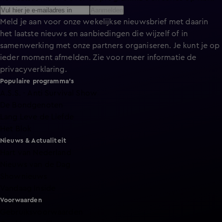
Aanmelden
Meld je aan voor onze wekelijkse nieuwsbrief met daarin
het laatste nieuws en aanbiedingen die wijzelf of in
samenwerking met onze partners organiseren. Je kunt je op
ieder moment afmelden. Zie voor meer informatie de
privacyverklaring
.
Populaire programma's
A.S.S. - Anti Survival Show
De Bondgenoten
Lang Leve de Liefde
Het Blok
Nieuws & Actualiteit
Hart van Nederland
Nieuws van de Dag
Shownieuws
Vandaag Inside
Voorwaarden
Gebruiksvoorwaarden