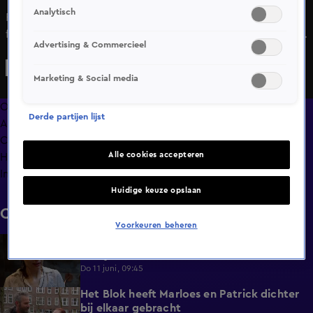
Analytisch
Frank is opnieuw iets kwijt en dat zorgt voor de nodige
frustratie. Lotty weet inmiddels precies hoe hij reageert
Advertising & Commercieel
onder druk.
Marketing & Social media
Overzicht
Derde partijen lijst
Afleveringen
Clips
Alle cookies accepteren
Hoe is het nu met?
Info
Huidige keuze opslaan
Clips
Voorkeuren beheren
De vermoeidheid slaat toe bij Menno en
1:08
Jacky
Do 11 juni, 09:45
Het Blok heeft Marloes en Patrick dichter
1:25
bij elkaar gebracht