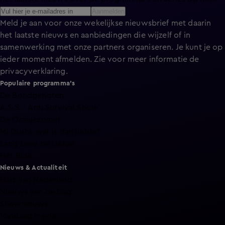
Aanmelden
Meld je aan voor onze wekelijkse nieuwsbrief met daarin
het laatste nieuws en aanbiedingen die wijzelf of in
samenwerking met onze partners organiseren. Je kunt je op
ieder moment afmelden. Zie voor meer informatie de
privacyverklaring
.
Populaire programma's
De Bondgenoten
A.S.S. - Anti Survival Show
De Oranjezomer
Mi Dushi: wat is dan liefde?
Lang Leve de Liefde
Het Blok
Nieuws & Actualiteit
Hart van Nederland
Nieuws van de Dag
Shownieuws
Vandaag Inside