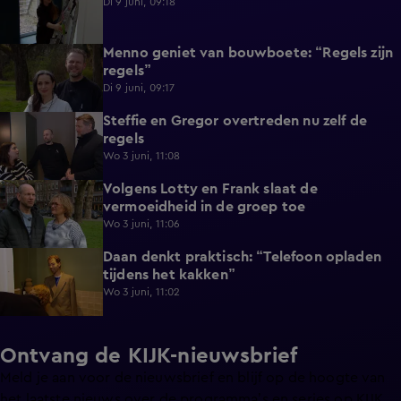
Di 9 juni, 09:18
Menno geniet van bouwboete: “Regels zijn
0:58
regels”
Di 9 juni, 09:17
Steffie en Gregor overtreden nu zelf de
1:13
regels
Wo 3 juni, 11:08
Volgens Lotty en Frank slaat de
0:40
vermoeidheid in de groep toe
Wo 3 juni, 11:06
Daan denkt praktisch: “Telefoon opladen
0:49
tijdens het kakken”
Wo 3 juni, 11:02
Ontvang de KIJK-nieuwsbrief
Meld je aan voor de nieuwsbrief en blijf op de hoogte van
het laatste nieuws over de programma’s en series op KIJK.