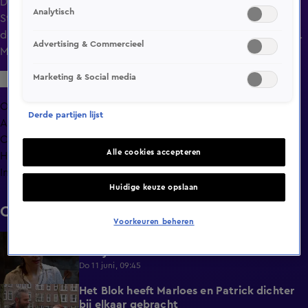
Di 9 juni, 09:17
Analytisch
Steffie en Gregor wonnen de oplevering, maar zien een
deel van hun prijzengeld verdwijnen door een bouwboete.
Advertising & Commercieel
Menno kan daar stilletjes van genieten.
Marketing & Social media
Overzicht
Derde partijen lijst
Afleveringen
Clips
Alle cookies accepteren
Hoe is het nu met?
Info
Huidige keuze opslaan
Clips
Voorkeuren beheren
De vermoeidheid slaat toe bij Menno en
1:08
Jacky
Do 11 juni, 09:45
Het Blok heeft Marloes en Patrick dichter
1:25
bij elkaar gebracht