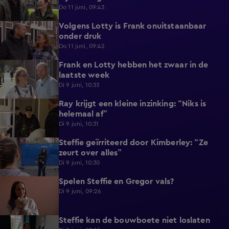
Do 11 juni, 09:43
Volgens Lotty is Frank onuitstaanbaar
0:57
onder druk
Do 11 juni, 09:42
Frank en Lotty hebben het zwaar in de
1:04
laatste week
Di 9 juni, 10:33
Ray krijgt een kleine inzinking: “Niks is
0:46
helemaal af”
Di 9 juni, 10:31
Steffie geïrriteerd door Kimberley: “Ze
1:09
zeurt over alles”
Di 9 juni, 10:30
Spelen Steffie en Gregor vals?
0:48
Di 9 juni, 09:26
Steffie kan de bouwboete niet loslaten
0:55