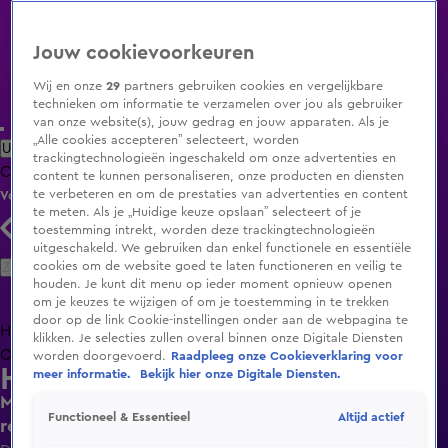
Jouw cookievoorkeuren
Wij en onze
29
partners gebruiken cookies en vergelijkbare
technieken om informatie te verzamelen over jou als gebruiker
van onze website(s), jouw gedrag en jouw apparaten. Als je
„Alle cookies accepteren” selecteert, worden
Uitzending Gemist
Populaire programma's
Zenders
Genres
trackingtechnologieën ingeschakeld om onze advertenties en
Clips
Films
Radio
Smart TV inlog
Shop
content te kunnen personaliseren, onze producten en diensten
te verbeteren en om de prestaties van advertenties en content
Volg KIJK
te meten. Als je „Huidige keuze opslaan” selecteert of je
toestemming intrekt, worden deze trackingtechnologieën
uitgeschakeld. We gebruiken dan enkel functionele en essentiële
Zoeken
cookies om de website goed te laten functioneren en veilig te
houden. Je kunt dit menu op ieder moment opnieuw openen
om je keuzes te wijzigen of om je toestemming in te trekken
door op de link Cookie-instellingen onder aan de webpagina te
Home
Uitzending Gemist
Programma's
De Bondgenoten
De
klikken. Je selecties zullen overal binnen onze Digitale Diensten
Oranjezomer
Livestreams
Shop
worden doorgevoerd.
Raadpleeg onze Cookieverklaring voor
Het Blok
meer informatie.
Bekijk hier onze Digitale Diensten.
Menno geniet van bouwboete: “Regels zijn
Altijd actief
Functioneel & Essentieel
regels”