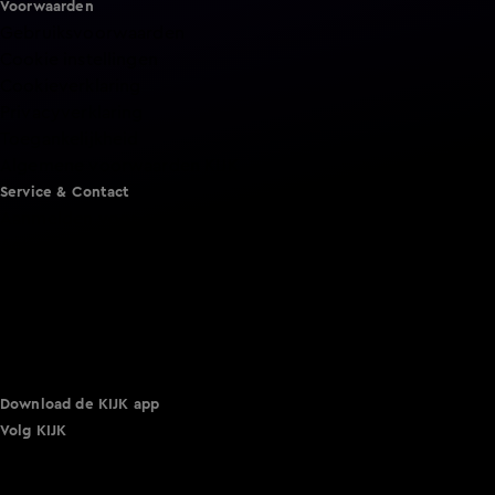
Voorwaarden
Gebruiksvoorwaarden
Cookie instellingen
Cookieverklaring
Privacyverklaring
Toegankelijkheid
Algemene voorwaarden KIJK
Service & Contact
Aanmelden voor een programma
Acties
Adverteren
Smart TV inlog
Over KIJK
Vacatures
Klantenservice
Download de KIJK app
Volg KIJK
©
2026 Talpa Network. Alle rechten voorbehouden. Geen
tekst- en datamining.