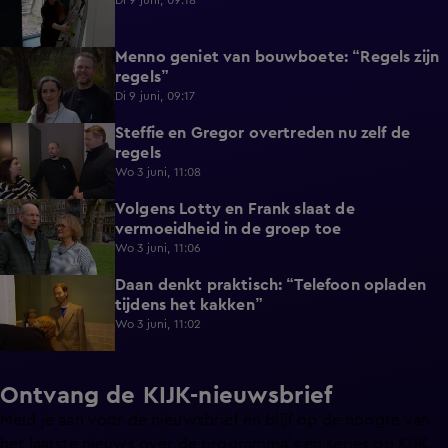
Di 9 juni, 09:18
Menno geniet van bouwboete: “Regels zijn
0:58
regels”
Di 9 juni, 09:17
Steffie en Gregor overtreden nu zelf de
1:13
regels
Wo 3 juni, 11:08
Volgens Lotty en Frank slaat de
0:40
vermoeidheid in de groep toe
Wo 3 juni, 11:06
Daan denkt praktisch: “Telefoon opladen
0:49
tijdens het kakken”
Wo 3 juni, 11:02
Ontvang de KIJK-nieuwsbrief
Meld je aan voor de nieuwsbrief en blijf op de hoogte van
het laatste nieuws over de programma’s en series op KIJK.