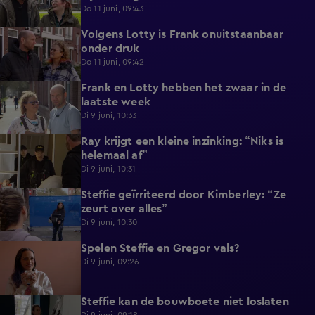
Do 11 juni, 09:43
Volgens Lotty is Frank onuitstaanbaar
0:57
onder druk
Do 11 juni, 09:42
Frank en Lotty hebben het zwaar in de
1:04
laatste week
Di 9 juni, 10:33
Ray krijgt een kleine inzinking: “Niks is
0:46
helemaal af”
Di 9 juni, 10:31
Steffie geïrriteerd door Kimberley: “Ze
1:09
zeurt over alles”
Di 9 juni, 10:30
Spelen Steffie en Gregor vals?
0:48
Di 9 juni, 09:26
Steffie kan de bouwboete niet loslaten
0:55