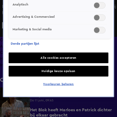
Analytisch
De bouwboete laat Steffie niet los en roept veel vragen bij
haar op.
Advertising & Commercieel
Marketing & Social media
Overzicht
Derde partijen lijst
Afleveringen
Clips
Alle cookies accepteren
Hoe is het nu met?
Info
Huidige keuze opslaan
Clips
Voorkeuren beheren
De vermoeidheid slaat toe bij Menno en
1:08
Jacky
Do 11 juni, 09:45
Het Blok heeft Marloes en Patrick dichter
1:25
bij elkaar gebracht