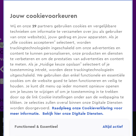
Jouw cookievoorkeuren
Wij en onze
29
partners gebruiken cookies en vergelijkbare
technieken om informatie te verzamelen over jou als gebruiker
van onze website(s), jouw gedrag en jouw apparaten. Als je
„Alle cookies accepteren” selecteert, worden
Uitzending Gemist
Populaire programma's
Zenders
Genres
trackingtechnologieën ingeschakeld om onze advertenties en
Clips
Films
Radio
Smart TV inlog
Shop
content te kunnen personaliseren, onze producten en diensten
te verbeteren en om de prestaties van advertenties en content
Volg KIJK
te meten. Als je „Huidige keuze opslaan” selecteert of je
toestemming intrekt, worden deze trackingtechnologieën
uitgeschakeld. We gebruiken dan enkel functionele en essentiële
Zoeken
cookies om de website goed te laten functioneren en veilig te
houden. Je kunt dit menu op ieder moment opnieuw openen
om je keuzes te wijzigen of om je toestemming in te trekken
door op de link Cookie-instellingen onder aan de webpagina te
Home
Uitzending Gemist
Programma's
De Bondgenoten
De
klikken. Je selecties zullen overal binnen onze Digitale Diensten
Oranjezomer
Livestreams
Shop
worden doorgevoerd.
Raadpleeg onze Cookieverklaring voor
meer informatie.
Bekijk hier onze Digitale Diensten.
Het Blok
Altijd actief
Functioneel & Essentieel
Steffie kan de bouwboete niet loslaten
Di 9 juni, 09:18