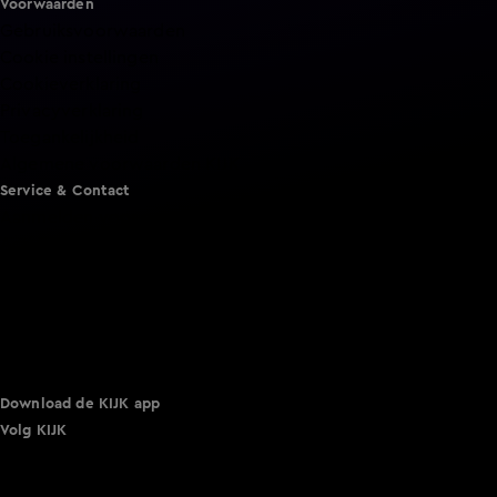
Voorwaarden
Gebruiksvoorwaarden
Cookie instellingen
Cookieverklaring
Privacyverklaring
Toegankelijkheid
Algemene voorwaarden KIJK
Service & Contact
Aanmelden voor een programma
Acties
Adverteren
Smart TV inlog
Over KIJK
Vacatures
Klantenservice
Download de KIJK app
Volg KIJK
©
2026 Talpa Network. Alle rechten voorbehouden. Geen
tekst- en datamining.