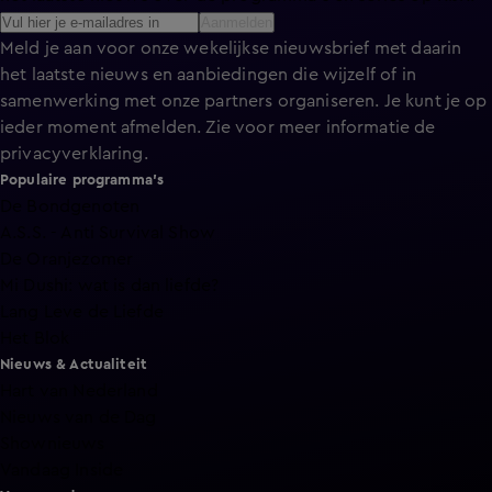
Aanmelden
Meld je aan voor onze wekelijkse nieuwsbrief met daarin
het laatste nieuws en aanbiedingen die wijzelf of in
samenwerking met onze partners organiseren. Je kunt je op
ieder moment afmelden. Zie voor meer informatie de
privacyverklaring
.
Populaire programma's
De Bondgenoten
A.S.S. - Anti Survival Show
De Oranjezomer
Mi Dushi: wat is dan liefde?
Lang Leve de Liefde
Het Blok
Nieuws & Actualiteit
Hart van Nederland
Nieuws van de Dag
Shownieuws
Vandaag Inside