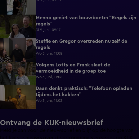
Di 9 juni, 09:18
Menno geniet van bouwboete: “Regels zijn
0:58
regels”
Di 9 juni, 09:17
Steffie en Gregor overtreden nu zelf de
1:13
regels
Wo 3 juni, 11:08
Volgens Lotty en Frank slaat de
0:40
vermoeidheid in de groep toe
Wo 3 juni, 11:06
Daan denkt praktisch: “Telefoon opladen
0:49
tijdens het kakken”
Wo 3 juni, 11:02
Ontvang de KIJK-nieuwsbrief
Meld je aan voor de nieuwsbrief en blijf op de hoogte van
het laatste nieuws over de programma’s en series op KIJK.