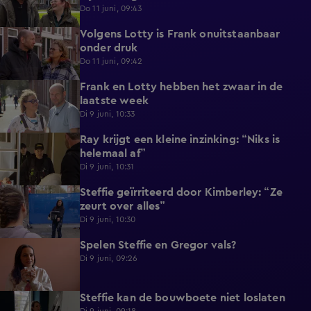
Do 11 juni, 09:43
Volgens Lotty is Frank onuitstaanbaar
0:57
onder druk
Do 11 juni, 09:42
Frank en Lotty hebben het zwaar in de
1:04
laatste week
Di 9 juni, 10:33
Ray krijgt een kleine inzinking: “Niks is
0:46
helemaal af”
Di 9 juni, 10:31
Steffie geïrriteerd door Kimberley: “Ze
1:09
zeurt over alles”
Di 9 juni, 10:30
Spelen Steffie en Gregor vals?
0:48
Di 9 juni, 09:26
Steffie kan de bouwboete niet loslaten
0:55