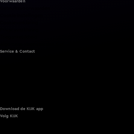
Voorwaarden
Gebruiksvoorwaarden
Cookie instellingen
Cookieverklaring
Privacyverklaring
Toegankelijkheid
Algemene voorwaarden KIJK
Service & Contact
Aanmelden voor een programma
Acties
Adverteren
Smart TV inlog
Over KIJK
Vacatures
Klantenservice
Download de KIJK app
Volg KIJK
©
2026 Talpa Network. Alle rechten voorbehouden. Geen
tekst- en datamining.