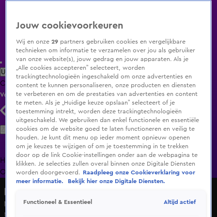
Jouw cookievoorkeuren
Wij en onze
29
partners gebruiken cookies en vergelijkbare
technieken om informatie te verzamelen over jou als gebruiker
van onze website(s), jouw gedrag en jouw apparaten. Als je
„Alle cookies accepteren” selecteert, worden
Uitzending Gemist
Populaire programma's
Zenders
Genres
trackingtechnologieën ingeschakeld om onze advertenties en
Clips
Films
Radio
Smart TV inlog
Shop
content te kunnen personaliseren, onze producten en diensten
te verbeteren en om de prestaties van advertenties en content
Volg KIJK
te meten. Als je „Huidige keuze opslaan” selecteert of je
toestemming intrekt, worden deze trackingtechnologieën
uitgeschakeld. We gebruiken dan enkel functionele en essentiële
Zoeken
cookies om de website goed te laten functioneren en veilig te
houden. Je kunt dit menu op ieder moment opnieuw openen
om je keuzes te wijzigen of om je toestemming in te trekken
door op de link Cookie-instellingen onder aan de webpagina te
Home
Uitzending Gemist
Programma's
De Bondgenoten
De
klikken. Je selecties zullen overal binnen onze Digitale Diensten
Oranjezomer
Livestreams
Shop
worden doorgevoerd.
Raadpleeg onze Cookieverklaring voor
meer informatie.
Bekijk hier onze Digitale Diensten.
Het Blok
Altijd actief
Functioneel & Essentieel
Menno zet vraagtekens bij Steffie en Gregor
Ma 1 juni, 14:23