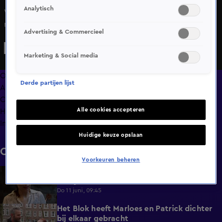
Analytisch
Wanneer Steffie laat weten dat zij zich aan de 22.00 uur-
regel wil houden, begrijpt Menno daar weinig van.
Advertising & Commercieel
Volgens hem werd daar eerder op de dag nog heel anders
over gedacht.
Marketing & Social media
Overzicht
Derde partijen lijst
Afleveringen
Clips
Alle cookies accepteren
Hoe is het nu met?
Info
Huidige keuze opslaan
Clips
Voorkeuren beheren
De vermoeidheid slaat toe bij Menno en
1:08
Jacky
Do 11 juni, 09:45
Het Blok heeft Marloes en Patrick dichter
1:25
bij elkaar gebracht