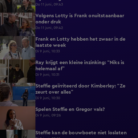
Do 11 juni, 09:43
Volgens Lotty is Frank onuitstaanbaar
0:57
onder druk
Do 11 juni, 09:42
Frank en Lotty hebben het zwaar in de
1:04
laatste week
Di 9 juni, 10:33
Ray krijgt een kleine inzinking: “Niks is
0:46
helemaal af”
Di 9 juni, 10:31
Steffie geïrriteerd door Kimberley: “Ze
1:09
zeurt over alles”
Di 9 juni, 10:30
Spelen Steffie en Gregor vals?
0:48
Di 9 juni, 09:26
Steffie kan de bouwboete niet loslaten
0:55