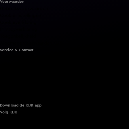
Voorwaarden
Gebruiksvoorwaarden
Cookie instellingen
Cookieverklaring
Privacyverklaring
Toegankelijkheid
Algemene voorwaarden KIJK
Service & Contact
Aanmelden voor een programma
Acties
Adverteren
Smart TV inlog
Over KIJK
Vacatures
Klantenservice
Download de KIJK app
Volg KIJK
©
2026 Talpa Network. Alle rechten voorbehouden. Geen
tekst- en datamining.