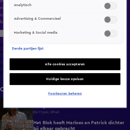
In Het Blok zien Sonja en Hendrik het somber in, ze hebben
Analytisch
niet genoeg budget voor de verbouwing. Met de
oplevering van de woonkamer valt voor hen de
Advertising & Commercieel
beslissing…
Marketing & Social media
Overzicht
Derde partijen lijst
Afleveringen
Clips
Alle cookies accepteren
Hoe is het nu met?
Info
Huidige keuze opslaan
Clips
Voorkeuren beheren
De vermoeidheid slaat toe bij Menno en
1:08
Jacky
Do 11 juni, 09:45
Het Blok heeft Marloes en Patrick dichter
1:25
bij elkaar gebracht