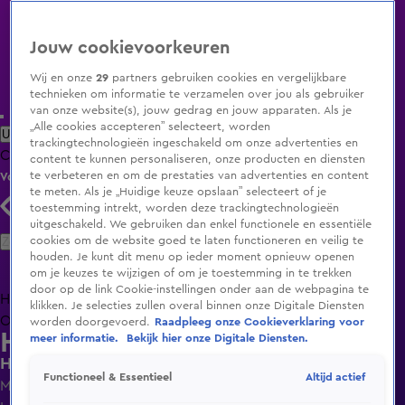
Jouw cookievoorkeuren
Wij en onze
29
partners gebruiken cookies en vergelijkbare
technieken om informatie te verzamelen over jou als gebruiker
van onze website(s), jouw gedrag en jouw apparaten. Als je
„Alle cookies accepteren” selecteert, worden
Uitzending Gemist
Populaire programma's
Zenders
Genres
trackingtechnologieën ingeschakeld om onze advertenties en
Clips
Films
Radio
Smart TV inlog
Shop
content te kunnen personaliseren, onze producten en diensten
te verbeteren en om de prestaties van advertenties en content
Volg KIJK
te meten. Als je „Huidige keuze opslaan” selecteert of je
toestemming intrekt, worden deze trackingtechnologieën
uitgeschakeld. We gebruiken dan enkel functionele en essentiële
Zoeken
cookies om de website goed te laten functioneren en veilig te
houden. Je kunt dit menu op ieder moment opnieuw openen
om je keuzes te wijzigen of om je toestemming in te trekken
door op de link Cookie-instellingen onder aan de webpagina te
Home
Uitzending Gemist
Programma's
De Bondgenoten
De
klikken. Je selecties zullen overal binnen onze Digitale Diensten
Oranjezomer
Livestreams
Shop
worden doorgevoerd.
Raadpleeg onze Cookieverklaring voor
Het Blok
meer informatie.
Bekijk hier onze Digitale Diensten.
Het bouwbudget van Sonja en Hendrik is op
Altijd actief
Functioneel & Essentieel
Ma 18 mei, 13:46