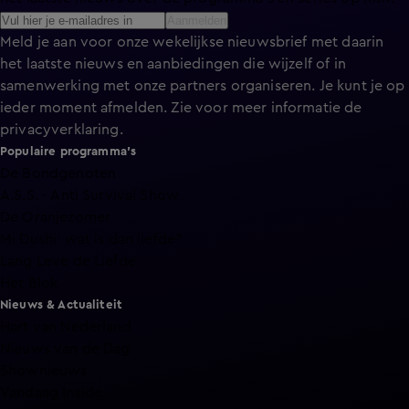
Aanmelden
Meld je aan voor onze wekelijkse nieuwsbrief met daarin
het laatste nieuws en aanbiedingen die wijzelf of in
samenwerking met onze partners organiseren. Je kunt je op
ieder moment afmelden. Zie voor meer informatie de
privacyverklaring
.
Populaire programma's
De Bondgenoten
A.S.S. - Anti Survival Show
De Oranjezomer
Mi Dushi: wat is dan liefde?
Lang Leve de Liefde
Het Blok
Nieuws & Actualiteit
Hart van Nederland
Nieuws van de Dag
Shownieuws
Vandaag Inside