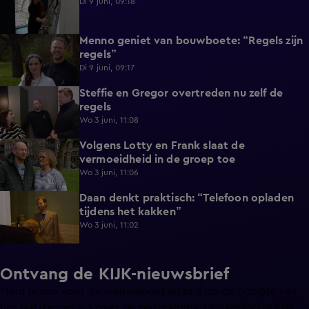
Di 9 juni, 09:18
Menno geniet van bouwboete: “Regels zijn
0:58
regels”
Di 9 juni, 09:17
Steffie en Gregor overtreden nu zelf de
1:13
regels
Wo 3 juni, 11:08
Volgens Lotty en Frank slaat de
0:40
vermoeidheid in de groep toe
Wo 3 juni, 11:06
Daan denkt praktisch: “Telefoon opladen
0:49
tijdens het kakken”
Wo 3 juni, 11:02
Ontvang de KIJK-nieuwsbrief
Meld je aan voor de nieuwsbrief en blijf op de hoogte van
het laatste nieuws over de programma’s en series op KIJK.