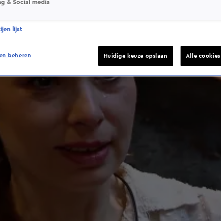
ng & Social media
jen lijst
en beheren
Huidige keuze opslaan
Alle cookie