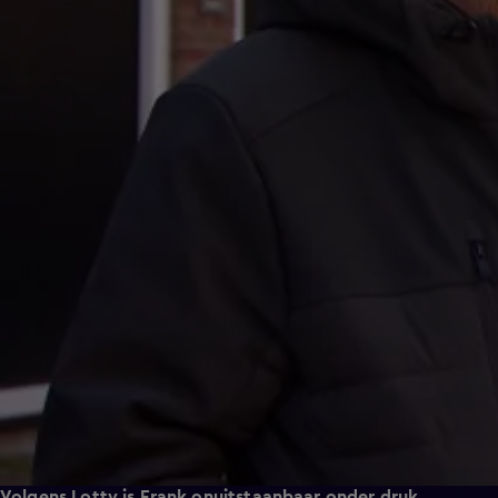
Volgens Lotty is Frank onuitstaanbaar onder druk