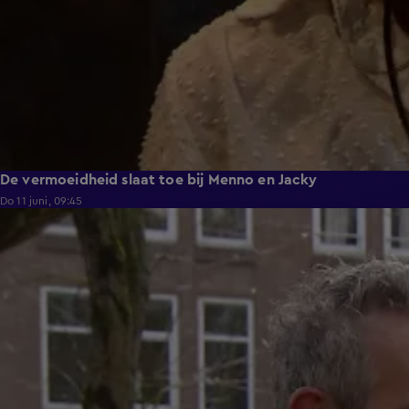
De vermoeidheid slaat toe bij Menno en Jacky
Do 11 juni, 09:45
1:25