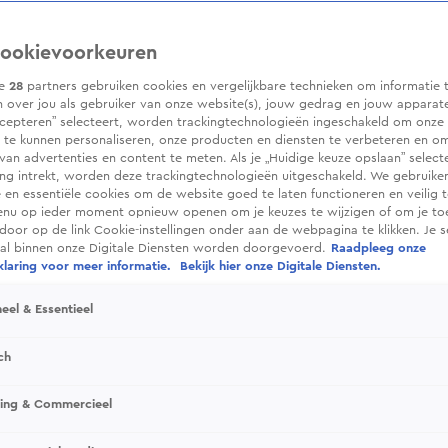
ookievoorkeuren
ze
28
partners gebruiken cookies en vergelijkbare technieken om informatie 
 over jou als gebruiker van onze website(s), jouw gedrag en jouw apparaten.
cepteren” selecteert, worden trackingtechnologieën ingeschakeld om onze 
 te kunnen personaliseren, onze producten en diensten te verbeteren en o
 van advertenties en content te meten. Als je „Huidige keuze opslaan” selecte
g intrekt, worden deze trackingtechnologieën uitgeschakeld. We gebruike
e en essentiële cookies om de website goed te laten functioneren en veilig 
enu op ieder moment opnieuw openen om je keuzes te wijzigen of om je t
 door op de link Cookie-instellingen onder aan de webpagina te klikken. Je s
ral binnen onze Digitale Diensten worden doorgevoerd.
Raadpleeg onze
laring voor meer informatie.
Bekijk hier onze Digitale Diensten.
eel & Essentieel
ch
sing & Commercieel