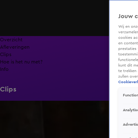
Jouw c
Wij en on
verzamelen
cookies ac
Overzicht
en content
Afleveringen
prestaties
Clips
toestemmin
functionel
Hoe is het nu met?
kunt dit m
Info
te trekken
zullen ove
Cookieverk
Clips
Function
1:08
Analytis
Adverti