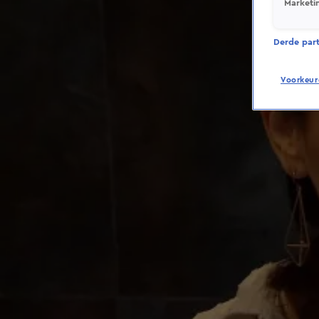
Marketi
Derde parti
Voorkeur