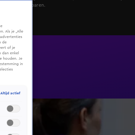
kunnen besparen.
te
 Als je „Alle
advertenties
m de
ert of je
n dan enkel
te houden. Je
oestemming in
electies
Altijd actief