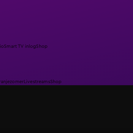
io
Smart TV inlog
Shop
ranjezomer
Livestreams
Shop