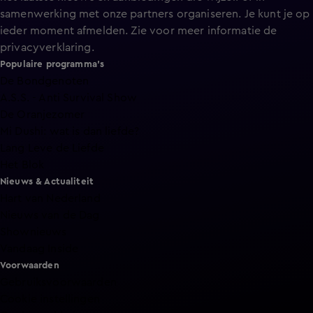
samenwerking met onze partners organiseren. Je kunt je op
ieder moment afmelden. Zie voor meer informatie de
privacyverklaring
.
Populaire programma's
De Bondgenoten
A.S.S. - Anti Survival Show
De Oranjezomer
Mi Dushi: wat is dan liefde?
Lang Leve de Liefde
Het Blok
Nieuws & Actualiteit
Hart van Nederland
Nieuws van de Dag
Shownieuws
Vandaag Inside
Voorwaarden
Gebruiksvoorwaarden
Cookie instellingen