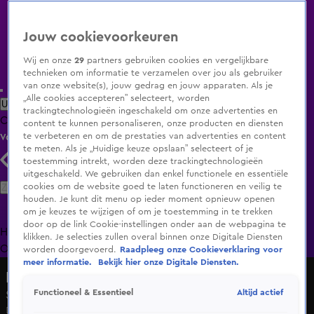
Jouw cookievoorkeuren
Wij en onze
29
partners gebruiken cookies en vergelijkbare
technieken om informatie te verzamelen over jou als gebruiker
van onze website(s), jouw gedrag en jouw apparaten. Als je
„Alle cookies accepteren” selecteert, worden
Uitzending Gemist
Populaire programma's
Zenders
Genres
trackingtechnologieën ingeschakeld om onze advertenties en
Clips
Films
Radio
Smart TV inlog
Shop
content te kunnen personaliseren, onze producten en diensten
te verbeteren en om de prestaties van advertenties en content
Volg KIJK
te meten. Als je „Huidige keuze opslaan” selecteert of je
toestemming intrekt, worden deze trackingtechnologieën
uitgeschakeld. We gebruiken dan enkel functionele en essentiële
Zoeken
cookies om de website goed te laten functioneren en veilig te
houden. Je kunt dit menu op ieder moment opnieuw openen
om je keuzes te wijzigen of om je toestemming in te trekken
door op de link Cookie-instellingen onder aan de webpagina te
Home
Uitzending Gemist
Programma's
De Bondgenoten
De
klikken. Je selecties zullen overal binnen onze Digitale Diensten
Oranjezomer
Livestreams
Shop
worden doorgevoerd.
Raadpleeg onze Cookieverklaring voor
meer informatie.
Bekijk hier onze Digitale Diensten.
Flo
Altijd actief
Functioneel & Essentieel
Sami wil een relatie met Claire
Do 7 mei, 10:22