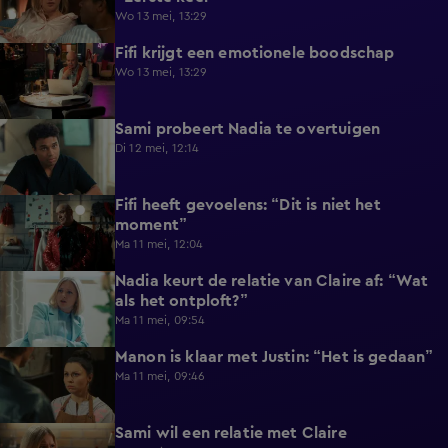
Wo 13 mei, 13:29
Fifi krijgt een emotionele boodschap
2:12
Wo 13 mei, 13:29
Sami probeert Nadia te overtuigen
0:53
Di 12 mei, 12:14
Fifi heeft gevoelens: “Dit is niet het
0:44
moment”
Ma 11 mei, 12:04
Nadia keurt de relatie van Claire af: “Wat
0:41
als het ontploft?”
Ma 11 mei, 09:54
Manon is klaar met Justin: “Het is gedaan”
0:59
Ma 11 mei, 09:46
Sami wil een relatie met Claire
1:21