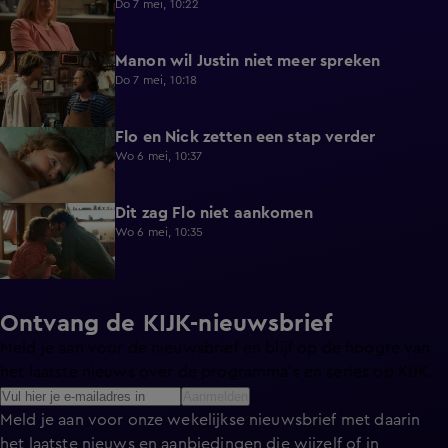
Do 7 mei, 10:22
Manon wil Justin niet meer spreken
0:57
Do 7 mei, 10:18
Flo en Nick zetten een stap verder
0:45
Wo 6 mei, 10:37
Dit zag Flo niet aankomen
0:37
Wo 6 mei, 10:35
Ontvang de KIJK-nieuwsbrief
Meld je aan voor de nieuwsbrief en blijf op de hoogte van
het laatste nieuws over de programma’s en series op KIJK.
Aanmelden
Meld je aan voor onze wekelijkse nieuwsbrief met daarin
het laatste nieuws en aanbiedingen die wijzelf of in