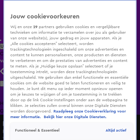
Jouw cookievoorkeuren
Wij en onze
29
partners gebruiken cookies en vergelijkbare
technieken om informatie te verzamelen over jou als gebruiker
van onze website(s), jouw gedrag en jouw apparaten. Als je
„Alle cookies accepteren” selecteert, worden
Uitzending Gemist
Populaire programma's
Zenders
Genres
trackingtechnologieën ingeschakeld om onze advertenties en
Clips
Films
Radio
Smart TV inlog
Shop
content te kunnen personaliseren, onze producten en diensten
te verbeteren en om de prestaties van advertenties en content
Volg KIJK
te meten. Als je „Huidige keuze opslaan” selecteert of je
toestemming intrekt, worden deze trackingtechnologieën
uitgeschakeld. We gebruiken dan enkel functionele en essentiële
Zoeken
cookies om de website goed te laten functioneren en veilig te
houden. Je kunt dit menu op ieder moment opnieuw openen
om je keuzes te wijzigen of om je toestemming in te trekken
door op de link Cookie-instellingen onder aan de webpagina te
Home
Uitzending Gemist
Programma's
De Bondgenoten
De
klikken. Je selecties zullen overal binnen onze Digitale Diensten
Oranjezomer
Livestreams
Shop
worden doorgevoerd.
Raadpleeg onze Cookieverklaring voor
meer informatie.
Bekijk hier onze Digitale Diensten.
Flo
Altijd actief
Functioneel & Essentieel
Flo en Nick zetten een stap verder
Wo 6 mei, 10:37