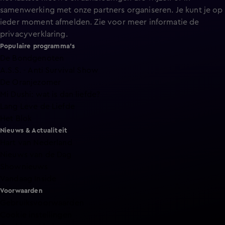
samenwerking met onze partners organiseren. Je kunt je op
ieder moment afmelden. Zie voor meer informatie de
privacyverklaring
.
Populaire programma's
De Bondgenoten
A.S.S. - Anti Survival Show
De Oranjezomer
Mi Dushi: wat is dan liefde?
Lang Leve de Liefde
Het Blok
Nieuws & Actualiteit
Hart van Nederland
Nieuws van de Dag
Shownieuws
Vandaag Inside
Voorwaarden
Gebruiksvoorwaarden
Cookie instellingen