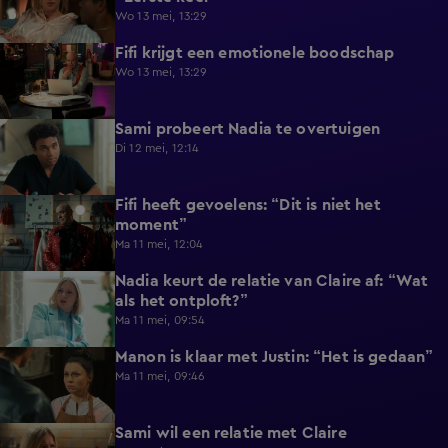
Wo 13 mei, 13:29
Fifi krijgt een emotionele boodschap
2:12
Wo 13 mei, 13:29
Sami probeert Nadia te overtuigen
0:53
Di 12 mei, 12:14
Fifi heeft gevoelens: “Dit is niet het
0:44
moment”
Ma 11 mei, 12:04
Nadia keurt de relatie van Claire af: “Wat
0:41
als het ontploft?”
Ma 11 mei, 09:54
Manon is klaar met Justin: “Het is gedaan”
0:59
Ma 11 mei, 09:46
Sami wil een relatie met Claire
1:21