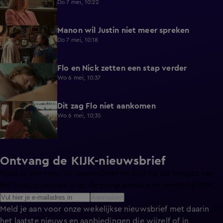
Do 7 mei, 10:22
Manon wil Justin niet meer spreken
0:57
Do 7 mei, 10:18
Flo en Nick zetten een stap verder
0:45
Wo 6 mei, 10:37
Dit zag Flo niet aankomen
0:37
Wo 6 mei, 10:35
Ontvang de KIJK-nieuwsbrief
Meld je aan voor de nieuwsbrief en blijf op de hoogte van
het laatste nieuws over de programma’s en series op KIJK.
Aanmelden
Meld je aan voor onze wekelijkse nieuwsbrief met daarin
het laatste nieuws en aanbiedingen die wijzelf of in