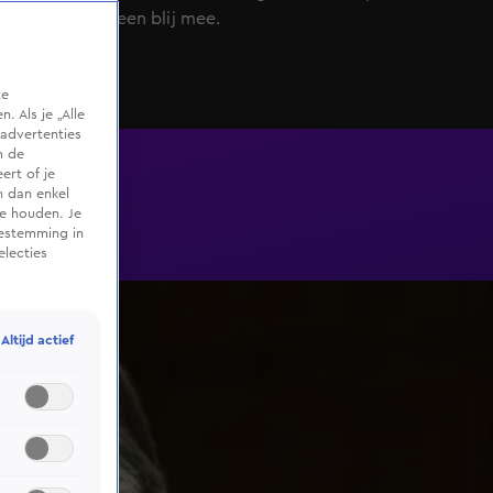
is niet iedereen blij mee.
te
 Als je „Alle
advertenties
m de
ert of je
n dan enkel
te houden. Je
oestemming in
electies
Altijd actief