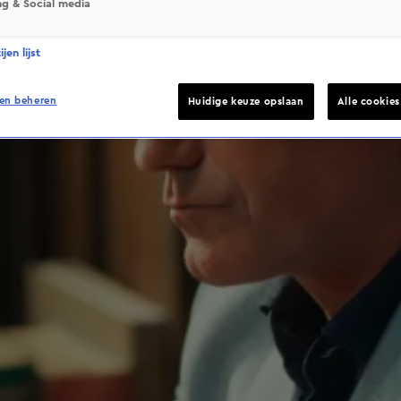
ng & Social media
jen lijst
en beheren
Huidige keuze opslaan
Alle cookie