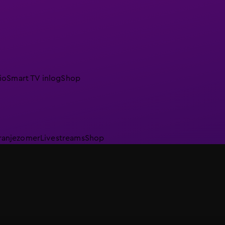
io
Smart TV inlog
Shop
ranjezomer
Livestreams
Shop