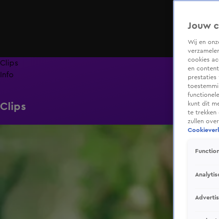
Jouw c
Wij en on
verzamelen
cookies ac
Clips
en content
Info
prestaties
toestemmin
functionel
kunt dit m
Clips
te trekken
zullen ove
0:29
Cookieverk
Function
Analytis
Adverti