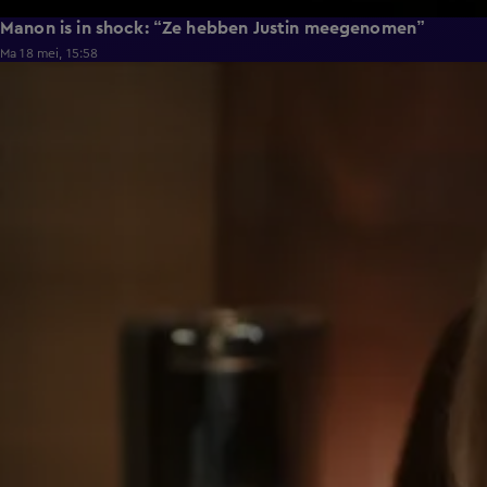
Manon is in shock: “Ze hebben Justin meegenomen”
Ma 18 mei, 15:58
0:50