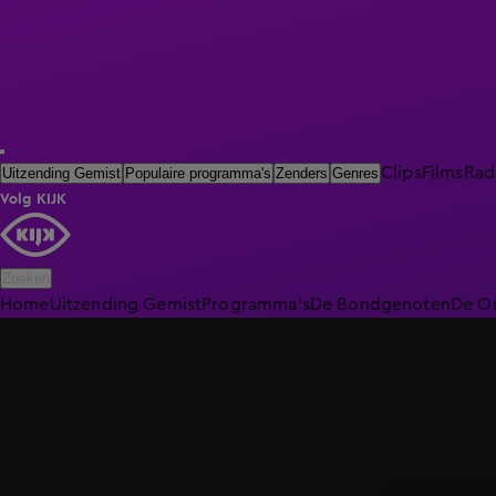
Clips
Films
Rad
Uitzending Gemist
Populaire programma's
Zenders
Genres
Volg KIJK
Zoeken
Home
Uitzending Gemist
Programma's
De Bondgenoten
De O