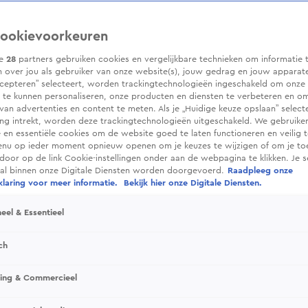
ookievoorkeuren
ze
28
partners gebruiken cookies en vergelijkbare technieken om informatie 
 over jou als gebruiker van onze website(s), jouw gedrag en jouw apparaten.
cepteren” selecteert, worden trackingtechnologieën ingeschakeld om onze 
 te kunnen personaliseren, onze producten en diensten te verbeteren en o
 van advertenties en content te meten. Als je „Huidige keuze opslaan” selecte
g intrekt, worden deze trackingtechnologieën uitgeschakeld. We gebruike
e en essentiële cookies om de website goed te laten functioneren en veilig 
enu op ieder moment opnieuw openen om je keuzes te wijzigen of om je t
 door op de link Cookie-instellingen onder aan de webpagina te klikken. Je s
ral binnen onze Digitale Diensten worden doorgevoerd.
Raadpleeg onze
laring voor meer informatie.
Bekijk hier onze Digitale Diensten.
eel & Essentieel
ch
sing & Commercieel