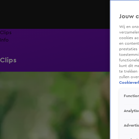
Jouw c
Wij en on
Clips
verzamelen
cookies ac
Info
en content
prestaties
toestemmin
Clips
functionel
kunt dit m
te trekken
0:29
zullen ove
Cookieverk
Function
Analytis
Adverti