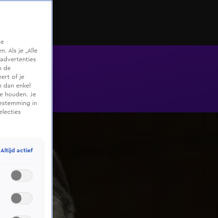
te
 Als je „Alle
advertenties
m de
ert of je
n dan enkel
te houden. Je
oestemming in
electies
Altijd actief