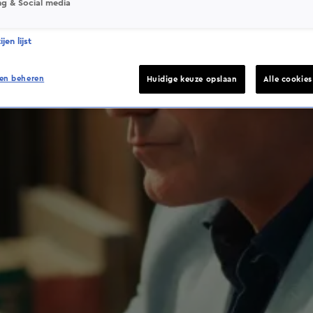
ng & Social media
jen lijst
en beheren
Huidige keuze opslaan
Alle cookie