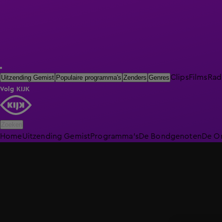
Clips
Films
Rad
Uitzending Gemist
Populaire programma's
Zenders
Genres
Volg KIJK
Zoeken
Home
Uitzending Gemist
Programma's
De Bondgenoten
De O