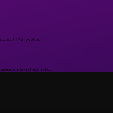
io
Smart TV inlog
Shop
ranjezomer
Livestreams
Shop