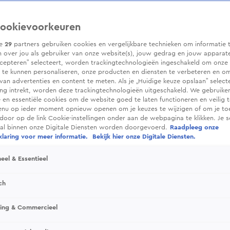
ookievoorkeuren
ze
29
partners gebruiken cookies en vergelijkbare technieken om informatie 
 over jou als gebruiker van onze website(s), jouw gedrag en jouw apparaten.
cepteren” selecteert, worden trackingtechnologieën ingeschakeld om onze 
 te kunnen personaliseren, onze producten en diensten te verbeteren en o
 van advertenties en content te meten. Als je „Huidige keuze opslaan” selecte
g intrekt, worden deze trackingtechnologieën uitgeschakeld. We gebruike
e en essentiële cookies om de website goed te laten functioneren en veilig 
enu op ieder moment opnieuw openen om je keuzes te wijzigen of om je t
 door op de link Cookie-instellingen onder aan de webpagina te klikken. Je s
ral binnen onze Digitale Diensten worden doorgevoerd.
Raadpleeg onze
laring voor meer informatie.
Bekijk hier onze Digitale Diensten.
eel & Essentieel
ch
sing & Commercieel