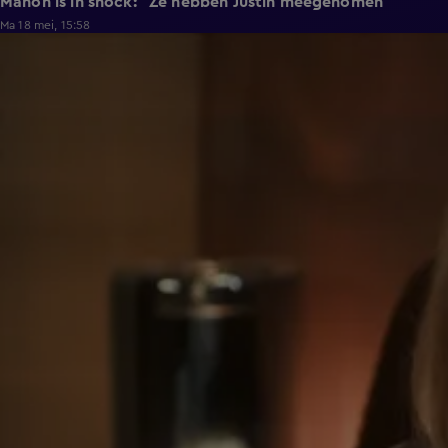
Manon is in shock: “Ze hebben Justin meegenomen”
Ma 18 mei, 15:58
0:50