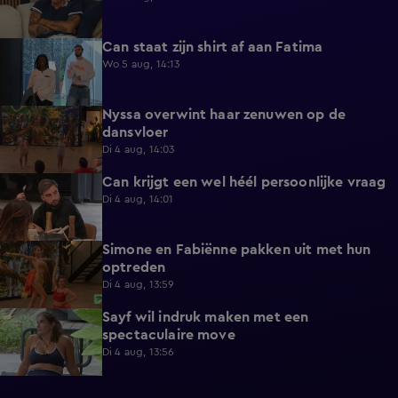
Can staat zijn shirt af aan Fatima
1:13
Wo 5 aug, 14:13
Nyssa overwint haar zenuwen op de
0:35
dansvloer
Di 4 aug, 14:03
Can krijgt een wel héél persoonlijke vraag
0:34
Di 4 aug, 14:01
Simone en Fabiënne pakken uit met hun
0:34
optreden
Di 4 aug, 13:59
Sayf wil indruk maken met een
0:41
spectaculaire move
Di 4 aug, 13:56