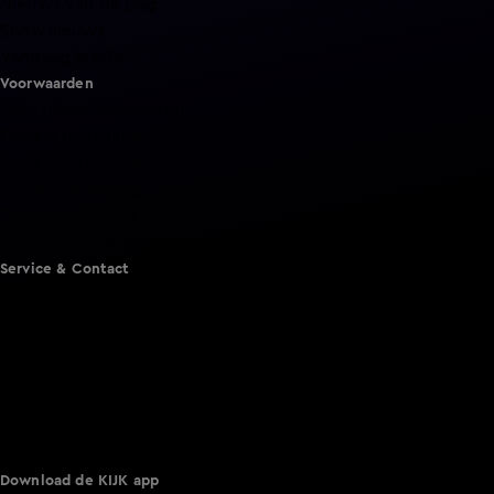
Nieuws van de Dag
Shownieuws
Vandaag Inside
Voorwaarden
Gebruiksvoorwaarden
Cookie instellingen
Cookieverklaring
Privacyverklaring
Toegankelijkheid
Algemene voorwaarden KIJK
Service & Contact
Aanmelden voor een programma
Acties
Adverteren
Smart TV inlog
Over KIJK
Vacatures
Klantenservice
Download de KIJK app