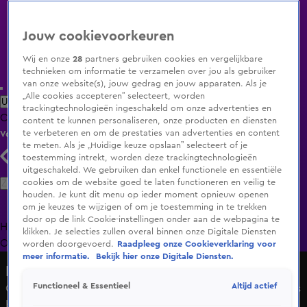
Jouw cookievoorkeuren
Wij en onze
28
partners gebruiken cookies en vergelijkbare
technieken om informatie te verzamelen over jou als gebruiker
van onze website(s), jouw gedrag en jouw apparaten. Als je
„Alle cookies accepteren” selecteert, worden
Uitzending Gemist
Populaire programma's
Zenders
Genres
trackingtechnologieën ingeschakeld om onze advertenties en
Clips
Films
Radio
Smart TV inlog
Shop
content te kunnen personaliseren, onze producten en diensten
te verbeteren en om de prestaties van advertenties en content
Volg KIJK
te meten. Als je „Huidige keuze opslaan” selecteert of je
toestemming intrekt, worden deze trackingtechnologieën
uitgeschakeld. We gebruiken dan enkel functionele en essentiële
Zoeken
cookies om de website goed te laten functioneren en veilig te
houden. Je kunt dit menu op ieder moment opnieuw openen
om je keuzes te wijzigen of om je toestemming in te trekken
door op de link Cookie-instellingen onder aan de webpagina te
Home
Uitzending Gemist
Programma's
De Bondgenoten
De
klikken. Je selecties zullen overal binnen onze Digitale Diensten
Oranjezomer
Livestreams
Shop
worden doorgevoerd.
Raadpleeg onze Cookieverklaring voor
meer informatie.
Bekijk hier onze Digitale Diensten.
De Bondgenoten
Altijd actief
Functioneel & Essentieel
Casper kijkt vol ongeloof toe wanneer Valentijne de loods
binnenloopt