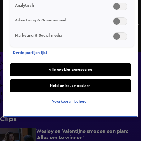
Analytisch
Di 16 juni, 14:52
Casper had het niet verwacht, maar zijn zus maakt
Advertising & Commercieel
opnieuw haar opwachting in de loods. Is hij blij haar weer
te zien, of had hij dit liever anders gezien?
Marketing & Social media
Derde partijen lijst
Overzicht
Afleveringen
Alle cookies accepteren
Clips
Hoe is het nu met?
Macdate met Nick Eshuis
Huidige keuze opslaan
Terugblik
Info
Voorkeuren beheren
Clips
Wesley en Valentijne smeden een plan:
0:26
'Alles om te winnen'