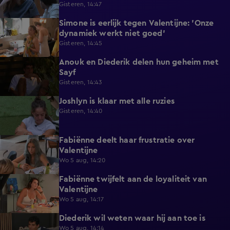
Gisteren, 14:47
Simone is eerlijk tegen Valentijne: 'Onze
1:12
dynamiek werkt niet goed'
Gisteren, 14:45
Anouk en Diederik delen hun geheim met
0:48
Sayf
Gisteren, 14:43
Joshlyn is klaar met alle ruzies
0:33
Gisteren, 14:40
Fabiënne deelt haar frustratie over
0:29
Valentijne
Wo 5 aug, 14:20
Fabiënne twijfelt aan de loyaliteit van
0:58
Valentijne
Wo 5 aug, 14:17
Diederik wil weten waar hij aan toe is
0:48
Wo 5 aug, 14:14