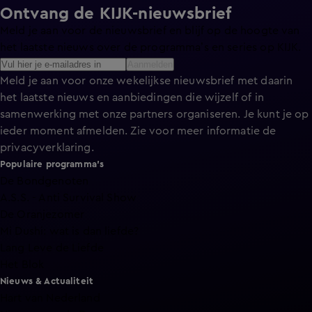
Ontvang de KIJK-nieuwsbrief
Meld je aan voor de nieuwsbrief en blijf op de hoogte van
het laatste nieuws over de programma’s en series op KIJK.
Aanmelden
Meld je aan voor onze wekelijkse nieuwsbrief met daarin
het laatste nieuws en aanbiedingen die wijzelf of in
samenwerking met onze partners organiseren. Je kunt je op
ieder moment afmelden. Zie voor meer informatie de
privacyverklaring
.
Populaire programma's
De Bondgenoten
A.S.S. - Anti Survival Show
De Oranjezomer
Mi Dushi: wat is dan liefde?
Lang Leve de Liefde
Het Blok
Nieuws & Actualiteit
Hart van Nederland