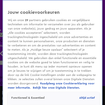
Jouw cookievoorkeuren
Wij en onze
29
partners gebruiken cookies en vergelijkbare
technieken om informatie te verzamelen over jou als gebruiker
van onze website(s), jouw gedrag en jouw apparaten. Als je
„Alle cookies accepteren” selecteert, worden
Uitzending Gemist
Populaire programma's
Zenders
Genres
trackingtechnologieën ingeschakeld om onze advertenties en
Clips
Films
Radio
Smart TV inlog
Shop
content te kunnen personaliseren, onze producten en diensten
te verbeteren en om de prestaties van advertenties en content
Volg KIJK
te meten. Als je „Huidige keuze opslaan” selecteert of je
toestemming intrekt, worden deze trackingtechnologieën
uitgeschakeld. We gebruiken dan enkel functionele en essentiële
Zoeken
cookies om de website goed te laten functioneren en veilig te
houden. Je kunt dit menu op ieder moment opnieuw openen
om je keuzes te wijzigen of om je toestemming in te trekken
door op de link Cookie-instellingen onder aan de webpagina te
Home
Uitzending Gemist
Programma's
De Bondgenoten
De
klikken. Je selecties zullen overal binnen onze Digitale Diensten
Oranjezomer
Livestreams
Shop
worden doorgevoerd.
Raadpleeg onze Cookieverklaring voor
meer informatie.
Bekijk hier onze Digitale Diensten.
De Bondgenoten
Altijd actief
Functioneel & Essentieel
Ricky en Nyssa moeten niet gek opkijken
Do 11 juni, 14:38