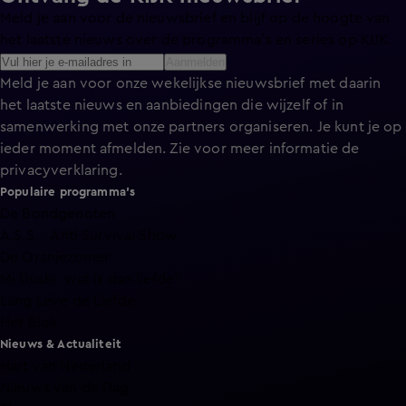
Meld je aan voor de nieuwsbrief en blijf op de hoogte van
het laatste nieuws over de programma’s en series op KIJK.
Aanmelden
Meld je aan voor onze wekelijkse nieuwsbrief met daarin
het laatste nieuws en aanbiedingen die wijzelf of in
samenwerking met onze partners organiseren. Je kunt je op
ieder moment afmelden. Zie voor meer informatie de
privacyverklaring
.
Populaire programma's
De Bondgenoten
A.S.S. - Anti Survival Show
De Oranjezomer
Mi Dushi: wat is dan liefde?
Lang Leve de Liefde
Het Blok
Nieuws & Actualiteit
Hart van Nederland
Nieuws van de Dag