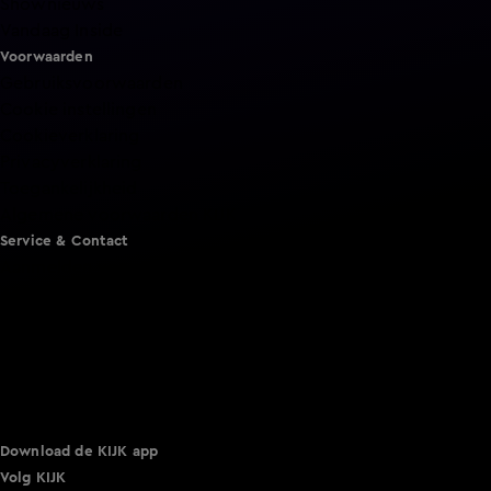
Shownieuws
Vandaag Inside
Voorwaarden
Gebruiksvoorwaarden
Cookie instellingen
Cookieverklaring
Privacyverklaring
Toegankelijkheid
Algemene voorwaarden KIJK
Service & Contact
Aanmelden voor een programma
Acties
Adverteren
Smart TV inlog
Over KIJK
Vacatures
Klantenservice
Download de KIJK app
Volg KIJK