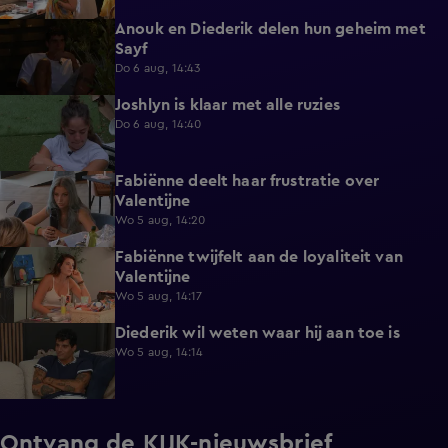
Anouk en Diederik delen hun geheim met
0:48
Sayf
Do 6 aug, 14:43
Joshlyn is klaar met alle ruzies
0:33
Do 6 aug, 14:40
Fabiënne deelt haar frustratie over
0:29
Valentijne
Wo 5 aug, 14:20
Fabiënne twijfelt aan de loyaliteit van
0:58
Valentijne
Wo 5 aug, 14:17
Diederik wil weten waar hij aan toe is
0:48
Wo 5 aug, 14:14
Ontvang de KIJK-nieuwsbrief