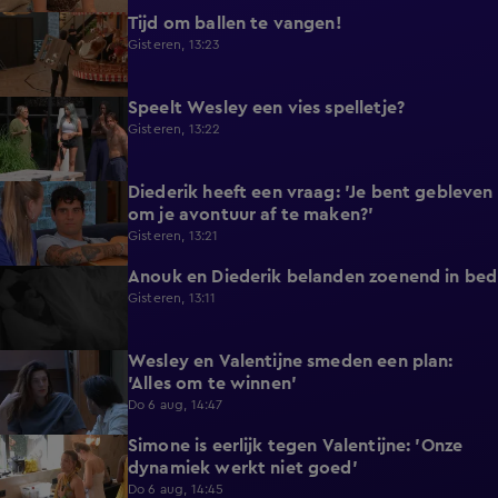
Tijd om ballen te vangen!
0:53
Gisteren, 13:23
Speelt Wesley een vies spelletje?
0:48
Gisteren, 13:22
Diederik heeft een vraag: 'Je bent gebleven
0:37
om je avontuur af te maken?'
Gisteren, 13:21
Anouk en Diederik belanden zoenend in bed
0:57
Gisteren, 13:11
Wesley en Valentijne smeden een plan:
0:26
'Alles om te winnen'
Do 6 aug, 14:47
Simone is eerlijk tegen Valentijne: 'Onze
1:12
dynamiek werkt niet goed'
Do 6 aug, 14:45