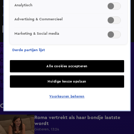
Analytisch
Volgens Melvin moeten Ricky en Nyssa niet raar opkijken
als mensen denken dat ze samen zijn.
Advertising & Commercieel
Marketing & Social media
Overzicht
Derde partijen lijst
Afleveringen
Clips
Alle cookies accepteren
Hoe is het nu met?
Macdate met Nick Eshuis
Terugblik
Huidige keuze opslaan
Info
Voorkeuren beheren
Clips
Roma vertrekt als haar bondje laatste
0:31
wordt
Gisteren, 13:24