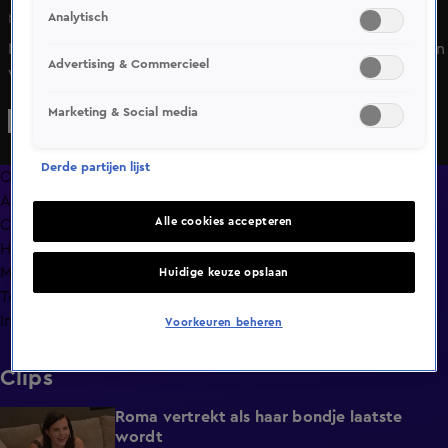
Analytisch
Ma 15 juni, 13:35
Na de knockouts bellen Nyssa en Joshlyn met hun vader en
Advertising & Commercieel
vertelt Nyssa over haar diskwalificatie.
Marketing & Social media
Derde partijen lijst
Overzicht
Afleveringen
Alle cookies accepteren
Clips
Hoe is het nu met?
Macdate met Nick Eshuis
Huidige keuze opslaan
Terugblik
Info
Voorkeuren beheren
Clips
Roma vertrekt als haar bondje laatste
0:31
wordt