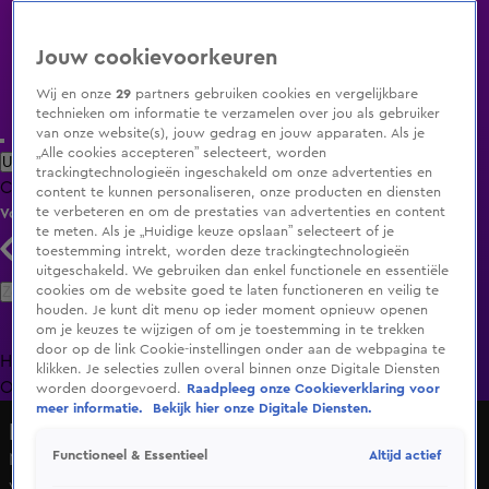
Jouw cookievoorkeuren
Wij en onze
29
partners gebruiken cookies en vergelijkbare
technieken om informatie te verzamelen over jou als gebruiker
van onze website(s), jouw gedrag en jouw apparaten. Als je
„Alle cookies accepteren” selecteert, worden
Uitzending Gemist
Populaire programma's
Zenders
Genres
trackingtechnologieën ingeschakeld om onze advertenties en
Clips
Films
Radio
Smart TV inlog
Shop
content te kunnen personaliseren, onze producten en diensten
te verbeteren en om de prestaties van advertenties en content
Volg KIJK
te meten. Als je „Huidige keuze opslaan” selecteert of je
toestemming intrekt, worden deze trackingtechnologieën
uitgeschakeld. We gebruiken dan enkel functionele en essentiële
Zoeken
cookies om de website goed te laten functioneren en veilig te
houden. Je kunt dit menu op ieder moment opnieuw openen
om je keuzes te wijzigen of om je toestemming in te trekken
door op de link Cookie-instellingen onder aan de webpagina te
Home
Uitzending Gemist
Programma's
De Bondgenoten
De
klikken. Je selecties zullen overal binnen onze Digitale Diensten
Oranjezomer
Livestreams
Shop
worden doorgevoerd.
Raadpleeg onze Cookieverklaring voor
meer informatie.
Bekijk hier onze Digitale Diensten.
De Bondgenoten
Altijd actief
Functioneel & Essentieel
Nyssa belt thuisfront over diskwalificatie: 'Ik heb het
verkloot'