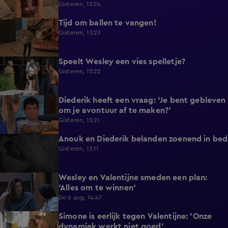
Gisteren, 13:24
Tijd om ballen te vangen!
0:53
Gisteren, 13:23
Speelt Wesley een vies spelletje?
0:48
Gisteren, 13:22
Diederik heeft een vraag: 'Je bent gebleven
0:37
om je avontuur af te maken?'
Gisteren, 13:21
Anouk en Diederik belanden zoenend in bed
0:57
Gisteren, 13:11
Wesley en Valentijne smeden een plan:
0:26
'Alles om te winnen'
Do 6 aug, 14:47
Simone is eerlijk tegen Valentijne: 'Onze
1:12
dynamiek werkt niet goed'