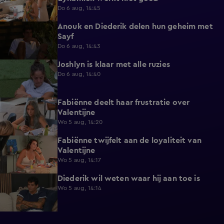
Do 6 aug, 14:45
Anouk en Diederik delen hun geheim met
0:48
Sayf
Do 6 aug, 14:43
Joshlyn is klaar met alle ruzies
0:33
Do 6 aug, 14:40
Fabiënne deelt haar frustratie over
0:29
Valentijne
Wo 5 aug, 14:20
Fabiënne twijfelt aan de loyaliteit van
0:58
Valentijne
Wo 5 aug, 14:17
Diederik wil weten waar hij aan toe is
0:48
Wo 5 aug, 14:14