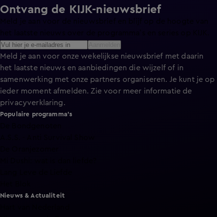
Ontvang de KIJK-nieuwsbrief
Meld je aan voor de nieuwsbrief en blijf op de hoogte van
het laatste nieuws over de programma’s en series op KIJK.
Aanmelden
Meld je aan voor onze wekelijkse nieuwsbrief met daarin
het laatste nieuws en aanbiedingen die wijzelf of in
samenwerking met onze partners organiseren. Je kunt je op
ieder moment afmelden. Zie voor meer informatie de
privacyverklaring
.
Populaire programma's
De Bondgenoten
A.S.S. - Anti Survival Show
De Oranjezomer
Mi Dushi: wat is dan liefde?
Lang Leve de Liefde
Het Blok
Nieuws & Actualiteit
Hart van Nederland