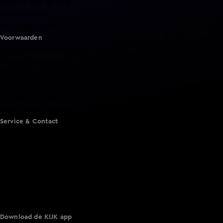
Nieuws van de Dag
Shownieuws
Vandaag Inside
Voorwaarden
Gebruiksvoorwaarden
Cookie instellingen
Cookieverklaring
Privacyverklaring
Toegankelijkheid
Algemene voorwaarden KIJK
Service & Contact
Aanmelden voor een programma
Acties
Adverteren
Smart TV inlog
Over KIJK
Vacatures
Klantenservice
Download de KIJK app