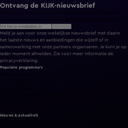
Ontvang de KIJK-nieuwsbrief
Meld je aan voor de nieuwsbrief en blijf op de hoogte van
het laatste nieuws over de programma’s en series op KIJK.
Aanmelden
Meld je aan voor onze wekelijkse nieuwsbrief met daarin
het laatste nieuws en aanbiedingen die wijzelf of in
samenwerking met onze partners organiseren. Je kunt je op
ieder moment afmelden. Zie voor meer informatie de
privacyverklaring
.
Populaire programma's
De Bondgenoten
A.S.S. - Anti Survival Show
De Oranjezomer
Mi Dushi: wat is dan liefde?
Lang Leve de Liefde
Het Blok
Nieuws & Actualiteit
Hart van Nederland