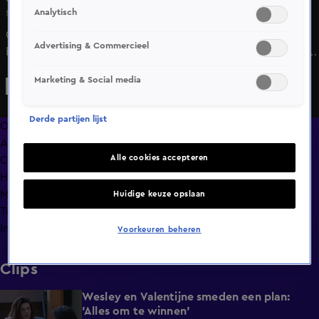
Analytisch
Ma 15 juni, 13:36
Chess twijfelt of ze wel naar huis moet gaan of toch wil
Advertising & Commercieel
blijven in de Loods. Anouk troost haar en vertelt Chess om
naar haar gevoel te luisteren.
Marketing & Social media
Derde partijen lijst
Overzicht
Afleveringen
Alle cookies accepteren
Clips
Hoe is het nu met?
Macdate met Nick Eshuis
Huidige keuze opslaan
Terugblik
Info
Voorkeuren beheren
Clips
Wesley en Valentijne smeden een plan:
0:26
'Alles om te winnen'