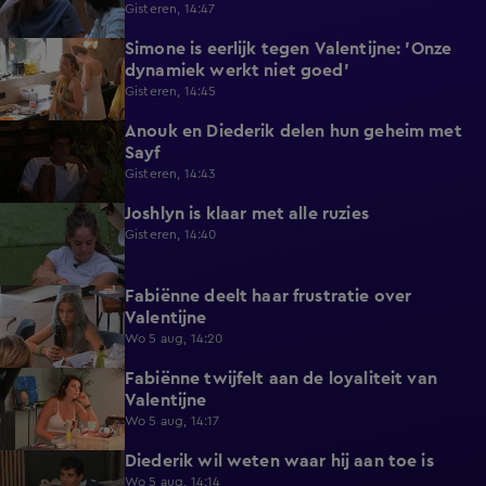
Gisteren, 14:47
Simone is eerlijk tegen Valentijne: 'Onze
1:12
dynamiek werkt niet goed'
Gisteren, 14:45
Anouk en Diederik delen hun geheim met
0:48
Sayf
Gisteren, 14:43
Joshlyn is klaar met alle ruzies
0:33
Gisteren, 14:40
Fabiënne deelt haar frustratie over
0:29
Valentijne
Wo 5 aug, 14:20
Fabiënne twijfelt aan de loyaliteit van
0:58
Valentijne
Wo 5 aug, 14:17
Diederik wil weten waar hij aan toe is
0:48
Wo 5 aug, 14:14