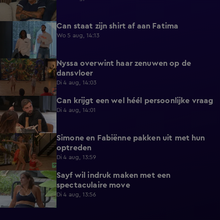
Can staat zijn shirt af aan Fatima
1:13
Wo 5 aug, 14:13
Nyssa overwint haar zenuwen op de
0:35
dansvloer
Di 4 aug, 14:03
Can krijgt een wel héél persoonlijke vraag
0:34
Di 4 aug, 14:01
Simone en Fabiënne pakken uit met hun
0:34
optreden
Di 4 aug, 13:59
Sayf wil indruk maken met een
0:41
spectaculaire move
Di 4 aug, 13:56