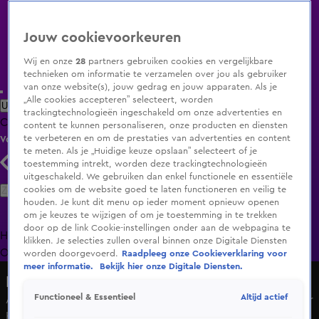
Jouw cookievoorkeuren
Wij en onze
28
partners gebruiken cookies en vergelijkbare
technieken om informatie te verzamelen over jou als gebruiker
van onze website(s), jouw gedrag en jouw apparaten. Als je
„Alle cookies accepteren” selecteert, worden
Uitzending Gemist
Populaire programma's
Zenders
Genres
trackingtechnologieën ingeschakeld om onze advertenties en
Clips
Films
Radio
Smart TV inlog
Shop
content te kunnen personaliseren, onze producten en diensten
te verbeteren en om de prestaties van advertenties en content
Volg KIJK
te meten. Als je „Huidige keuze opslaan” selecteert of je
toestemming intrekt, worden deze trackingtechnologieën
uitgeschakeld. We gebruiken dan enkel functionele en essentiële
Zoeken
cookies om de website goed te laten functioneren en veilig te
houden. Je kunt dit menu op ieder moment opnieuw openen
om je keuzes te wijzigen of om je toestemming in te trekken
door op de link Cookie-instellingen onder aan de webpagina te
Home
Uitzending Gemist
Programma's
De Bondgenoten
De
klikken. Je selecties zullen overal binnen onze Digitale Diensten
Oranjezomer
Livestreams
Shop
worden doorgevoerd.
Raadpleeg onze Cookieverklaring voor
meer informatie.
Bekijk hier onze Digitale Diensten.
De Bondgenoten
Altijd actief
Functioneel & Essentieel
Anouk adviseert Chess om naar huis te gaan: 'Je moet naar
hem'