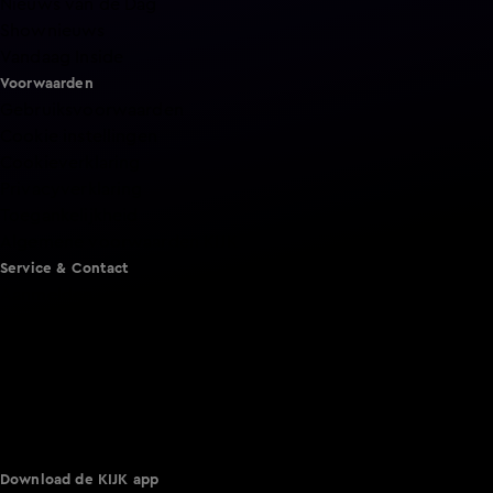
Nieuws van de Dag
Shownieuws
Vandaag Inside
Voorwaarden
Gebruiksvoorwaarden
Cookie instellingen
Cookieverklaring
Privacyverklaring
Toegankelijkheid
Algemene voorwaarden KIJK
Service & Contact
Aanmelden voor een programma
Acties
Adverteren
Smart TV inlog
Over KIJK
Vacatures
Klantenservice
Download de KIJK app