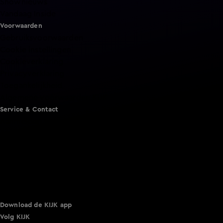
Shownieuws
Vandaag Inside
Voorwaarden
Gebruiksvoorwaarden
Cookie instellingen
Cookieverklaring
Privacyverklaring
Toegankelijkheid
Algemene voorwaarden KIJK
Service & Contact
Aanmelden voor een programma
Acties
Adverteren
Smart TV inlog
Over KIJK
Vacatures
Klantenservice
Download de KIJK app
Volg KIJK