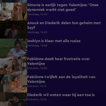
Simone is eerlijk tegen Valentijne: 'Onze
1:12
dynamiek werkt niet goed'
Vandaag, 14:45
Anouk en Diederik delen hun geheim met
0:48
Sayf
Vandaag, 14:43
Joshlyn is klaar met alle ruzies
0:33
Vandaag, 14:40
Fabiënne deelt haar frustratie over
0:29
Valentijne
Gisteren, 14:20
Fabiënne twijfelt aan de loyaliteit van
0:58
Valentijne
Gisteren, 14:17
Diederik wil weten waar hij aan toe is
0:48
Gisteren, 14:14