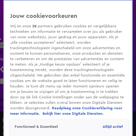
Jouw cookievoorkeuren
Wij en onze
28
partners gebruiken cookies en vergelijkbare
technieken om informatie te verzamelen over jou als gebruiker
van onze website(s), jouw gedrag en jouw apparaten. Als je
„Alle cookies accepteren” selecteert, worden
Uitzending Gemist
Populaire programma's
Zenders
Genres
trackingtechnologieën ingeschakeld om onze advertenties en
Clips
Films
Radio
Smart TV inlog
Shop
content te kunnen personaliseren, onze producten en diensten
te verbeteren en om de prestaties van advertenties en content
Volg KIJK
te meten. Als je „Huidige keuze opslaan” selecteert of je
toestemming intrekt, worden deze trackingtechnologieën
uitgeschakeld. We gebruiken dan enkel functionele en essentiële
Zoeken
cookies om de website goed te laten functioneren en veilig te
houden. Je kunt dit menu op ieder moment opnieuw openen
om je keuzes te wijzigen of om je toestemming in te trekken
door op de link Cookie-instellingen onder aan de webpagina te
Home
Uitzending Gemist
Programma's
De Bondgenoten
De
klikken. Je selecties zullen overal binnen onze Digitale Diensten
Oranjezomer
Livestreams
Shop
worden doorgevoerd.
Raadpleeg onze Cookieverklaring voor
meer informatie.
Bekijk hier onze Digitale Diensten.
De Bondgenoten
Altijd actief
Functioneel & Essentieel
Chess en Salar staan voor een lastige keuze
Vr 12 juni, 11:26