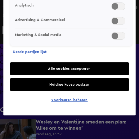
Analytisch
Thomas en Mercedes hebben het thuis lastig en dat knaagt
aan Salar en Chess. Salar heeft de knoop doorgehakt en
Advertising & Commercieel
vindt het goed geweest zo. Chess vindt het een lastige
keuze.
Marketing & Social media
Overzicht
Derde partijen lijst
Afleveringen
Clips
Alle cookies accepteren
Hoe is het nu met?
Macdate met Nick Eshuis
Terugblik
Huidige keuze opslaan
Info
Voorkeuren beheren
Clips
Wesley en Valentijne smeden een plan:
0:26
'Alles om te winnen'
Vandaag, 14:47