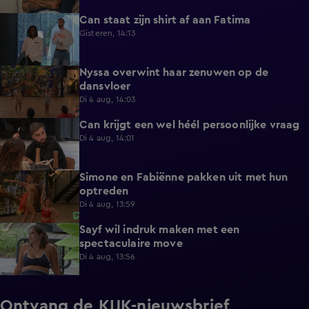
Can staat zijn shirt af aan Fatima
1:13
Gisteren, 14:13
Nyssa overwint haar zenuwen op de
0:35
dansvloer
Di 4 aug, 14:03
Can krijgt een wel héél persoonlijke vraag
0:34
Di 4 aug, 14:01
Simone en Fabiënne pakken uit met hun
0:34
optreden
Di 4 aug, 13:59
Sayf wil indruk maken met een
0:41
spectaculaire move
Di 4 aug, 13:56
Ontvang de KIJK-nieuwsbrief