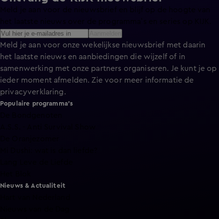
Meld je aan voor de nieuwsbrief en blijf op de hoogte van
het laatste nieuws over de programma’s en series op KIJK.
Aanmelden
Meld je aan voor onze wekelijkse nieuwsbrief met daarin
het laatste nieuws en aanbiedingen die wijzelf of in
samenwerking met onze partners organiseren. Je kunt je op
ieder moment afmelden. Zie voor meer informatie de
privacyverklaring
.
Populaire programma's
De Bondgenoten
A.S.S. - Anti Survival Show
De Oranjezomer
Mi Dushi: wat is dan liefde?
Lang Leve de Liefde
Het Blok
Nieuws & Actualiteit
Hart van Nederland
Nieuws van de Dag