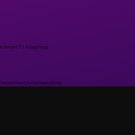
io
Smart TV inlog
Shop
ranjezomer
Livestreams
Shop