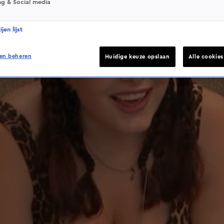
ng & Social media
jen lijst
en beheren
Huidige keuze opslaan
Alle cookie