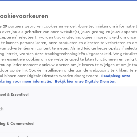
ookievoorkeuren
ze
29
partners gebruiken cookies en vergelijkbare technieken om informatie 
 over jou als gebruiker van onze website(s), jouw gedrag en jouw apparaten.
cepteren” selecteert, worden trackingtechnologieën ingeschakeld om onze 
 te kunnen personaliseren, onze producten en diensten te verbeteren en o
 van advertenties en content te meten. Als je „Huidige keuze opslaan” selecte
g intrekt, worden deze trackingtechnologieën uitgeschakeld. We gebruike
e en essentiële cookies om de website goed te laten functioneren en veilig 
enu op ieder moment opnieuw openen om je keuzes te wijzigen of om je t
 door op de link Cookie-instellingen onder aan de webpagina te klikken. Je s
ral binnen onze Digitale Diensten worden doorgevoerd.
Raadpleeg onze
laring voor meer informatie.
Bekijk hier onze Digitale Diensten.
eel & Essentieel
ch
sing & Commercieel