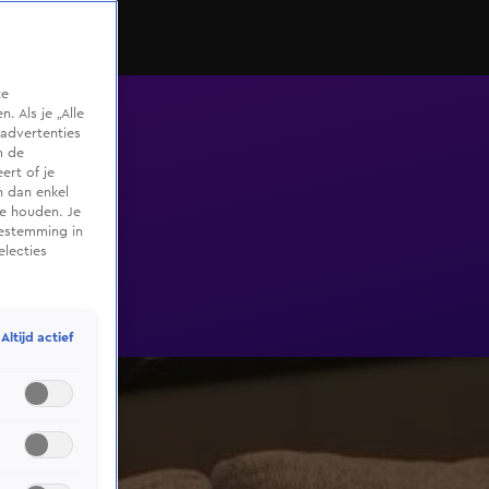
te
 Als je „Alle
advertenties
m de
ert of je
n dan enkel
te houden. Je
oestemming in
electies
Altijd actief