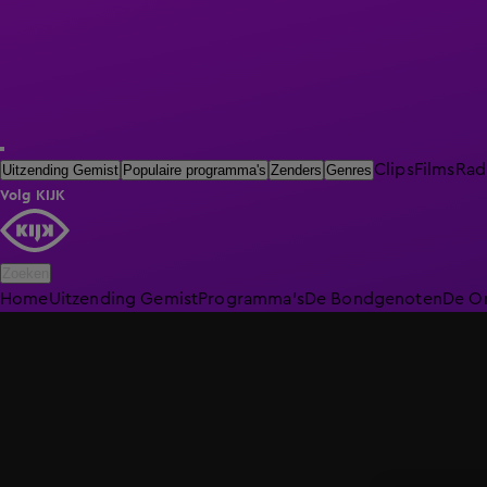
Clips
Films
Rad
Uitzending Gemist
Populaire programma's
Zenders
Genres
Volg KIJK
Zoeken
Home
Uitzending Gemist
Programma's
De Bondgenoten
De O