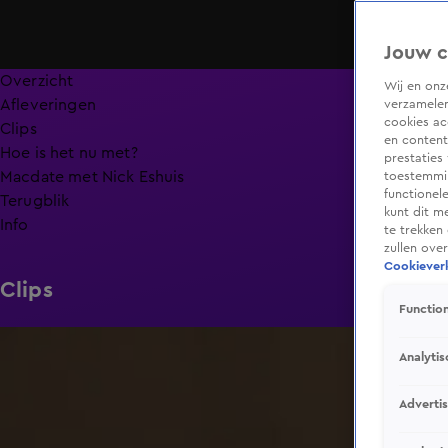
Jouw c
Overzicht
Wij en on
Afleveringen
verzamelen
cookies ac
Clips
en content
Hoe is het nu met?
prestaties
Macdate met Nick Eshuis
toestemmin
functionel
Terugblik
kunt dit m
Info
te trekken
zullen ove
Cookieverk
Clips
Function
0:31
Analytis
Adverti