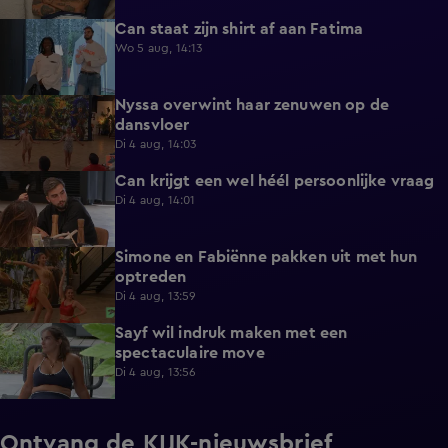
Can staat zijn shirt af aan Fatima
1:13
Wo 5 aug, 14:13
Nyssa overwint haar zenuwen op de
0:35
dansvloer
Di 4 aug, 14:03
Can krijgt een wel héél persoonlijke vraag
0:34
Di 4 aug, 14:01
Simone en Fabiënne pakken uit met hun
0:34
optreden
Di 4 aug, 13:59
Sayf wil indruk maken met een
0:41
spectaculaire move
Di 4 aug, 13:56
Ontvang de KIJK-nieuwsbrief