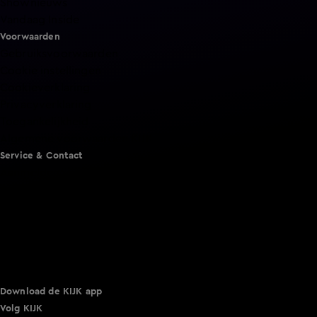
Shownieuws
Vandaag Inside
Voorwaarden
Gebruiksvoorwaarden
Cookie instellingen
Cookieverklaring
Privacyverklaring
Toegankelijkheid
Algemene voorwaarden KIJK
Service & Contact
Aanmelden voor een programma
Acties
Adverteren
Smart TV inlog
Over KIJK
Vacatures
Klantenservice
Download de KIJK app
Volg KIJK