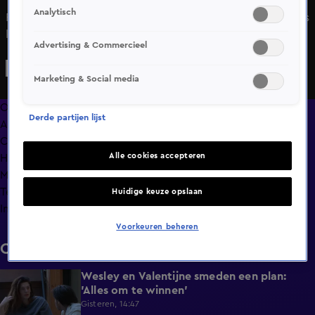
Analytisch
Fatima steekt het niet onder stoelen of banken: Diederik is
knap.
Advertising & Commercieel
Marketing & Social media
Overzicht
Derde partijen lijst
Afleveringen
Clips
Alle cookies accepteren
Hoe is het nu met?
Macdate met Nick Eshuis
Terugblik
Huidige keuze opslaan
Info
Voorkeuren beheren
Clips
Wesley en Valentijne smeden een plan:
0:26
'Alles om te winnen'
Gisteren, 14:47