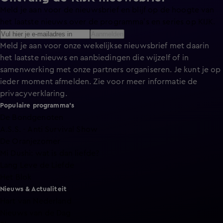
Meld je aan voor de nieuwsbrief en blijf op de hoogte van
het laatste nieuws over de programma’s en series op KIJK.
Aanmelden
Meld je aan voor onze wekelijkse nieuwsbrief met daarin
het laatste nieuws en aanbiedingen die wijzelf of in
samenwerking met onze partners organiseren. Je kunt je op
ieder moment afmelden. Zie voor meer informatie de
privacyverklaring
.
Populaire programma's
De Bondgenoten
A.S.S. - Anti Survival Show
De Oranjezomer
Mi Dushi: wat is dan liefde?
Lang Leve de Liefde
Het Blok
Nieuws & Actualiteit
Hart van Nederland
Nieuws van de Dag