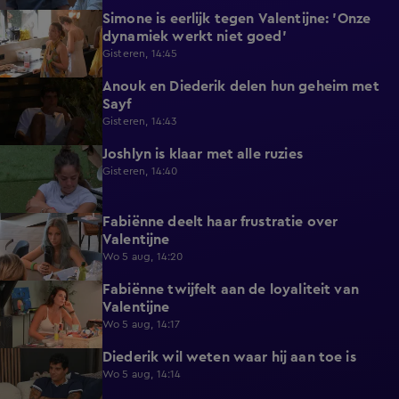
Simone is eerlijk tegen Valentijne: 'Onze
1:12
dynamiek werkt niet goed'
Gisteren, 14:45
Anouk en Diederik delen hun geheim met
0:48
Sayf
Gisteren, 14:43
Joshlyn is klaar met alle ruzies
0:33
Gisteren, 14:40
Fabiënne deelt haar frustratie over
0:29
Valentijne
Wo 5 aug, 14:20
Fabiënne twijfelt aan de loyaliteit van
0:58
Valentijne
Wo 5 aug, 14:17
Diederik wil weten waar hij aan toe is
0:48
Wo 5 aug, 14:14