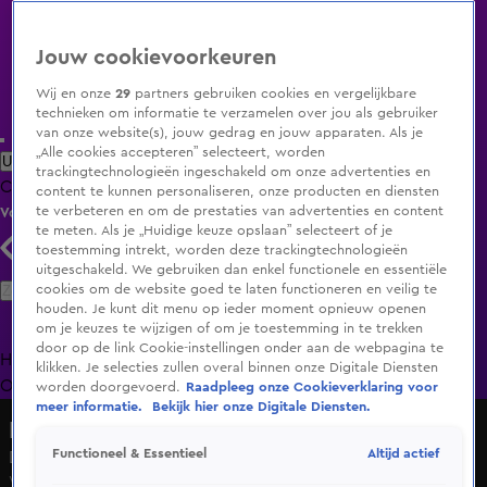
Jouw cookievoorkeuren
Wij en onze
29
partners gebruiken cookies en vergelijkbare
technieken om informatie te verzamelen over jou als gebruiker
van onze website(s), jouw gedrag en jouw apparaten. Als je
„Alle cookies accepteren” selecteert, worden
Uitzending Gemist
Populaire programma's
Zenders
Genres
trackingtechnologieën ingeschakeld om onze advertenties en
Clips
Films
Radio
Smart TV inlog
Shop
content te kunnen personaliseren, onze producten en diensten
te verbeteren en om de prestaties van advertenties en content
Volg KIJK
te meten. Als je „Huidige keuze opslaan” selecteert of je
toestemming intrekt, worden deze trackingtechnologieën
uitgeschakeld. We gebruiken dan enkel functionele en essentiële
Zoeken
cookies om de website goed te laten functioneren en veilig te
houden. Je kunt dit menu op ieder moment opnieuw openen
om je keuzes te wijzigen of om je toestemming in te trekken
door op de link Cookie-instellingen onder aan de webpagina te
Home
Uitzending Gemist
Programma's
De Bondgenoten
De
klikken. Je selecties zullen overal binnen onze Digitale Diensten
Oranjezomer
Livestreams
Shop
worden doorgevoerd.
Raadpleeg onze Cookieverklaring voor
meer informatie.
Bekijk hier onze Digitale Diensten.
De Bondgenoten
Altijd actief
Functioneel & Essentieel
Diederik valt in de smaak bij de meiden
Wo 17 juni, 11:32